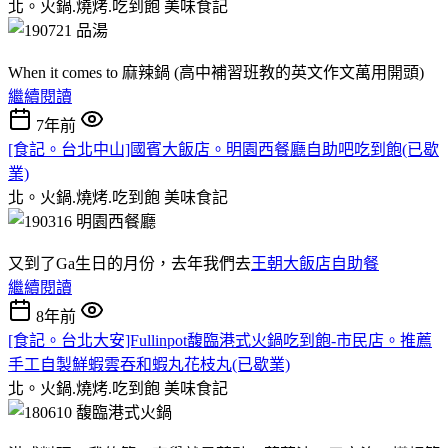
北。火鍋.燒烤.吃到飽
美味食記
When it comes to 麻辣鍋 (高中補習班教的英文作文萬用開頭)
繼續閱讀
7年前
[食記。台北中山]國賓大飯店。明園西餐廳自助吧吃到飽(已歇
業)
北。火鍋.燒烤.吃到飽
美味食記
又到了Ga生日的月份，去年我們去
王朝大飯店自助餐
繼續閱讀
8年前
[食記。台北大安]Fullinpot馥臨港式火鍋吃到飽-市民店。推薦
手工自製鮮蝦雲吞和蝦丸花枝丸(已歇業)
北。火鍋.燒烤.吃到飽
美味食記