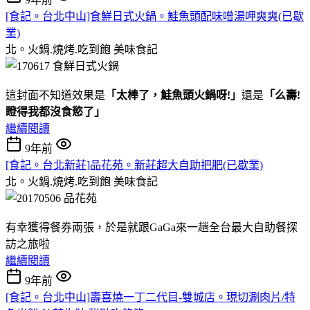
[食記。台北中山]食鮮日式火鍋。鮭魚頭配味噌湯呷爽爽(已歇
業)
北。火鍋.燒烤.吃到飽
美味食記
這封面不知道效果是
「太棒了，鮭魚頭火鍋呀!」
還是
「么壽!
瞪得我都沒食慾了」
繼續閱讀
9年前
[食記。台北新莊]品花苑。新莊超大自助把肥(已歇業)
北。火鍋.燒烤.吃到飽
美味食記
有幸獲得餐券兩張，於是就跟GaGa來一趟全台最大自助餐探
訪之旅啦
繼續閱讀
9年前
[食記。台北中山]壽喜燒一丁二代目-雙城店。現切涮肉片/特