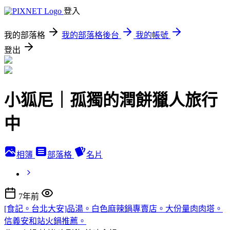
登入
我的部落格
我的部落格後台
我的帳號
登出
小狐尼｜孤獨的潤餅獵人旅行
中
相簿
部落格
名片
7年前
[食記。台北大安]品湯。白色麻辣鍋專賣店。大份量肉肉塔。
信義安和站火鍋推薦。