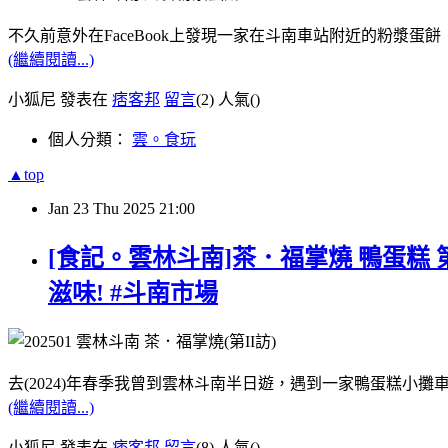
不久前意外在FaceBook上發現一家在斗南車站附近的粉漿蛋餅
(繼續閱讀...)
小狐尼 發表在
痞客邦
留言
(2)
人氣(
)
個人分類：
雲。食玩
▲top
Jan
23
Thu
2025
21:00
[食記。雲林斗南]茶．福掌燒 鴨蛋糕
滋味! #斗南市場
去(2024)年春季我曾到雲林斗南半日遊，遇到一家鴨蛋糕小攤
(繼續閱讀...)
小狐尼 發表在
痞客邦
留言
(8)
人氣(
)