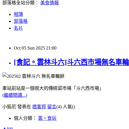
部落格全站分類：
美食情報
相簿
部落格
名片
Oct
05
Sun
2025
21:00
[食記。雲林斗六]斗六西市場無名車輪餅
車站前站是一個很大的傳統菜市場「斗六西市場」
(繼續閱讀...)
小狐尼 發表在
痞客邦
留言
(4)
人氣(
)
個人分類：
雲。食玩
▲top