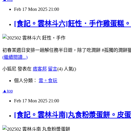
Feb
17
Mon
2025
21:00
[食記。雲林斗六]飪性．手作雞蛋糕。
初春某週日安排一趟解任務半日遊，除了吃潤餅 #孤獨的潤餅
(繼續閱讀...)
小狐尼 發表在
痞客邦
留言
(4)
人氣(
)
個人分類：
雲。食玩
▲top
Feb
17
Mon
2025
21:00
[食記。雲林斗南]丸食粉漿蛋餅。皮蛋尬