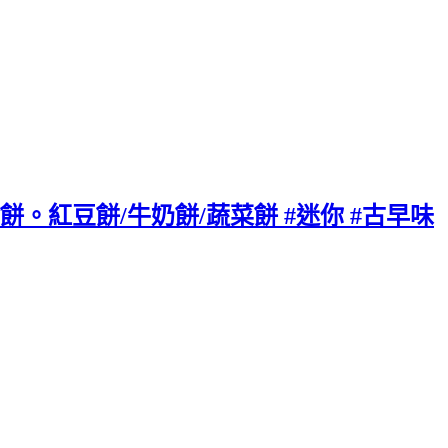
。紅豆餅/牛奶餅/蔬菜餅 #迷你 #古早味