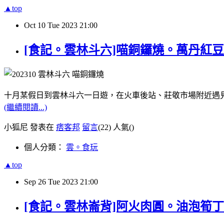
▲top
Oct
10
Tue
2023
21:00
[食記。雲林斗六]喵銅鑼燒。萬丹紅豆/
十月某假日到雲林斗六一日遊，在火車後站、莊敬市場附近遇
(繼續閱讀...)
小狐尼 發表在
痞客邦
留言
(22)
人氣(
)
個人分類：
雲。食玩
▲top
Sep
26
Tue
2023
21:00
[食記。雲林崙背]阿火肉圓。油泡筍