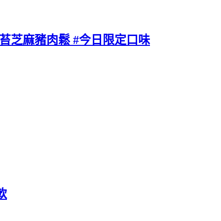
苔芝麻豬肉鬆 #今日限定口味
軟