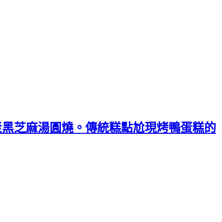
/流漿黑芝麻湯圓燒。傳統糕點尬現烤鴨蛋糕的