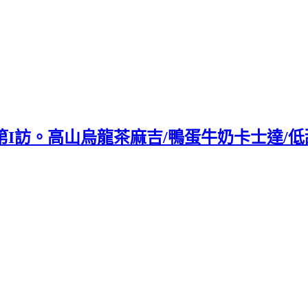
 第I訪。高山烏龍茶麻吉/鴨蛋牛奶卡士達