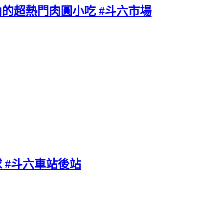
的超熱門肉圓小吃 #斗六市場
 #斗六車站後站