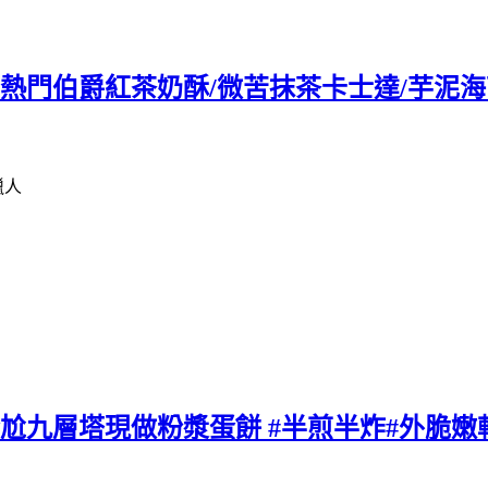
熱門伯爵紅茶奶酥/微苦抹茶卡士達/芋泥海
獵人
九層塔現做粉漿蛋餅 #​​半煎半炸#外脆嫩