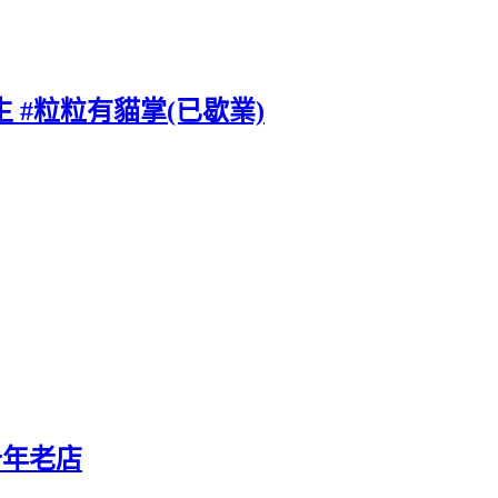
 #粒粒有貓掌(已歇業)
十年老店