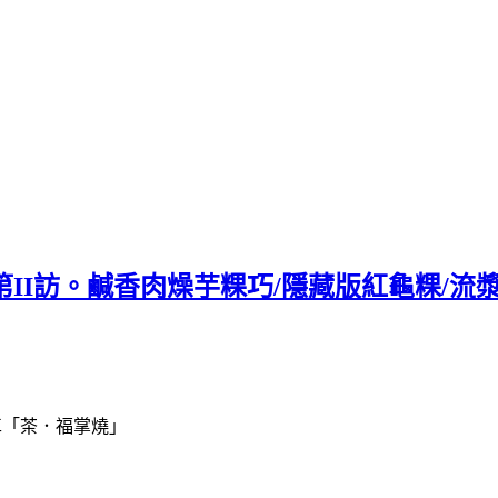
 第II訪。鹹香肉燥芋粿巧/隱藏版紅龜粿
車「茶．福掌燒」