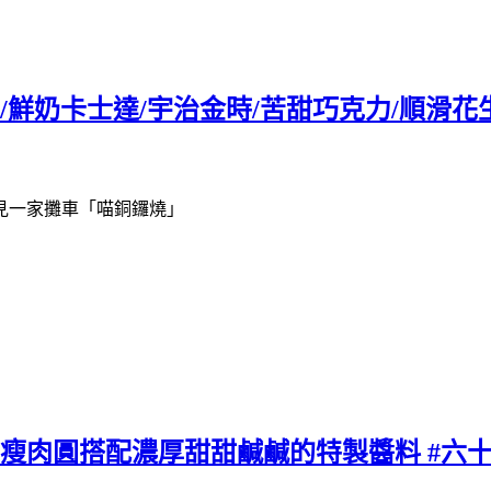
鮮奶卡士達/宇治金時/苦甜巧克力/順滑花生
見一家攤車「喵銅鑼燒」
丁瘦肉圓搭配濃厚甜甜鹹鹹的特製醬料 #六