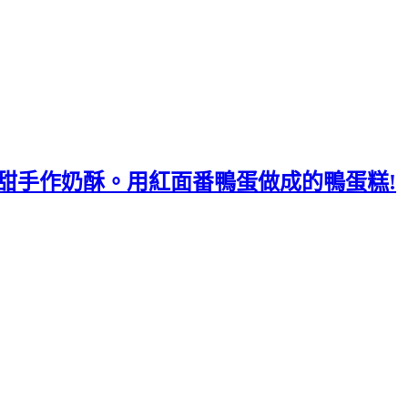
/低甜手作奶酥。用紅面番鴨蛋做成的鴨蛋糕!