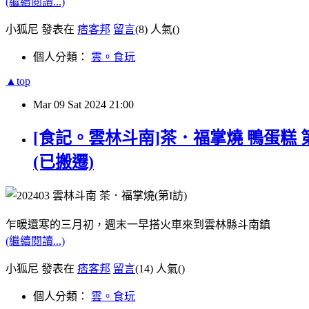
(繼續閱讀...)
小狐尼 發表在
痞客邦
留言
(8)
人氣(
)
個人分類：
雲。食玩
▲top
Mar
09
Sat
2024
21:00
[食記。雲林斗南]茶．福掌燒 鴨蛋糕
(已搬遷)
乍暖還寒的三月初，週末一早搭火車來到雲林縣斗南鎮
(繼續閱讀...)
小狐尼 發表在
痞客邦
留言
(14)
人氣(
)
個人分類：
雲。食玩