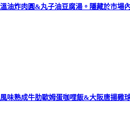
低溫油炸肉圓&丸子油豆腐湯。隱藏於市場內
崎風味熟成牛肋歐姆蛋咖哩飯&大阪唐揚雞球