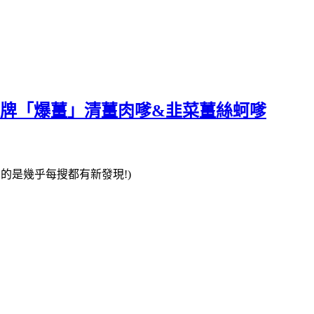
招牌「爆薑」清薑肉嗲&韭菜薑絲蚵嗲
的是幾乎每搜都有新發現!)