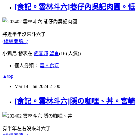
[食記。雲林斗六]巷仔內吳記肉圓。
將近半年沒來斗六了
(繼續閱讀...)
小狐尼 發表在
痞客邦
留言
(16)
人氣(
)
個人分類：
雲。食玩
▲top
Mar
14
Thu
2024
21:00
[食記。雲林斗六]隱の咖哩、丼。宮
有半年左右沒來斗六了