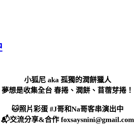
中
小狐尼 aka 孤獨的潤餅獵人
夢想是收集全台 春捲、潤餅、苜蓿芽捲！
🐱照片彩蛋 #J哥和Na哥客串演出中
📬交流分享&合作 foxsaysnini@gmail.com