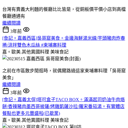
台灣有賣義大利麵的餐廳比比皆是，從銅板價平價小店到高檔
餐廳通通有
繼續閱讀
3年前
[食記。嘉義西區]吳哥窟美食。金邊海鮮湯米線/芋頭豬肉炸春
捲/涼拌雙色木瓜絲 #柬埔寨料理
嘉。歐美.其他異國料理
美味食記
之前在市區散步閒逛時，就偶爾路過這家柬埔寨料理「吳哥窟
美食」
繼續閱讀
3年前
[食記。嘉義太保]塔可盒子TACO BOX。滿滿起司奶油牛肉烙
餅/香辣豬肉墨西哥披薩/烤雞凱薩沙拉/羅宋番茄湯。有實體店
餐點也更多元豐盛啦(已歇業)
嘉。歐美.其他異國料理
美味食記