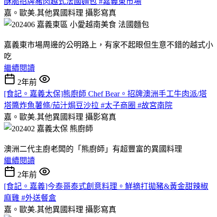
酥脆招牌豬肉越式法國麵包 #嘉義東市場
嘉。歐美.其他異國料理
攝影寫真
嘉義東市場周邊的公明路上，有家不起眼但生意不錯的越式小
吃
繼續閱讀
2年前
[食記。嘉義太保]熊廚師 Chef Bear。招牌澳洲手工牛肉派/塔
塔醬炸魚薯條/茄汁焗豆沙拉 #太子商圈 #故宮南院
嘉。歐美.其他異國料理
攝影寫真
澳洲二代主廚老闆的「熊廚師」有超豐富的異國料理
繼續閱讀
2年前
[食記。嘉義]今泰哥泰式創意料理。鮮摘打拋豬&黃金甜辣椒
麻雞 #外送餐盒
嘉。歐美.其他異國料理
攝影寫真