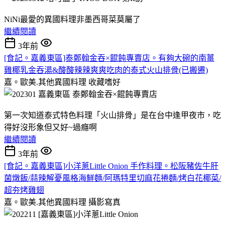
NiNi最愛的異國料理非墨西哥菜莫屬了
繼續閱讀
3年前
[食記。嘉義東區]泰鄭翰金吞×餛飩專賣店。有夠大碗的南薑
雞椰乳金吞湯&酸酸辣辣爽爽吃肉的泰式火山排骨(已搬遷)
嘉。歐美.其他異國料理
收藏嗜好
第一次知道泰式特色料理「火山排骨」是在台中逢甲夜市，吃
得好沒形象但又好~過癮啊
繼續閱讀
3年前
[食記。嘉義東區]小洋蔥Little Onion 手作料理。松阪豬佐牛肝
菌燉飯/蒜辣解憂風格海鮮麵/阿瑪特里切麻花捲麵/烤白花椰菜/
超夯烤雞翅
嘉。歐美.其他異國料理
攝影寫真