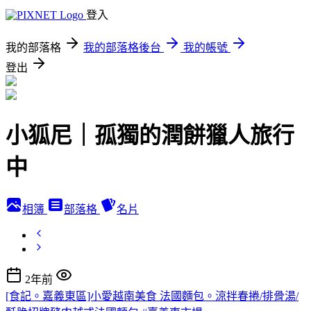
登入
我的部落格
我的部落格後台
我的帳號
登出
小狐尼｜孤獨的潤餅獵人旅行
中
相簿
部落格
名片
2年前
[食記。嘉義東區]小愛越南美食 法國麵包。涼拌春捲/排骨湯/