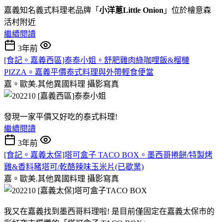
嘉義知名義式料理老品牌「
小洋蔥Little Onion
」位於檜意森
活村附近
繼續閱讀
3年前
[食記。嘉義西區]泰泰小姐。舒肥雞肉綠咖哩飯&榴槤
PIZZA。嘉義平價泰式料理與外帶輕食便當
嘉。歐美.其他異國料理
攝影寫真
發現一家平價又好吃的泰式料理!
繼續閱讀
3年前
[食記。嘉義太保]塔可盒子 TACO BOX。墨西哥捲餅/特製烤
雞&香料豬塔可/乾酪辣味玉米片(已歇業)
嘉。歐美.其他異國料理
攝影寫真
我又在嘉義找到墨西哥料理啦! 是目前僅固定在嘉義太保市的