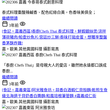
泰式料理重酸辣鹹香、配色紅綠白黃，色香味美俱全；
繼續閱讀
3年前
[食記。嘉義西區]泰廚Chefs Thai 泰式料理。鮮蝦銀絲煲/涼拌
薄荷豬肉/帕查炒魚片/宮廷炒三鮮/泰味打拋皮蛋。想獨享整盤
香茅酥炸雞!
嘉。歐美.其他異國料理
攝影寫真
「泰廚 Chefs Thai」是母親大人的愛店，雖然她永遠都口誤成
黍廚...
繼續閱讀
3年前
[食記。嘉義東區]阿米雅食坊。蒜香白酒蝦仁貝殼麵/乾煎生食
級北海道干貝奶香白醬麵/和風培根筆管麵 #嘉義成仁街
嘉。歐美.其他異國料理
攝影寫真