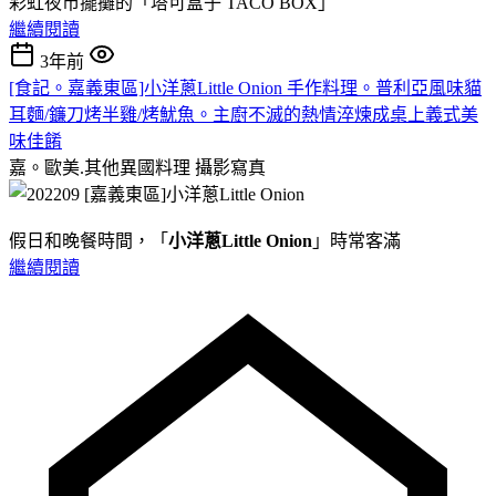
彩虹夜市擺攤的「塔可盒子 TACO BOX」
繼續閱讀
3年前
[食記。嘉義東區]小洋蔥Little Onion 手作料理。普利亞風味貓
耳麵/鐮刀烤半雞/烤魷魚。主廚不滅的熱情淬煉成桌上義式美
味佳餚
嘉。歐美.其他異國料理
攝影寫真
假日和晚餐時間，「
小洋蔥Little Onion
」時常客滿
繼續閱讀