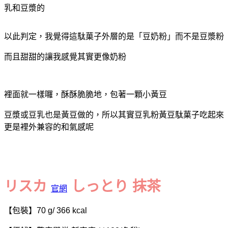
乳和豆漿的
以此判定，我覺得這駄菓子外層的是「豆奶粉」而不是豆漿粉
而且甜甜的讓我感覺其實更像奶粉
裡面就一樣囉，酥酥脆脆地，包著一顆小黃豆
豆漿或豆乳也是黃豆做的，所以其實豆乳粉黃豆駄菓子吃起來
更是裡外兼容的和氣感呢
リスカ
しっとり 抹茶
官網
【包裝】70 g/ 366 kcal