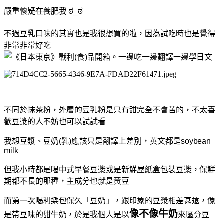
嚴重懷疑在養肥我 ಠ_ಠ
不過豆乳口味的其實也是我很想買的啦，因為試吃時也是覺得
非常非常好吃
不同於抹茶粉，外層的豆乳粉是只有甜完全不會苦的，
不太喜
歡豆漿的人不妨也可以試試看
我想豆漿、豆奶(乳)應該只是翻譯上差別，英文都是soybean
milk
但我小時都是喝中式早餐豆漿或是新鮮屋紙盒包裝豆漿，保鮮
期都不長的那種，主成分也就是黃豆
而第一次喝利樂包保久「豆奶」，跟印象的豆漿相差甚遠，像
像不像牛奶
是帶豆味的甜牛奶，於是
我個人是以
來區分豆