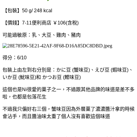
【包裝】50 g/ 248 kcal
【價錢】7-11便利商店 ￥106(含稅)
可能過敏原：乳、大豆、雞肉、豬肉
得分：6/10
包裝上由左到右分別是：かに豆 (蟹味豆)、えび豆 (蝦味豆)、
いか豆 (魷味豆)和 かつお豆 (鰹味豆)
這個也是Ni很愛的菓子之一，不過跟其他品牌的味道是差不多
啦，也都是包落花生
不過我只偏好右
三個，
蟹味豆因為外層菓了濃濃醬汁拿的時候
會沾手，而且醬油味太重了個人沒有喜歡這個味道