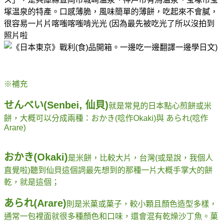
塚温泉
的特產。口感薄脆，風味簡單的薄餅，吃起來不會膩，
很容易一片片喀嗤喀嗤啃光光 (因為最先被吃光了所以沒拍到
照片啦
)
※補充
せんべい(Senbei, 仙貝)
就是常見的日本點心煎餅或米
餅，大概可以分成兩種：おかき(唸作Okaki)與 あられ(唸作
Arare)
おかき(Okaki)
是米餅，比較大片，台灣(或是說，我個人
直覺啦)聽到仙貝這個詞最先想到的那種一片大概手掌大的餅
乾，就是這個；
あられ(Arare)
則是米菓或菓子，較小顆且顏色造型多樣，
通常一包裡面就很多種顏色和口味，還會混有乾燥沙丁魚。菓