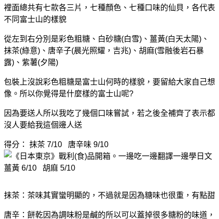
裡面總共有七款各三片，
七種顏色、七種口味的仙貝，各代表
不同富士山的樣貌
從左到右分別是彩色粗糖、白砂糖(白雪)、薑黃(白天太陽)、
抹茶(綠意)、唐辛子(晨光照耀，吉兆)、
胡麻(雪融後岩石暴
露)、紫薯(夕陽)
包裝上沒說彩色粗糖是富士山何時的樣貌，要留給大家自己想
像。所以你覺得是什麼樣的富士山呢?
因為要送人所以我吃了幾個口味嘗試，若之後全補齊了表示都
沒人要給我這個邊人送
得分： 抹茶 7/10 唐辛味 9/10
薑黃 6/10 胡麻 5/10
抹茶：茶味其實蠻明顯的，不過就是因為糖味也很重，有點甜
唐辛：
餅乾因為調味粉是鹹的所以可以蓋掉很多糖粉的味道，