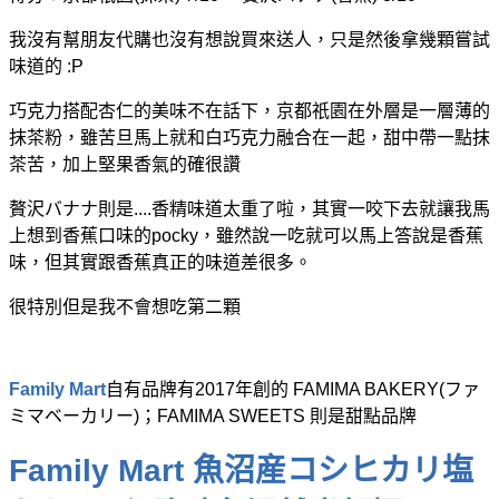
我沒有幫朋友代購也沒有想說買來送人，只是然後拿幾顆嘗試
味道的 :P
巧克力搭配杏仁的美味不在話下，
京都祇園在外層是一層薄的
抹茶粉，雖苦旦馬上就和白巧克力融合在一起，甜中帶一點抹
茶苦，加上堅果香氣的確很讚
贅沢バナナ則是....香精味道太重了啦，其實一咬下去就讓我馬
上想到香蕉口味的pocky，雖然說一吃就可以馬上答說是香蕉
味，但其實跟香蕉真正的味道差很多。
很特別但是我不會想吃第二顆
Family Mart
自有品牌有2017年創的 FAMIMA BAKERY(ファ
ミマベーカリー)；FAMIMA SWEETS 則是甜點品牌
Family Mart
魚沼産コシヒカリ塩