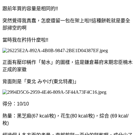
跟前年買的容量是相同的!!
突然覺得我真蠢，怎麼還留一包在架上啦!!這種餅乾就是要全
部掃空的啊
當時我在矜持什麼啦!!
正面有壓印稱作「菊水」的圖樣，這是鎌倉幕府末期忠臣楠木
正成的家徽
背面則是「東北 みやげ(東北特產)」
得分：10/10
熱量：黑芝麻(67 kcal/枚)，花生(80 kcal/枚)，綜合 (69 kcal/
枚)