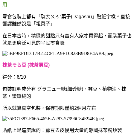
用
零食包裝上都有「駄ㄊㄨㄛˊ菓子(Dagashi)」貼紙字樣。直接
翻譯雖然說是「粗菓子」
在日本古時，精緻的甜點只有富有人家才買得起，而駄菓子也
就是更廣泛可見的平民零食囉
抹茶そら豆 (抹茶蠶豆)
得分：6/10
包裝註明成分有 グラニュー糖(細砂糖)、蠶豆、植物油、抹
茶，蠻單純的
所以就算真空包裝，保存期限僅約2個月左右
貼紙上是這麼說的：蠶豆去皮後用大量的靜岡抹茶粉炒製