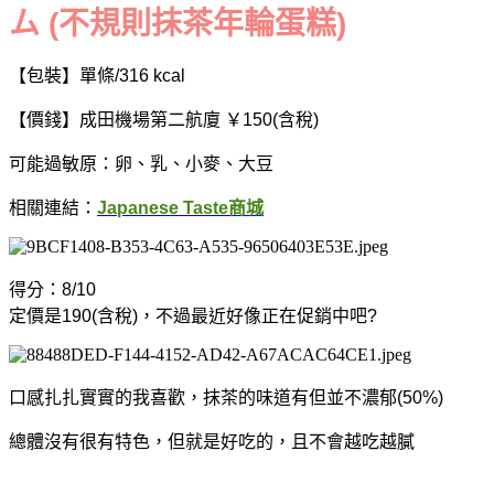
ム (不規則抹茶年輪蛋糕)
【包裝】單條/316 kcal
【價錢】成田機場第二航廈 ￥150(含稅)
可能過敏原：卵、乳、小麥、大豆
相關連結：
Japanese Taste商城
得分：8/10
定價是190(含稅)，不過最近好像正在促銷中吧?
口感扎扎實實的我喜歡，抹茶的味道有但並不濃郁(50%)
總體沒有很有特色，但就是好吃的，
且不會越吃越膩