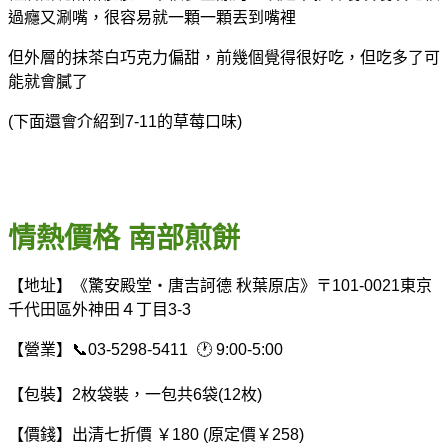
過癮又涮嘴，很容易就一顆一顆丟到嘴裡
但外層的抹茶白巧克力偏甜，前幾個覺得很好吃，但吃多了可
能就會膩了
(下面還會介紹到7-11的草莓口味)
情熱價格 南部煎餅
【地址】《驚安殿堂‧唐吉訶德 秋葉原店》〒101-0021東京
千代田區外神田４丁目3-3
【營業】📞03-5298-5411 🕐 9:00-5:00
【包裝】2枚袋裝，一包共6袋(12枚)
【價錢】出清七折價 ￥180 (原定價￥258)