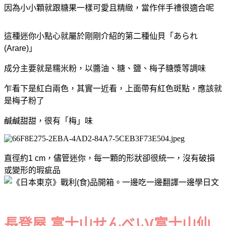
因為小小顆就跟糖果一樣可愛且精緻，當作伴手禮很適合呢
這種迷你小點心就屬於剛剛介紹的第二種仙貝「あられ
(Arare)」
成分主要就是糯米粉，以醬油、糖、鹽、梅子糖漿等調味
乍看下是紅白兩色，其實一近看，上面帶有紅色斑點，應該就
是梅子粉了
鹹鹹甜甜，很有「梅
」味
直徑約1 cm，儘管迷你，每一顆的形狀卻很統一，沒有破損
或變形的瑕疵品
長登屋 富士山せんべい(富士山仙