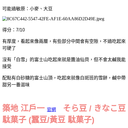
可能過敏原：小麥、大豆
得分：7/10
有厚度，
看起來像兩層，有些部分中間會有空隙，不過吃起來
可硬了
沒有「白雪」的富士山吃起來就是醬油仙貝，但不會太鹹我能
接受
配點有白砂糖的富士山頂，吃起來就像白斑班的雪餅，鹹中帶
甜另一番滋味
築地 江戶一
そら豆 / きなこ豆
官網
駄菓子 (蠶豆/黃豆 駄菓子)