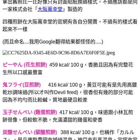
拿出舊照比一比好像只有封面貼紙換過樣式，不過應該都是同
一家株式会社「
大阪萬幸堂
」製造的
四種煎餅在大阪萬幸堂的官網有各自分開賣，不過有的樣式看
起來不一樣
(而且命名....我用Google翻得結果都怪怪的.....)
ピーやん (花生煎餅)
459 kcal/ 100 g，香脆且因為有完整花
生所以口感最豐富
鬼フライ(豆煎餅)
416 kcal/ 100 g，黃豆可能有是先用高鹽
乾炒調味過(所以才叫作Devil fired)，很香但有幾的部分可能
因為不均勻而比較鹹，質地最硬且較差
玉子せんべい (雞蛋煎餅)
417 kcal/ 100 g，味道跟小林瓦煎
餅很像，但較軟不脆，充滿濃甜的雞蛋和麥香
炭酸せんべい (碳酸煎餅)
388 kcal/ 100 g，也稱作「カルル
ス」，是兵庫縣豊岡市城崎温泉、神戸市有馬温泉、宝塚市宝