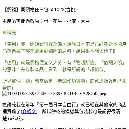
【價錢】同價格任三包 ￥1022(含稅)
本產品可能過敏原：蛋、花生、小麥、大豆
※補充
「德用」我一開始看得霧煞煞，想說日本不是已經夠對本國產
品夠自豪了哪需要用到德國的原料，
結果根本想太遠了!!
「德
用」就是價格便宜又大分，有「物超所值」「俗擱大碗」
的意味。在包裝產品上看到
，就是所謂的「超值包」
所以那個「德」應當做是「老闆作功德啦」的意思嗎?(自己亂
猜的)
這餅乾我在前年「第一屆日本自由行」就已經在其他家的商店
裡買過了(
介紹文
)，所以餅乾的模樣與包裝我可是記得很清
楚 (๑•̀ㅂ•́)و