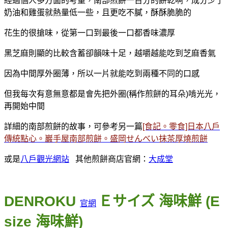
經過個人多方面的考量，南部煎餅一百分的餅乾啊，成分少了
奶油和雞蛋就熱量低一些，且更吃不膩，酥酥脆脆的
花生的很搶味，從第一口到最後一口都香味濃厚
黑芝麻則顯的比較含蓄卻韻味十足，越嚼越能吃到芝麻香氣
因為中間厚外圈薄，所以一片就能吃到兩種不同的口感
但我每次有意無意都是會先把外圈(稱作煎餅的耳朵)啃光光，
再開始中間
詳細的南部煎餅的故事，可參考另一篇
[食記。零食]日本八戶
傳統點心。巖手屋南部煎餅。盛岡せんべい抹茶厚燒煎餅
或是
八戶觀光網站
其他煎餅商店官網：
大成堂
DENROKU
Ｅサイズ 海味鮮 (E
官網
size 海味鮮)