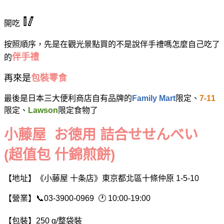
🥢
開吃
按照順序，先是在觀光景點買的不是說伴手禮嗎怎麼自己吃了
伴手禮
的
再來是
包裝零食
最後是日本三大便利商店自有品牌的
Family Mart
限定、
7-11
限定、
Lawson
限定食物了
小藤屋 お徳用 詰合せせんべい
(超值包 什錦煎餅)
【地址】《小藤屋 十条店》東京都北區十條仲原 1-5-10
【營業】📞03-3900-0969 🕐 10:00-19:00
【包裝】250 g/整袋裝