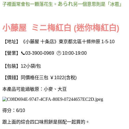
あられ
子裡面常會包一顆落花生。
另一個意思則是「冰雹」
小藤屋 ミニ梅紅白
(迷你梅紅白)
【地址】《小藤屋 十条店》東京都北區十條仲原 1-5-10
【營業】📞03-3900-0969 🕐 10:00-19:00
【包裝】12小袋/包
【價錢】同價格任三包 ￥1022(含稅)
本產品可能過敏原：小麥、大豆
得分：6/10
跟上面的綜合四口味煎餅是搭配一起買的。