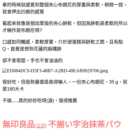
拿的時候就感覺到整個夾心布朗尼的厚重與柔軟，稍微一捏，
就會押出凹痕的感覺
看起來就像是個加厚版的夾心餅乾，但因為餅乾是柔軟的所以
才稱作是布朗尼唄?
口感如同觸感，柔軟厚實，介於磅蛋糕與餅乾之間，且有點
Q，直覺是想到花蓮的麻糬餅
卻不會很甜，手也不會油油的
很好吃，但是熱量還是高得嚇人，一份夾心布朗尼，35 g，就
是160大卡
不過......真的好好吃呀(淚)，值得推薦
無印良品
不揃い宇治抹茶バウ
(
官網
)