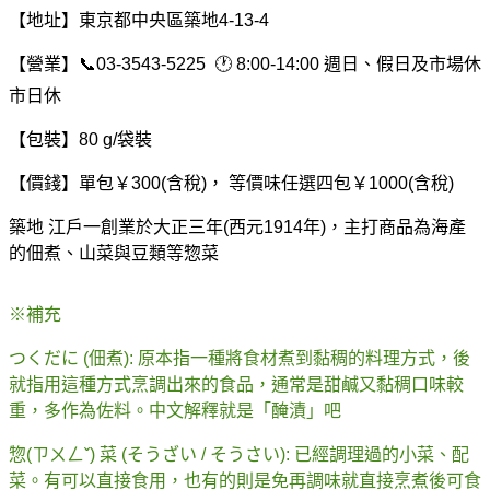
【地址】
東京都中央區築地4-13-4
【營業】📞03-3543-5225 🕐 8:00-14:00 週日、假日及市場休
市日休
【包裝】80 g/袋裝
【價錢】單包￥300(含稅)， 等價味任選四包￥1000(含稅)
築地 江戶一創業於大正三年(西元1914年)，主打商品為海產
的佃煮、山菜與豆類等惣菜
※補充
つくだに (佃煮): 原本指一種將食材煮到黏稠的料理方式，後
就指用這種方式烹調出來的食品，通常是甜鹹又黏稠口味較
重，多作為佐料。中文解釋就是「醃漬」吧
惣(ㄗㄨㄥˇ) 菜 (そうざい / そうさい): 已經調理過的小菜、配
菜。有可以直接食用，也有的則是免再調味就直接烹煮後可食