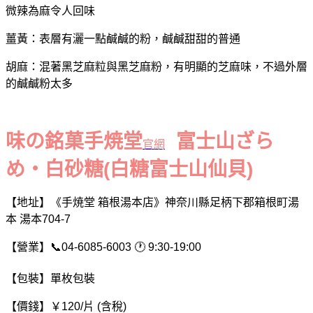
微辣為麻令人回味
薑黃
：表層有灑一點鹹鹹的粉，鹹鹹甜甜的普通
胡麻：混著黑芝麻粒與黑芝麻粉，有明顯的芝麻味，不過外層
的鹹鹹粉太多
味の銘菓手焼堂
富士山ざら
官網
め・白砂糖(白糖富士山仙貝)
【地址】《手焼堂 箱根湯本店》
神奈川縣足柄下郡箱根町湯
本 湯本704-7
【營業】📞04-6085-6003 🕐 9:30-19:00
【包裝】單枚包裝
【價錢】￥120/片 (含稅)