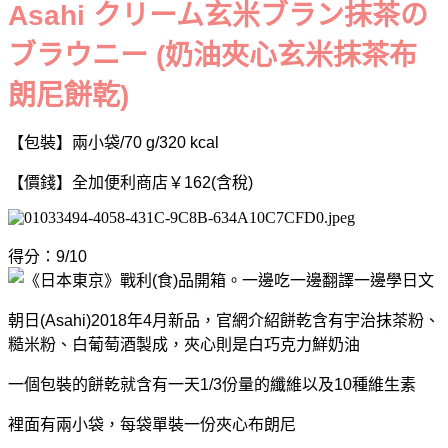
Asahi クリーム玄米ブラン抹茶の
ブラウニー (奶油夾心玄米抹茶布
朗尼餅乾)
【包裝】兩小袋/70 g/320 kcal
【價錢】全加便利商店
￥162(含稅)
得分：9/10
朝日(Asahi)2018年4月新品，官網介紹餅乾含有宇治抹茶粉、
糙米粉、白葡萄酒製成，夾心則是白巧克力鮮奶油
一個包裝的餅乾就含有一天1/3份量的纖維以及10種維生素
裡面有兩小袋，每袋單裝一份夾心布朗尼