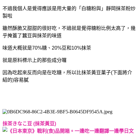
不過我個人是覺得應該是用大量的「白糖粉與」靜岡抹茶粉炒
製啦
雖然酥脆又甜甜的很好吃，不過就是覺得糖粉比例太高了，幾
乎掩蓋了蠶豆與抹茶的味道
味道大概就是70%糖、20%豆和10%抹茶
就是原料標示上的那些成分囉
因為吃起來反而向是在吃糖，所以
比抹茶黃豆菓子(下面將介
紹的)容易膩
抹茶きなこ豆 (抹茶黃豆)