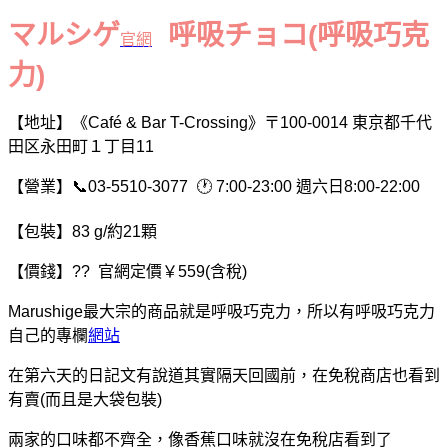
マルシゲ
呼吸チョコ(呼吸巧克
官網
力)
【地址】《Café & Bar T-Crossing》〒100-0014 東京都千代
田区永田町１丁目11
【營業】📞03-5510-3077 🕐 7:00-23:00 週六日8:00-22:00
【包裝】83 g/約21顆
【價錢】?? 官網定價
￥559(含稅)
Marushige最大宗的商品就是呼吸巧克力，所以有呼吸巧克力
自己的專欄
網站
在第六天的日記文有說道其實隔天回國前，在免稅商店也看到
有賣(而且是大袋包裝)
兩家的口味都不齊全，像香蕉口味就沒在免稅店看到了