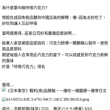
為什麼要叫做呼吸巧克力?
想起在成田免稅店聽到中國店員的解釋：喔~因為太好吃了，
好吃到讓人忘記呼吸
當時還覺得...這家公司好有膽識這麼說啊....
結果人家官網是這麼說的：
巧克力師傅一顆顆精心製作，使用
高品質原料
期望每個人在享用此巧克力的當下，可以就感受到巧克力新鮮
的風味
於是「呼吸巧克力
」得名
覺得....
得分：京都祇園(抹茶) 7/10 贅沢バナナ(香蕉) 3/10