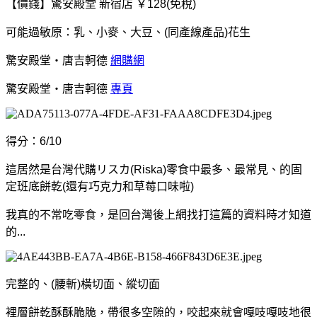
【價錢】驚安殿堂 新宿店 ￥128(免稅)
可能過敏原：乳、小麥、大豆、(
同產線產品)花生
驚安殿堂‧唐吉軻德
網購網
驚安殿堂‧唐吉軻德
專頁
得分：6/10
這居然是台灣代購リスカ(Riska)零食中最多、最常見、的固
定班底餅乾(還有巧克力和草莓口味啦)
我真的不常吃零食，是回台灣後上網找打這篇的資料時才知道
的...
完整的、(腰斬)橫切面、縱切面
裡層餅乾酥酥脆脆，帶很多空隙的，咬起來就會嘎吱嘎吱地很