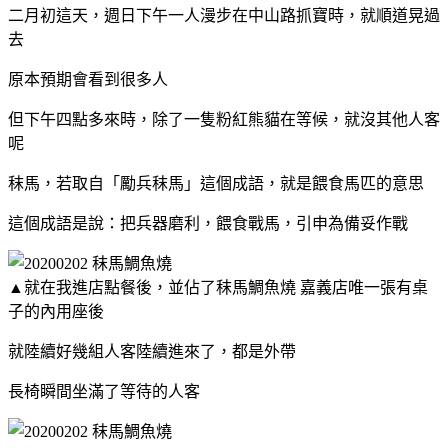
二月初這天，週日下午一人漫步在中山路抓寶時，就順道晃過
去
原本預期會看到很多人
但下午四點多來時，除了一隻粉紅熊貓在等候，就沒其他人客
呢
秣馬，若取自「勵兵秣馬」這個成語，就是餵食馬匹的意思
這個成語是說：把兵器磨利，餵食戰馬，引申為備妥作戰
▲就在我進店點餐後，並佔了秣馬鯛魚燒 嘉義店唯一張有桌
子的內用座後
就陸續好幾組人客陸續進來了，都是外帶
長椅瞬間坐滿了等待的人客