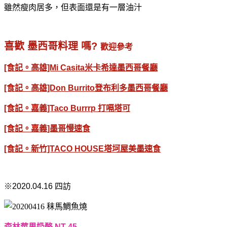
雖然瘦肉居多，但表面還是有一層油汁
喜歡 墨西哥料理 嗎?
歡迎參考
[食記。高雄]Mi Casita米卡希達墨西哥餐廳
[食記。高雄]Don Burrito登布利多墨西哥餐廳
[食記。嘉義]Taco Burrrp 打嗝塔可
[食記。嘉義]墨哥慢速食
[食記。新竹]TACO HOUSE塔坷屋美墨速食
※2020.04.16 四訪
森林莓果奶酪 NT 45