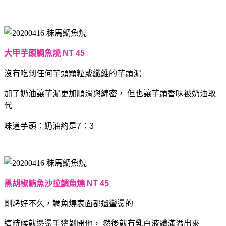
大甲芋頭鯛魚燒 NT 45
沒有吃到任何芋頭顆粒或纖維的芋頭泥
加了奶油讓芋泥更加順滑與綿密，
但也讓芋頭香味被奶油取
代
味道芋頭：奶油約是7：3
黑胡椒鮪魚沙拉鯛魚燒 NT 45
剛烤好不久，鯛魚燒表面都還蠻燙的
這時候就邊燙手邊剝開他，
然後就有乳白液體滿溢出來