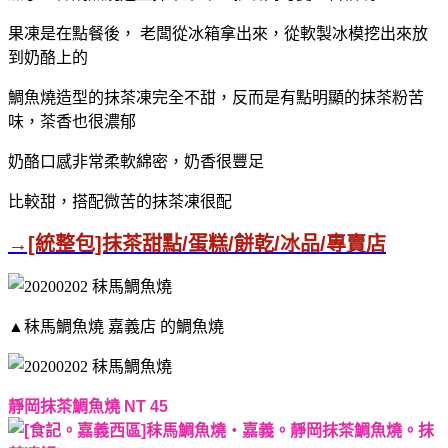
果凍是在點餐後，
老闆從冰箱拿出來，從軟製冰模挖出來放
到奶酪上的
鯛魚燒造型的抹茶凍完全不甜，反而是有點明顯的抹茶粉苦
味，茶香也很濃郁
奶酪口感非常柔軟綿密，奶香很豐足
比較甜，搭配微苦的抹茶凍很配
→[統整包]抹茶甜點/蛋糕/餅乾/冰品/專賣店
▲秣馬鯛魚燒 嘉義店 的鯛魚燒
靜岡抹茶鯛魚燒 NT 45