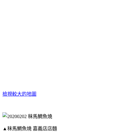
檢視較大的地圖
▲秣馬鯛魚燒 嘉義店店麵