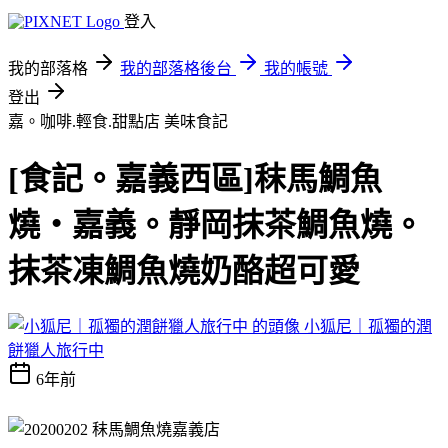
登入
我的部落格
我的部落格後台
我的帳號
登出
嘉。咖啡.輕食.甜點店
美味食記
[食記。嘉義西區]秣馬鯛魚
燒・嘉義。靜岡抹茶鯛魚燒。
抹茶凍鯛魚燒奶酪超可愛
小狐尼｜孤獨的潤
餅獵人旅行中
6年前