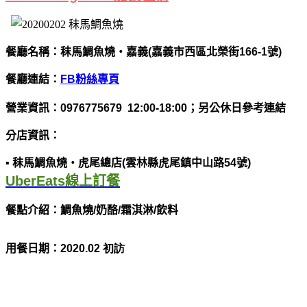
餐廳名稱：秣馬鯛魚燒・嘉義(嘉義市西區北榮街166-1號)
餐廳連結：
FB粉絲專頁
營業資訊：0976775679 12:00-18:00；另公休日參考連結
分店資訊：
▪ 秣馬鯛魚燒・虎尾總店(雲林縣虎尾鎮中山路54號)
UberEats線上訂餐
餐點介紹：鯛魚燒/奶酪/霜淇淋/飲料
用餐日期：
2020.02 初訪