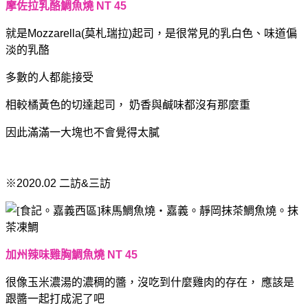
摩佐拉乳酪鯛魚燒 NT 45
就是Mozzarella(莫札瑞拉)起司，是很常見的乳白色、味道偏
淡的乳酪
多數的人都能接受
相較橘黃色的切達起司，
奶香與鹹味都沒有那麼重
因此滿滿一大塊也不會覺得太膩
※2020.02 二訪&三訪
加州辣味雞胸鯛魚燒 NT 45
很像玉米濃湯的濃稠的醬，沒吃到什麼雞肉的存在，
應該是
跟醬一起打成泥了吧