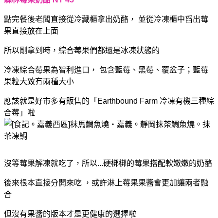
點完餐後老闆直接從冷藏櫃拿出奶酪，
並從冷凍櫃中舀出莓
果直接放在上面
所以剛拿到時，綜合莓果們都還是冰凍狀態的
冷凍綜合莓果為智利進口，
包含藍莓、黑莓、覆盆子；藍莓
果粒大致有兩種大小
應該就是好市多有販售的「Earthbound Farm 冷凍有機三種綜
合莓」啦
沒等莓果解凍就吃了，所以...硬梆梆的莓果搭配軟嫩嫩的奶酪
後來根本直接分開來吃
，或許淋上莓果果醬會更加讓兩者融
合
但沒有果醬的版本才是更健康的選擇啦