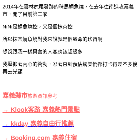
2014年在雲林虎尾發跡的秣馬鯛魚燒，在去年往南進攻嘉義
市，開了目前第二家
NiNi是鯛魚燒控，又是個抹茶控
所以抹茶鯛魚燒對我來說就是個致命的珍寶啊
想說跟我一樣興奮的人客應該超級多
我壓抑著內心的衝動，忍著直到預估網美們都打卡得差不多後
再去光顧
嘉義縣市
旅遊資訊參考
→ Klook客路 嘉義熱門景點
→ kkday 嘉義自由行推薦
→ Booking.com 嘉義住宿