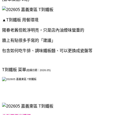
▲T到鐵板 用餐環境
陽春老舊但乾淨明亮，只是店內油煙味蠻重的
牆上有貼很多手寫的「建議」
包含如何吃牛排、調味鐵板麵、可以更換成瓷盤等
T到鐵板 菜單
(拍攝日期：2026.05
)