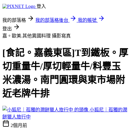
登入
我的部落格
我的部落格後台
我的帳號
登出
嘉。歐美.其他異國料理
攝影寫真
[食記。嘉義東區]T到鐵板。厚
切重量牛/厚切輕量牛/料豐玉
米濃湯。南門圓環與東市場附
近老牌牛排
小狐尼｜孤獨的潤
餅獵人旅行中
2個月前