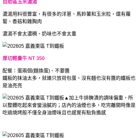
自助區玉米濃湯
濃湯用料很豐富，有很多的洋蔥、馬鈴薯和玉米粒，還有蘿
蔔、香菇和雞胸肉
濃湯不會太濃稠、奶味也不會太重
厚切輕量牛 NT 350
配餐：蛋兩個(麵換蛋)、不要醬
鐵板的抹油太多，就連只放荷包蛋、沒有麵也沒有醬的鐵板也
是油亮亮
▲加上牛排醃漬的調味偏重，所
以整體吃起來會蠻油膩的；店內的油煙也多，吃完離開時像是
吃過燒烤般不僅全身油煙味且也感覺有點負擔感