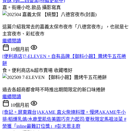
骨酥 #週二四營業(持續更新中)
嘉。街邊小吃.飲品
攝影寫真
這篇介紹我常去的嘉義太保市夜市「八德宮夜市」，也就是七
主宮夜市、彩虹夜市
繼續閱讀
10個月前
[便利商店]7-ELEVEN。自有品牌【御料小館】醬烤牛五花捲
餅
食。便利商店&超市賣場
收藏嗜好
過去各超商都會時不時推出期間限定的新口味捲餅
繼續閱讀
10個月前
[食記。屏東霧台]AKAME 直火柴燒料理。慢烤AKAME牛小
排/稻燻乳鴿/水鹿里肌佐美園巧克力起司/夏秋限定馬祖淡菜 #
榮獲「inline最難訂位獎」#彭天恩主廚