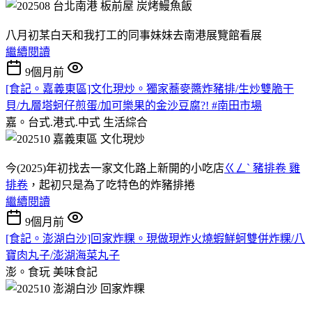
八月初某白天和我打工的同事妹妹去南港展覽館看展
繼續閱讀
9個月前
[食記。嘉義東區]文化現炒。獨家蕎麥醬炸豬排/生炒雙脆干
貝/九層塔蚵仔煎蛋/加可樂果的金沙豆腐?! #南田市場
嘉。台式.港式.中式
生活綜合
今(2025)年初找去一家文化路上新開的小吃店
ㄍㄥˋ 豬排卷 雞
排卷
，起初只是為了吃特色的炸豬排捲
繼續閱讀
9個月前
[食記。澎湖白沙]回家炸粿。現做現炸火燒蝦鮮蚵雙併炸粿/八
寶肉丸子/澎湖海菜丸子
澎。食玩
美味食記