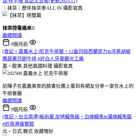
食/伴手禮 食記文合集(更新2025.11)
｜抹茶｜歷年抹茶季ALL IN
攝影寫真
抹茶控看過來!!
繼續閱讀
9個月前
[食記。嘉義水上]尼克牛排屋。12盎司紐西蘭菲力&洋蔥胡椒
醬蔬果莎朗牛排 #近白人牙膏觀光工廠
嘉。歐美.其他異國料理
攝影寫真
前陣子在嘉義美食的臉書社團上看到有網友分享一家在水上的
牛排餐廳
繼續閱讀
9個月前
[食記。台北南港]板前屋 炭烤鰻魚飯。白燒鰻魚&蒲燒鰻魚飯
#近南港展覽館
北。日式.韓式
收藏嗜好