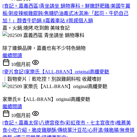
[食記。嘉義西區]青坐請坐 鍋物專科。鮮嫩舒肥雞/美國牛翼
板/剝皮辣椒雞餛飩/焦糖奶油義式冰淇淋/「起司、牛奶自己
加！」醇香牛奶鍋 #嘉義車站 #質感個人鍋
嘉。火鍋.燒烤.吃到飽
美味食記
除了連鎖品牌，嘉義也有不少特色鍋物
繼續閱讀
10個月前
[麥片食記]家樂氏【ALL-BRAN】original高纖麥麩
｜穀物麥片｜乾吃控！別說雞飼料啦
收藏嗜好
家樂氏®【ALL-BRAN】original高纖麥麩
繼續閱讀
10個月前
[食記。嘉義太保]八德宮夜市(彩虹夜市、七主宮夜市)推薦美
食小吃介紹。脆皮雞腿酥/傳統薑汁豆花/心肝湯/辣脆腸/無骨排