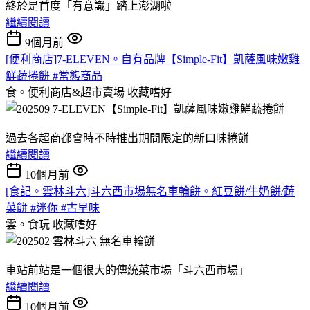
終於是首度「有意識」踏上澎湖啦
繼續閱讀
9個月前
[便利商店]7-ELEVEN。自有品牌【Simple-Fit】凱薩風味嫩雞
鮮蔬捲餅 #常態商品
食。便利商店&超市賣場
收藏嗜好
過去各超商都會時不時推出期間限定的新口味捲餅
繼續閱讀
10個月前
[食記。雲林斗六]斗六西市場無名車輪餅。紅豆餅/牛奶餅/蔬
菜餅 #迷你 #古早味
雲。食玩
收藏嗜好
車站前站是一個很大的傳統菜市場「斗六西市場」
繼續閱讀
10個月前