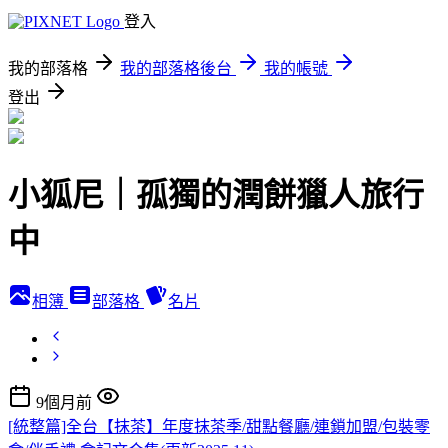
登入
我的部落格
我的部落格後台
我的帳號
登出
小狐尼｜孤獨的潤餅獵人旅行
中
相簿
部落格
名片
9個月前
[統整篇]全台【抹茶】年度抹茶季/甜點餐廳/連鎖加盟/包裝零