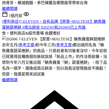
肉骨茶、檳城蝦麵、參巴辣醬及椰漿飯等帶來台灣
繼續閱讀
1個月前
[便利商店]7-ELEVEN。自有品牌【原賞×MALTESE】鮪魚雞
蛋鮮蔬捲餅 #南瓜餅皮 #202505和202603已上市過
食。便利商店&超市賣場
收藏嗜好
去年五月(
參考文章
)和今年三月(
參考文章
)都出過同名為「鮪
魚雞蛋蔬菜捲餅」的商品，只是前者有切後者沒切，今年初就
已經覺得這種換個包裝就說是「新品上市」的作法很偷懶，沒
想到今年六月又推出個「鮪魚雞蛋『鮮』蔬蛋捲餅」，除了品
名改一個字，還換成南瓜餅皮，別以為我沒發現換皮不換餡！
但是，我還是買來試試看
繼續閱讀