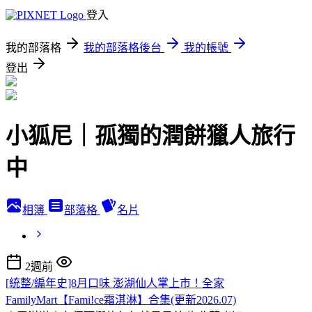
登入
我的部落格
我的部落格後台
我的帳號
登出
小狐尼｜孤獨的潤餅獵人旅行
中
相簿
部落格
名片
2週前
[統整/編年史]8月口味 澎湖仙人掌上市！全家
FamilyMart【Fami!ce霜淇淋】合集(更新2026.07)