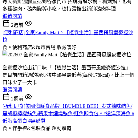
每天新鮮溫體直送到各家門市 招牌有鹹水鵝、糖燻鵝，也有
多種鵝肉、鵝內臟等小吃，也持續推出新的鵝肉料理
繼續閱讀
2週前
[便利商店]全家Family Mart。【植覺生活】墨西哥風纖麥握沙
拉
食。便利商店&超市賣場
收藏嗜好
全家握沙拉出新口味「【植覺生活】墨西哥風纖麥握沙拉」
是目前開箱過的握沙拉中熱量最低者(每份178kcal)，比上一個
口味少了一大卡
繼續閱讀
2週前
[拆封即食]美國海鮮食品牌【BUMBLE BEE】泰式辣味鮪魚/
黑胡椒檸檬鮪魚/蘋果木煙燻鮪魚/鮭魚即食包。#遠洋深海魚 #
低脂高蛋白 #無麩質
食。伴手禮&包裝食品
運動體育