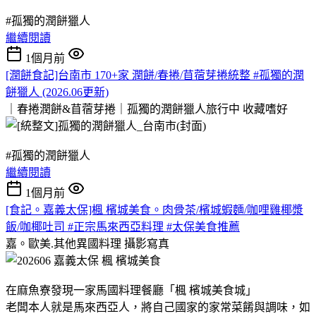
#孤獨的潤餅獵人
繼續閱讀
1個月前
[潤餅食記]台南市 170+家 潤餅/春捲/苜蓿芽捲統整 #孤獨的潤
餅獵人 (2026.06更新)
｜春捲潤餅&苜蓿芽捲｜孤獨的潤餅獵人旅行中
收藏嗜好
#孤獨的潤餅獵人
繼續閱讀
1個月前
[食記。嘉義太保]楓 檳城美食。肉骨茶/檳城蝦麵/咖哩雞椰漿
飯/咖椰吐司 #正宗馬來西亞料理 #太保美食推薦
嘉。歐美.其他異國料理
攝影寫真
在麻魚寮發現一家馬國料理餐廳「楓 檳城美食城」
老闆本人就是馬來西亞人，將自己國家的家常菜餚與調味，如