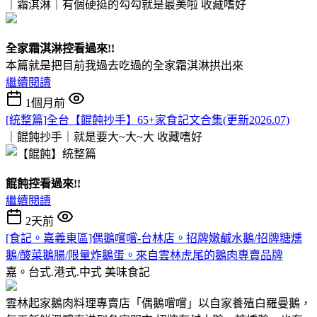
｜霜淇淋｜有個硬挺的勾勾就是最美啦
收藏嗜好
全家霜淇淋控看過來!!
本篇就是把目前我過去吃過的全家霜淇淋拱出來
繼續閱讀
1個月前
[統整篇]全台【餛飩抄手】65+家食記文合集(更新2026.07)
｜餛飩抄手｜就是要大~大~大
收藏嗜好
餛飩控看過來!!
繼續閱讀
2天前
[食記。嘉義東區]偶鵝嚐嚐-台林店。招牌嫩鹹水鵝/招牌糖燻
鵝/酸菜鵝腸/限量炸鵝蛋。來自雲林虎尾的鵝肉專賣品牌
嘉。台式.港式.中式
美味食記
雲林起家鵝肉料理專賣店「偶鵝嚐嚐」以自家養殖白羅曼鵝，