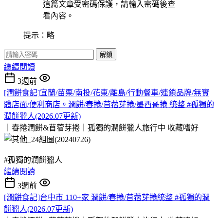
這篇文章受密碼保護，請輸入密碼後查
看內容。
提示：略
解鎖
繼續閱讀
3週前
[潤餅食記]宜蘭/苗栗/南投/花東/離島/行動餐車/連鎖品牌/無實
體店面/便利商店。潤餅/春捲/苜蓿芽捲/墨西哥捲 統整 #孤獨的
潤餅獵人(2026.07更新)
｜春捲潤餅&苜蓿芽捲｜孤獨的潤餅獵人旅行中
收藏嗜好
#孤獨的潤餅獵人
繼續閱讀
3週前
[潤餅食記]台中市 110+家 潤餅/春捲/苜蓿芽捲統整 #孤獨的潤
餅獵人(2026.07更新)