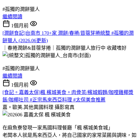
#孤獨的潤餅獵人
繼續閱讀
1個月前
[潤餅食記]台南市 170+家 潤餅/春捲/苜蓿芽捲統整 #孤獨的潤
餅獵人 (2026.06更新)
｜春捲潤餅&苜蓿芽捲｜孤獨的潤餅獵人旅行中
收藏嗜好
#孤獨的潤餅獵人
繼續閱讀
1個月前
[食記。嘉義太保]楓 檳城美食。肉骨茶/檳城蝦麵/咖哩雞椰漿
飯/咖椰吐司 #正宗馬來西亞料理 #太保美食推薦
嘉。歐美.其他異國料理
攝影寫真
在麻魚寮發現一家馬國料理餐廳「楓 檳城美食城」
老闆本人就是馬來西亞人，將自己國家的家常菜餚與調味，如