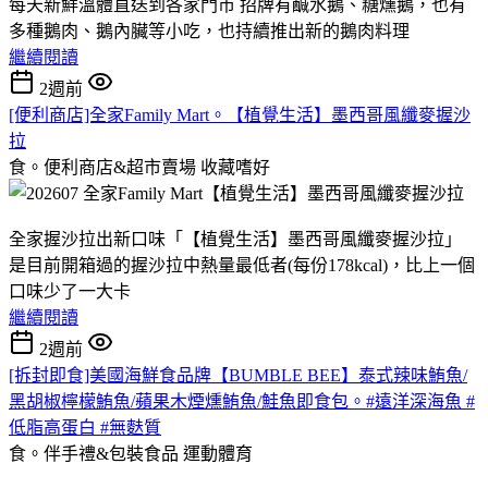
每天新鮮溫體直送到各家門市 招牌有鹹水鵝、糖燻鵝，也有
多種鵝肉、鵝內臟等小吃，也持續推出新的鵝肉料理
繼續閱讀
2週前
[便利商店]全家Family Mart。【植覺生活】墨西哥風纖麥握沙
拉
食。便利商店&超市賣場
收藏嗜好
全家握沙拉出新口味「【植覺生活】墨西哥風纖麥握沙拉」
是目前開箱過的握沙拉中熱量最低者(每份178kcal)，比上一個
口味少了一大卡
繼續閱讀
2週前
[拆封即食]美國海鮮食品牌【BUMBLE BEE】泰式辣味鮪魚/
黑胡椒檸檬鮪魚/蘋果木煙燻鮪魚/鮭魚即食包。#遠洋深海魚 #
低脂高蛋白 #無麩質
食。伴手禮&包裝食品
運動體育