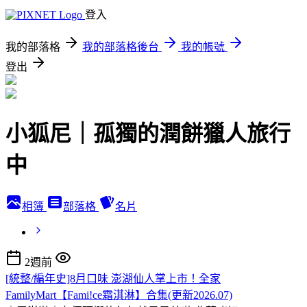
登入
我的部落格
我的部落格後台
我的帳號
登出
小狐尼｜孤獨的潤餅獵人旅行
中
相簿
部落格
名片
2週前
[統整/編年史]8月口味 澎湖仙人掌上市！全家
FamilyMart【Fami!ce霜淇淋】合集(更新2026.07)