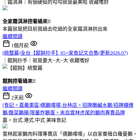
｜霜淇淋｜有個硬挺的勾勾就是最美啦
收藏嗜好
全家霜淇淋控看過來!!
本篇就是把目前我過去吃過的全家霜淇淋拱出來
繼續閱讀
1個月前
[統整篇]全台【餛飩抄手】65+家食記文合集(更新2026.07)
｜餛飩抄手｜就是要大~大~大
收藏嗜好
餛飩控看過來!!
繼續閱讀
2天前
[食記。嘉義東區]偶鵝嚐嚐-台林店。招牌嫩鹹水鵝/招牌糖燻
鵝/酸菜鵝腸/限量炸鵝蛋。來自雲林虎尾的鵝肉專賣品牌
嘉。台式.港式.中式
美味食記
雲林起家鵝肉料理專賣店「偶鵝嚐嚐」以自家養殖白羅曼鵝，