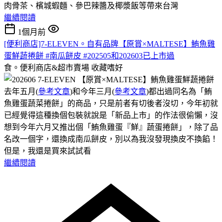
肉骨茶、檳城蝦麵、參巴辣醬及椰漿飯等帶來台灣
繼續閱讀
1個月前
[便利商店]7-ELEVEN。自有品牌【原賞×MALTESE】鮪魚雞
蛋鮮蔬捲餅 #南瓜餅皮 #202505和202603已上市過
食。便利商店&超市賣場
收藏嗜好
去年五月(
參考文章
)和今年三月(
參考文章
)都出過同名為「鮪
魚雞蛋蔬菜捲餅」的商品，只是前者有切後者沒切，今年初就
已經覺得這種換個包裝就說是「新品上市」的作法很偷懶，沒
想到今年六月又推出個「鮪魚雞蛋『鮮』蔬蛋捲餅」，除了品
名改一個字，還換成南瓜餅皮，別以為我沒發現換皮不換餡！
但是，我還是買來試試看
繼續閱讀