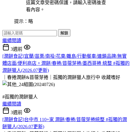
這篇文章受密碼保護，請輸入密碼後查
看內容。
提示：略
解鎖
繼續閱讀
3週前
[潤餅食記]宜蘭/苗栗/南投/花東/離島/行動餐車/連鎖品牌/無實
體店面/便利商店。潤餅/春捲/苜蓿芽捲/墨西哥捲 統整 #孤獨的
潤餅獵人(2026.07更新)
｜春捲潤餅&苜蓿芽捲｜孤獨的潤餅獵人旅行中
收藏嗜好
#孤獨的潤餅獵人
繼續閱讀
3週前
[潤餅食記]台中市 110+家 潤餅/春捲/苜蓿芽捲統整 #孤獨的潤
餅獵人(2026.07更新)