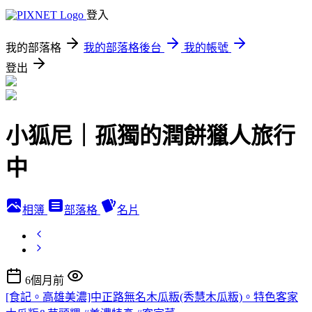
登入
我的部落格
我的部落格後台
我的帳號
登出
小狐尼｜孤獨的潤餅獵人旅行
中
相簿
部落格
名片
6個月前
[食記。高雄美濃]中正路無名木瓜粄(秀慧木瓜粄)。特色客家