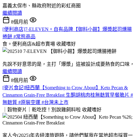
嘉義太保市、縣政府附近的彩虹商圈
繼續閱讀
8個月前
[便利商店]7-ELEVEN。自有品牌【御料小館】爆漿起司燻腸
捲餅 #常態商品
食。便利商店&超市賣場
收藏嗜好
先說不好意思的是，主打「爆漿」這被設計成要熱食的口味，
繼續閱讀
8個月前
[麥片食記]紐西蘭【Something to Crow About】Keto Pecan &
Cinnamon Grain-Free Breakfast 生酮胡桃肉桂無麩質早餐脆片 #
無麩質 #原裝空運 #台灣未上市
｜穀物麥片｜乾吃控！別說雞飼料啦
收藏嗜好
家人今(2025)年去紐澳旅遊時，請他們幫我在當地超市採買一