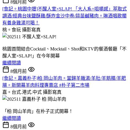
8個月前
[食記。桃園中壢]不醒人室×SLAP! 「大人系+咀嚼感」萃取式
調酒/經典台味鹽酥雞/酥炸金沙中卷/蒜苗鹹豬肉。啉酒唱歌擱
有養身雞湯可喝！
桃。食玩
攝影寫真
桃園首間結合Cocktail、Mocktail、Shot和KTV的餐酒餐廳「不
醒人室×SLAP!」在今年開幕
繼續閱讀
8個月前
[食記。嘉義朴子]柏 岡山羊肉。當歸羊雜湯/羊肚/羊筋膜/羊肥
腸。新開幕羊肉料理專賣店 #朴子第二市場
嘉。台式.港式.中式
攝影寫真
「柏 岡山羊肉」在朴子正式開幕！
繼續閱讀
8個月前