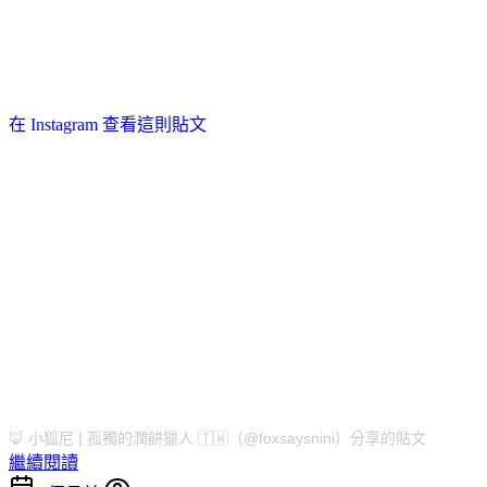
在 Instagram 查看這則貼文
🦊 小狐尼 | 孤獨的潤餅獵人 🇹🇼（@foxsaysnini）分享的貼文
繼續閱讀