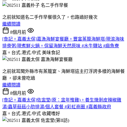
之前就知道名二手作早餐很久了，也路過好幾次
繼續閱讀
8個月前
[食記。嘉義太保]嘉漁海鮮宴餐廳。豐富蒸籠海鮮塔/現滾海味
排骨粥/現煮鮮火鍋。保留海鮮天然原味 #水牛驛站 #麻魚寮
嘉。台式.港式.中式
美味食記
之前就耳聞外縣市有蒸籠宴、海鮮塔這主打浮誇多樣的海鮮餐
廳 ，卻未曾吃過
繼續閱讀
8個月前
[食記。嘉義太保]佐盅堂(原：盅年惟雞)。養生燉剝皮辣椒雞
湯/蟲草菇菇小肋排湯/個人套餐 #彩虹商圈 #嘉義縣政府
嘉。台式.港式.中式
收藏嗜好