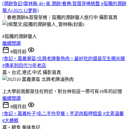
[潤餅食記]雲林縣 40+家 潤餅/春捲/苜蓿芽捲統整 #孤獨的潤餅
獵人(2025.12更新)
｜春捲潤餅&苜蓿芽捲｜孤獨的潤餅獵人旅行中
攝影寫真
#孤獨的潤餅獵人
繼續閱讀
8個月前
[食記。嘉義東區]北興老牌魯熟肉。最好吃的還是花生糯米腸
#傳承到四代70年老店
嘉。台式.港式.中式
攝影寫真
上大學前我都是住在附近，對台林街這一帶可有18年的記憶
繼續閱讀
8個月前
[食記。嘉義朴子]名二手作早餐。芋泥肉鬆呷粗堡 #文青溫馨
#大槺榔
嘉。朝食
美味食記