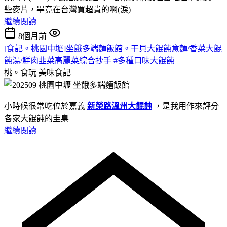
些麥片，畢竟在台灣買超貴的啊(淚)
繼續閱讀
8個月前
[食記。桃園中壢]坐餓多端麵飯館。干貝大餛飩意麵/香菜大餛
飩湯/鮮肉韭菜高麗菜綜合抄手 #多種口味大餛飩
桃。食玩
美味食記
小時候很常吃位於嘉義
新榮路溫州大餛飩
，是我用作來評分
各家大餛飩的圭臬
繼續閱讀