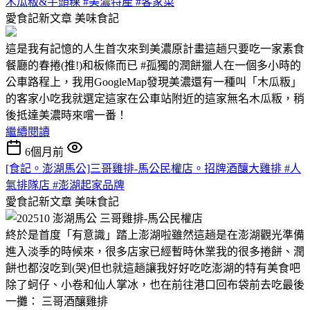
木瓜粄&芋頭粿 #美濃特產 #客家菜
愛食記新文章
美味食記
這是我有記憶的人生首次來到美濃原計畫這趟只要吃一家素食
餐廳的春捲(推!)和板條而已 #孤獨的潤餅獵人在一個多小時的
公車路程上，我用GoogleMap發現美濃還有一種叫「木瓜粄」
的客家小吃我就選定這家在公車站附近的這家無名木瓜粄，稍
後抵達美濃時來嚐一番！
繼續閱讀
6個月前
[食記。澎湖馬公]三哥雞排-馬公民權店。招牌酒釀大雞排 #人
氣排隊店 #澎湖起家品牌
愛食記新文章
美味食記
終於是首度「有意識」踏上澎湖啦雖然這趟是在澎湖觀光準備
進入淡季的時候來，很多店家已經暫時休業我的很多捲餅、潤
餅也都沒吃到(哭)但也就這趟讓我好好吃吃澎湖的特有美食吧
除了蚵仔、小卷和仙人掌冰，也在前往港口回布袋前去吃最後
一攤： 三哥酒釀雞排