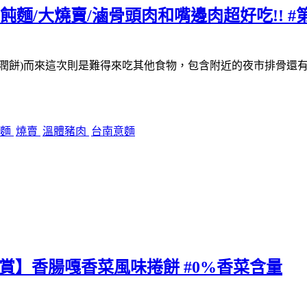
飩麵/大燒賣/滷骨頭肉和嘴邊肉超好吃!! #
潤餅)而來
這次則是難得來吃其他食物，包含附近的夜市排骨還
意麵
燒賣
溫體豬肉
台南意麵
【原賞】香腸嘎香菜風味捲餅 #0%香菜含量