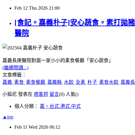
Feb
12
Thu
2026
21:00
[食記。嘉義朴子]安心蔬食。素打拋豬
醫院
嘉義長庚醫院對面一家小小的素食餐廳「安心蔬食」
(繼續閱讀...)
文章標籤：
嘉義
素食
素食餐廳
嘉義縣
水餃
全素
朴子
素食水餃
嘉義
小狐尼 發表在
痞客邦
留言
(0)
人氣(
)
個人分類：
嘉。台式.港式.中式
▲top
Feb
11
Wed
2026
06:12