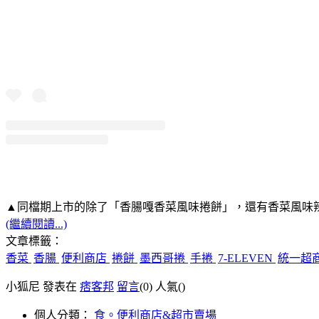
▲同檔期上市的除了「香腸嘎香菜風味捲餅」，還有香菜風味
(繼續閱讀...)
文章標籤：
香菜
香腸
便利商店
捲餅
墨西哥捲
手捲
7-ELEVEN
統一超
小狐尼 發表在
痞客邦
留言
(0)
人氣(
)
個人分類：
食。便利商店&超市賣場