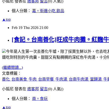
小狐尼 發表在
痞客邦
留言
(0)
人氣(
)
個人分類：
嘉。街邊小吃.飲品
▲top
Feb
19
Thu
2026
21:00
[食記。台南善化]旺成牛肉攤。紅麴牛
今年是人生第一次去善化牛墟，除了採買生鮮以外，也去吃
還吃到特別的牛肉羹，甜甜又有點稠稠的深紅色牛肉湯，十分
(繼續閱讀...)
文章標籤：
善化
台南美食
牛肉
台南早餐
牛肉湯
台南牛肉湯
當歸湯
牛
小狐尼 發表在
痞客邦
留言
(0)
人氣(
)
個人分類：
南。食玩
▲top