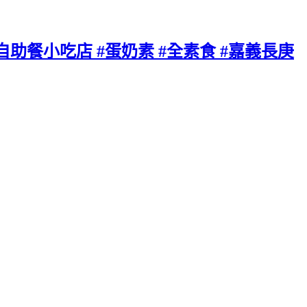
餐小吃店 #蛋奶素 #全素食 #嘉義長庚