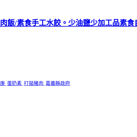
肉飯/素食手工水餃。少油鹽少加工品素食自助
長庚
蛋奶素
打拋豬肉
嘉義縣政府