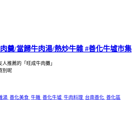
肉羹/當歸牛肉湯/熱炒牛雜 #善化牛墟市集
友人推薦的「旺成牛肉攤」
特別呢
雜湯
善化美食
牛雜
善化牛墟
牛肉料理
台南善化
善化區