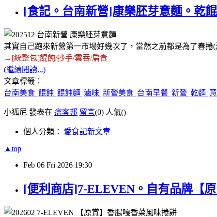
[食記。台南新營]康樂胚芽意麵。乾餛
其實自己跑來新營第一市場好幾次了，當然之前都是為了春捲(
→[統整包]
餛飩/抄手/雲吞/扁食
(繼續閱讀...)
文章標籤：
台南美食
餛飩
餛飩麵
滷味
新營美食
台南早餐
新營
乾麵
小狐尼 發表在
痞客邦
留言
(0)
人氣(
)
個人分類：
愛食記新文章
▲top
Feb
06
Fri
2026
19:30
[便利商店]7-ELEVEN。自有品牌