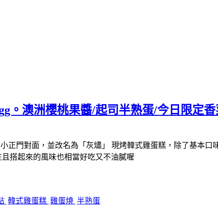
 Egg。澳洲櫻桃果醬/起司半熟蛋/今日限定香
大同國小正門對面，並改名為「灰燼」 現烤韓式雞蛋糕，除了基
在且搭起來的風味也相當好吃又不油膩喔
點
韓式雞蛋糕
雞蛋燒
半熟蛋