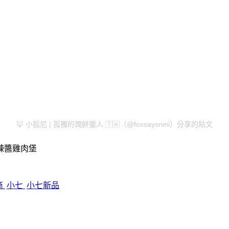
🦊 小狐尼 | 孤獨的潤餅獵人 🇹🇼（@foxsaysnini）分享的貼文
辣醬雞肉堡
商
小七
小七新品