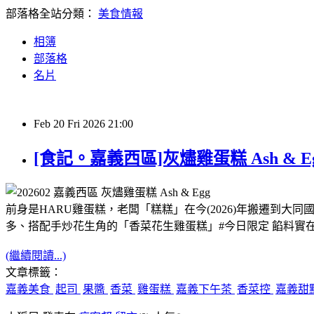
部落格全站分類：
美食情報
相簿
部落格
名片
Feb
20
Fri
2026
21:00
[食記。嘉義西區]灰燼雞蛋糕 Ash &
前身是HARU雞蛋糕，老闆「糕糕」在今(2026)年搬遷到
多、搭配手炒花生角的「香菜花生雞蛋糕」#今日限定 餡料實
(繼續閱讀...)
文章標籤：
嘉義美食
起司
果醬
香菜
雞蛋糕
嘉義下午茶
香菜控
嘉義甜