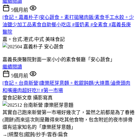
繼續閱讀
5個月前
[食記。嘉義朴子]安心蔬食。素打拋豬肉飯/素食手工水餃。少
油鹽少加工品素食自助餐小吃店 #蛋奶素 #全素食 #嘉義長庚
醫院
嘉。台式.港式.中式
美味食記
嘉義長庚醫院對面一家小小的素食餐廳「安心蔬食」
繼續閱讀
5個月前
[食記。台南新營]康樂胚芽意麵。乾餛飩麵/大燒賣/滷骨頭肉
和嘴邊肉超好吃!! #第一市場
愛食記新文章
攝影寫真
其實自己跑來新營第一市場好幾次了，當然之前都是為了春捲
(潤餅)而來這次則是難得來吃其他食物，包含附近的夜市排骨
還有這家知名的「康樂胚芽意麵」
→[統整包]餛飩/抄手/雲吞/扁食