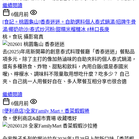
繼續閱讀
6個月前
[食記。桃園龜山]香泰迷迷。自助選料個人泰式鍋湯/招牌牛骨
湯/椰奶叻沙/泰式炒河粉/甜糯米榴槤冰 #林口長庚
桃。食玩
攝影寫真
去(2025)年底新開幕的創意泰式料理餐廳「香泰迷迷」餐點品
項多元，除了主打的像加熱滷味的自助夾料的個人泰式鍋湯，
還有多種熟食、炸物、甜點和飲料，內用白飯(還是泰國米
喔)、檸檬水、調味料不限量取用想吃什麼？吃多少？ 自己
夾、自己挑一人用餐好自在、多人聚餐互相分享也很合適
繼續閱讀
6個月前
[便利商店]全家Family Mart。香菜蝦蝦捲
食。便利商店&超市賣場
收藏嗜好
全家盤子系列的握沙拉在2026年1月28日上架新口味「香菜蝦