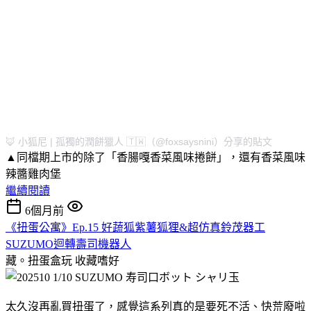
🦊 小狐尼 | 孤獨的潤餅獵人 🇹🇼（@foxsaysnini）分享的貼文
▲同檔期上市的除了「香腸嘎香菜風味捲餅」，還有香菜風味
辣醬雞肉堡
繼續閱讀
6個月前
《扭蛋公寓》Ep.15 好蔬狐紫薯狐狸&超仿真鈴茂器工
SUZUMO迴轉壽司機器人
藏。扭蛋盒玩
收藏嗜好
太久沒再亂買扭蛋了，感覺這系列真的是要死不活、快荒廢啦