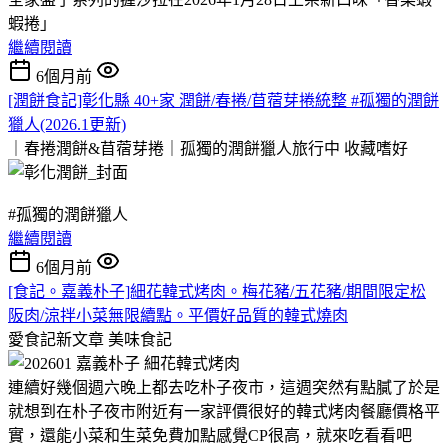
蝦捲」
繼續閱讀
6個月前
[潤餅食記]彰化縣 40+家 潤餅/春捲/苜蓿芽捲統整 #孤獨的潤餅
獵人(2026.1更新)
｜春捲潤餅&苜蓿芽捲｜孤獨的潤餅獵人旅行中
收藏嗜好
#孤獨的潤餅獵人
繼續閱讀
6個月前
[食記。嘉義朴子]細花韓式烤肉。梅花豬/五花豬/期間限定松
阪肉/涼拌小菜無限續點。平價好品質的韓式燒肉
愛食記新文章
美味食記
連續好幾個週六晚上都去吃朴子夜市，這週突然有點膩了於是
就想到在朴子夜市附近有一家評價很好的韓式烤肉餐廳價格平
實，還能小菜和生菜免費加點感覺CP很高，就來吃看看吧