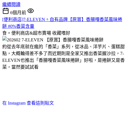
繼續閱讀
6個月前
[便利商店]7-ELEVEN。自有品牌【原賞】香腸嘎香菜風味捲
餅 #0%香菜含量
食。便利商店&超市賣場
收藏嗜好
約從去年底就在瘋的「香菜」系列，從冰品、洋芋片、蛋糕甜
點，大概輪得差不多了而近期則是全家又推出香菜握沙拉，7-
ELEVEN也推出「香腸嘎香菜風味捲餅」好啦，是捲餅又是香
菜，當然要試試看
在 Instagram 查看這則貼文