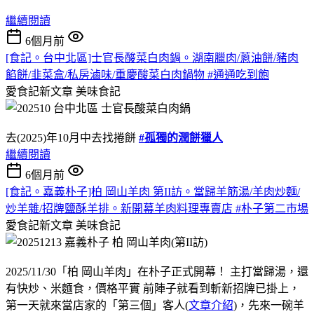
繼續閱讀
6個月前
[食記。台中北區]士官長酸菜白肉鍋。湖南臘肉/蔥油餅/豬肉
餡餅/韭菜盒/私房滷味/重慶酸菜白肉鍋物 #通通吃到飽
愛食記新文章
美味食記
去(2025)年10月中去找捲餅
#孤獨的潤餅獵人
繼續閱讀
6個月前
[食記。嘉義朴子]柏 岡山羊肉 第II訪。當歸羊筋湯/羊肉炒麵/
炒羊雜/招牌鹽酥羊排。新開幕羊肉料理專賣店 #朴子第二市場
愛食記新文章
美味食記
2025/11/30「柏 岡山羊肉」在朴子正式開幕！ 主打當歸湯，還
有快炒、米麵食，價格平實 前陣子就看到斬新招牌已掛上，
第一天就來當店家的「第三個」客人(
文章介紹
)，先來一碗羊