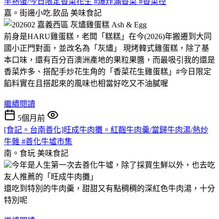
半熟蛋/今日限定香菜花生 #爆炸滿香菜 #香菜控
嘉。街邊小吃.飲品
美味食記
前身是HARU雞蛋糕，老闆「糕糕」在今(2026)年搬遷到大同
國小正門對面，並改名為「灰燼」 現烤韓式雞蛋糕，除了基
本口味，還有百分百澳洲產地的果粒果醬，而最吸引我的還是
香菜炸多、搭配手炒花生角的「香菜花生雞蛋糕」#今日限定
餡料實在且搭起來的風味也相當好吃又不油膩喔
繼續閱讀
5個月前
[食記。台南善化]旺成牛肉攤。紅麴牛肉羹/當歸牛肉湯/熱炒
牛雜 #善化牛墟市集
南。食玩
美味食記
今年是人生第一次去善化牛墟，除了採買生鮮以外，也去吃
友人推薦的「旺成牛肉攤」
還吃到特別的牛肉羹，甜甜又有點稠稠的深紅色牛肉湯，十分
特別呢