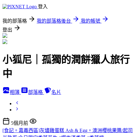
登入
我的部落格
我的部落格後台
我的帳號
登出
小狐尼｜孤獨的潤餅獵人旅行
中
相簿
部落格
名片
5個月前
[食記。嘉義西區]灰燼雞蛋糕 Ash & Egg。澳洲櫻桃果醬/起司