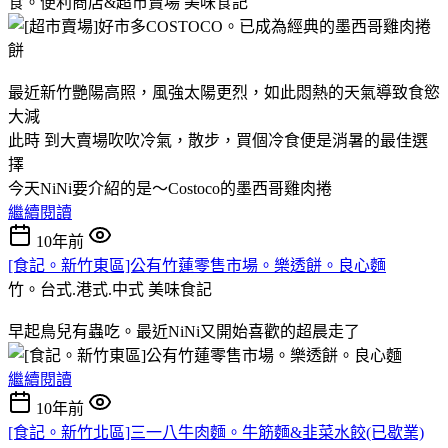
食。便利商店&超市賣場
美味食記
最近新竹艷陽高照，風強太陽更烈，如此悶熱的天氣導致食慾
大減
此時 到大賣場吹吹冷氣，散步，買個冷食便是消暑的最佳選
擇
今天NiNi要介紹的是～Costoco的墨西哥雞肉捲
繼續閱讀
10年前
[食記。新竹東區]公有竹蓮零售市場。樂透餅。良心麵
竹。台式.港式.中式
美味食記
早起鳥兒有蟲吃。最近NiNi又開始喜歡的超晨走了
繼續閱讀
10年前
[食記。新竹北區]三一八牛肉麵。牛筋麵&韭菜水餃(已歇業)