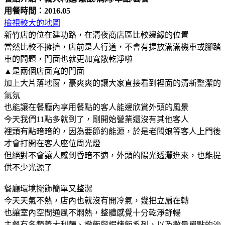
用餐時間：2016.05
檢視較大的地圖
新竹店的位在建功路，在清夜商店區比較邊緣的位置
當然比較不擁擠，店前是人行道，不會有提放滿滿機車或腳踏
車的問題，門面也就更加寬敞乾淨啦
▲是兩個店面寬的門面
加上大片落地窗，豪爽爽的讓大家直接看到裡面的清新整潔的
氣氛
也能讓在餐廳內享用餐點的客人能邊欣賞外頭的風景
今天我們11點多就到了，剛開始營業還沒有其他客人
裡頭有點暗暗的，因為要節約能源，於是老闆娘等客人上門後
才會打開在客人座位周光燈
但絕對不會讓人感到昏暗不適，外頭的陽光透灑進來，也能提
供不少光源了
餐廳環境擺飾簡單又整潔
今天天氣不熱，店內也就沒有開冷氣，幾把立扇在轉
也讓室內空間通風不燜熱，整體感覺十分乾淨舒暢
主餐有各類義大利麵、燉飯與焗烤飯系列，以及數量單點的沙