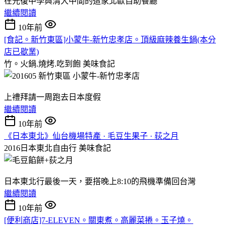
在光復中學與清大中間的這家北歐自助餐廳
繼續閱讀
10年前
[食記。新竹東區]小蒙牛-新竹忠孝店。頂級麻辣養生鍋(本分
店已歇業)
竹。火鍋.燒烤.吃到飽
美味食記
上禮拜請一周跑去日本度假
繼續閱讀
10年前
《日本東北》仙台機場特產 · 毛豆生果子 · 荻之月
2016日本東北自由行
美味食記
日本東北行最後一天，要搭晚上8:10的飛機準備回台灣
繼續閱讀
10年前
[便利商店]7-ELEVEN。關東煮。高麗菜捲。玉子燒。