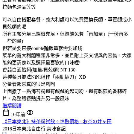
拉麵包湯品等等
可以自由搭配套餐，義大利麵可以免費更換長麵、筆管麵或小
貝殼麵的喔
所有主餐分量已經很充足，但還能免費「再加量」(一份再多
一些的量)
但若是要直接double麵飯量就需要加錢
菜單的義大利麵種類非常多，並且附上英文版與內容物，大家
能夠更清楚以及選擇最喜歡的口味喔!
香蒜白酒蛤蜊(加量/貝殼麵) NT 130
這種餐具擺法NiNi稱作「兩肋插刀」XD
分量看起來真的很足夠啊
上面撒了一點海苔粉還有鹹鹹的起司粉，還有乾煎的香蒜碎
片，為整體餐點提升另一股風味
繼續閱讀
10年前
《日本東北》抹茶粉試飲。情熱價格 · お茶の井ヶ田
2016日本東北自由行
美味食記