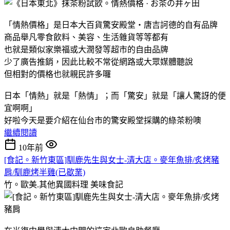
「情熱價格」是日本大百貨驚安殿堂・唐吉訶德的自有品牌
商品舉凡零食飲料、美容、生活雜貨等等都有
也就是類似家樂福或大潤發等超市的自由品牌
少了廣告推銷，因此比較不常從網路或大眾媒體聽說
但相對的價格也就親民許多囉
日本「情熱」就是「熱情」；而「驚安」就是「讓人驚訝的便
宜啊啊」
好啦今天是要介紹在仙台市的驚安殿堂採購的綠茶粉噢
繼續閱讀
10年前
[食記。新竹東區]馴鹿先生與女士-清大店。麥年魚排/炙烤豬
肩/馴鹿烤半雞(已歇業)
竹。歐美.其他異國料理
美味食記