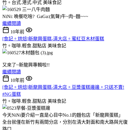
竹。台式.港式.中式
美味食記
NiNi: 晚餐吃啥? GaGa:(氣聲)牛~肉~麵~~~
繼續閱讀
10年前
[食記。烘焙]新龍興蛋糕-清大店。蜜紅豆木材蛋糕
竹。咖啡.輕食.甜點店
美味食記
又來了~新龍興專輯啦!!
繼續閱讀
10年前
[食記。烘焙]新龍興蛋糕-清大店。豆漿蛋糕邊邊。只送不賣!
#NG蛋糕
竹。咖啡.輕食.甜點店
美味食記
今天NiNi要介紹一直是心目中No.1的麵包店「新龍興蛋糕」
全台就僅在新竹有兩間分店，分別在清大對面和南大路與光復
路口