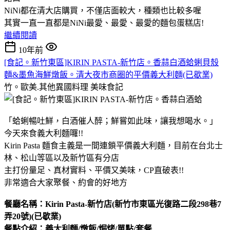
NiNi都在清大店購買，不僅店面較大，種類也比較多喔
其實一直一直都是NiNi最愛、最愛、最愛的麵包蛋糕店!
繼續閱讀
10年前
[食記。新竹東區]KIRIN PASTA-新竹店。香蒜白酒蛤蜊貝殼
麵&墨魚海鮮燉飯。清大夜市商圈的平價義大利麵(已歇業)
竹。歐美.其他異國料理
美味食記
「蛤蜊暢吐鮮，白酒催人醉；鮮嘗如此味，讓我想喝水。」
今天來食義大利麵囉!!
Kirin Pasta 麵食主義是一間連鎖平價義大利麵，目前在台北士
林、松山等區以及新竹區有分店
主打份量足、真材實料、平價又美味，CP直破表!!
非常適合大家聚餐、約會的好地方
餐廳名稱：Kirin Pasta-新竹店(新竹市東區光復路二段298巷7
弄20號)(已歇業)
餐點介紹：義大利麵/燉飯/焗烤/單點/套餐