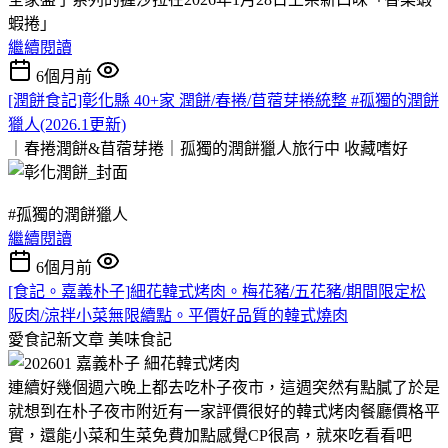
蝦捲」
繼續閱讀
6個月前
[潤餅食記]彰化縣 40+家 潤餅/春捲/苜蓿芽捲統整 #孤獨的潤餅
獵人(2026.1更新)
｜春捲潤餅&苜蓿芽捲｜孤獨的潤餅獵人旅行中
收藏嗜好
#孤獨的潤餅獵人
繼續閱讀
6個月前
[食記。嘉義朴子]細花韓式烤肉。梅花豬/五花豬/期間限定松
阪肉/涼拌小菜無限續點。平價好品質的韓式燒肉
愛食記新文章
美味食記
連續好幾個週六晚上都去吃朴子夜市，這週突然有點膩了於是
就想到在朴子夜市附近有一家評價很好的韓式烤肉餐廳價格平
實，還能小菜和生菜免費加點感覺CP很高，就來吃看看吧