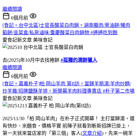
繼續閱讀
6個月前
[食記。台中北區]士官長酸菜白肉鍋。湖南臘肉/蔥油餅/豬肉
餡餅/韭菜盒/私房滷味/重慶酸菜白肉鍋物 #通通吃到飽
愛食記新文章
美味食記
去(2025)年10月中去找捲餅
#孤獨的潤餅獵人
繼續閱讀
6個月前
[食記。嘉義朴子]柏 岡山羊肉 第II訪。當歸羊筋湯/羊肉炒麵/
炒羊雜/招牌鹽酥羊排。新開幕羊肉料理專賣店 #朴子第二市場
愛食記新文章
美味食記
2025/11/30「柏 岡山羊肉」在朴子正式開幕！ 主打當歸湯，還
有快炒、米麵食，價格平實 前陣子就看到斬新招牌已掛上，
第一天就來當店家的「第三個」客人(
文章介紹
)，先來一碗羊