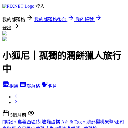
登入
我的部落格
我的部落格後台
我的帳號
登出
小狐尼｜孤獨的潤餅獵人旅行
中
相簿
部落格
名片
5個月前
[食記。嘉義西區]灰燼雞蛋糕 Ash & Egg。澳洲櫻桃果醬/起司