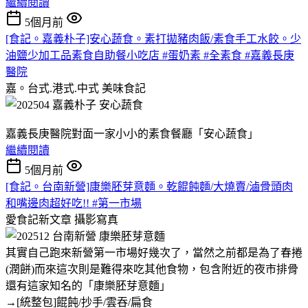
繼續閱讀
5個月前
[食記。嘉義朴子]安心蔬食。素打拋豬肉飯/素食手工水餃。少
油鹽少加工品素食自助餐小吃店 #蛋奶素 #全素食 #嘉義長庚
醫院
嘉。台式.港式.中式
美味食記
嘉義長庚醫院對面一家小小的素食餐廳「安心蔬食」
繼續閱讀
5個月前
[食記。台南新營]康樂胚芽意麵。乾餛飩麵/大燒賣/滷骨頭肉
和嘴邊肉超好吃!! #第一市場
愛食記新文章
攝影寫真
其實自己跑來新營第一市場好幾次了，當然之前都是為了春捲
(潤餅)而來這次則是難得來吃其他食物，包含附近的夜市排骨
還有這家知名的「康樂胚芽意麵」
→[統整包]餛飩/抄手/雲吞/扁食