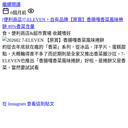
繼續閱讀
6個月前
[便利商店]7-ELEVEN。自有品牌【原賞】香腸嘎香菜風味捲
餅 #0%香菜含量
食。便利商店&超市賣場
收藏嗜好
約從去年底就在瘋的「香菜」系列，從冰品、洋芋片、蛋糕甜
點，大概輪得差不多了而近期則是全家又推出香菜握沙拉，7-
ELEVEN也推出「香腸嘎香菜風味捲餅」好啦，是捲餅又是香
菜，當然要試試看
在 Instagram 查看這則貼文