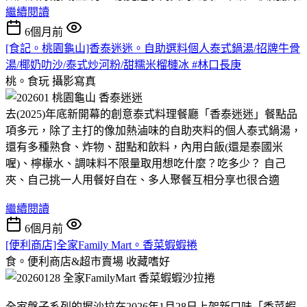
繼續閱讀
6個月前
[食記。桃園龜山]香泰迷迷。自助選料個人泰式鍋湯/招牌牛骨
湯/椰奶叻沙/泰式炒河粉/甜糯米榴槤冰 #林口長庚
桃。食玩
攝影寫真
去(2025)年底新開幕的創意泰式料理餐廳「香泰迷迷」餐點品
項多元，除了主打的像加熱滷味的自助夾料的個人泰式鍋湯，
還有多種熟食、炸物、甜點和飲料，內用白飯(還是泰國米
喔)、檸檬水、調味料不限量取用想吃什麼？吃多少？ 自己
夾、自己挑一人用餐好自在、多人聚餐互相分享也很合適
繼續閱讀
6個月前
[便利商店]全家Family Mart。香菜蝦蝦捲
食。便利商店&超市賣場
收藏嗜好
全家盤子系列的握沙拉在2026年1月28日上架新口味「香菜蝦