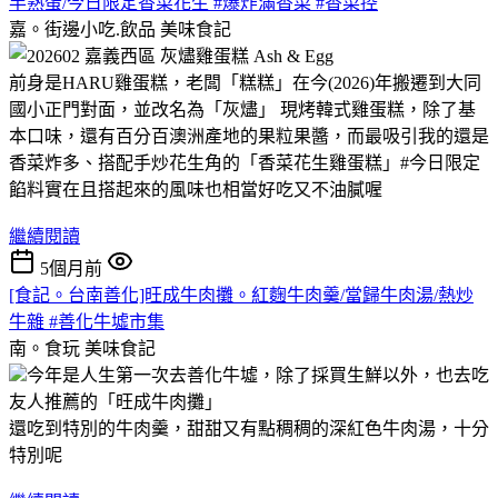
半熟蛋/今日限定香菜花生 #爆炸滿香菜 #香菜控
嘉。街邊小吃.飲品
美味食記
前身是HARU雞蛋糕，老闆「糕糕」在今(2026)年搬遷到大同
國小正門對面，並改名為「灰燼」 現烤韓式雞蛋糕，除了基
本口味，還有百分百澳洲產地的果粒果醬，而最吸引我的還是
香菜炸多、搭配手炒花生角的「香菜花生雞蛋糕」#今日限定
餡料實在且搭起來的風味也相當好吃又不油膩喔
繼續閱讀
5個月前
[食記。台南善化]旺成牛肉攤。紅麴牛肉羹/當歸牛肉湯/熱炒
牛雜 #善化牛墟市集
南。食玩
美味食記
今年是人生第一次去善化牛墟，除了採買生鮮以外，也去吃
友人推薦的「旺成牛肉攤」
還吃到特別的牛肉羹，甜甜又有點稠稠的深紅色牛肉湯，十分
特別呢