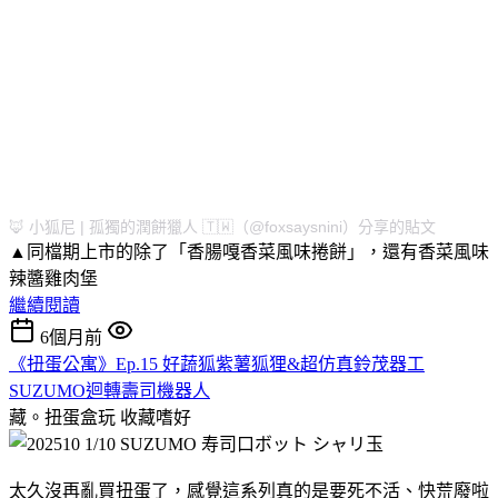
🦊 小狐尼 | 孤獨的潤餅獵人 🇹🇼（@foxsaysnini）分享的貼文
▲同檔期上市的除了「香腸嘎香菜風味捲餅」，還有香菜風味
辣醬雞肉堡
繼續閱讀
6個月前
《扭蛋公寓》Ep.15 好蔬狐紫薯狐狸&超仿真鈴茂器工
SUZUMO迴轉壽司機器人
藏。扭蛋盒玩
收藏嗜好
太久沒再亂買扭蛋了，感覺這系列真的是要死不活、快荒廢啦