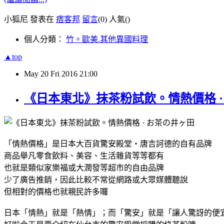
小狐尼 發表在
痞客邦
留言
(0)
人氣(
)
個人分類：
竹。歐美.其他異國料理
▲top
May
20
Fri
2016
21:00
《日本東北》抹茶粉試飲。情熱價格 ·
「情熱價格」是日本大百貨
驚安殿堂・唐吉訶德的自有品牌
商品舉凡零食飲料、美容、生活雜貨等等都有
也就是類似家樂福或大潤發等超市的自由品牌
少了廣告推銷，因此比較不常從網路或大眾媒體聽說
但相對的價格也就親民許多囉
日本「情熱」就是「熱情」；
而「驚安」就是「讓人驚訝的便