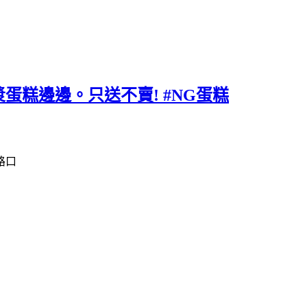
蛋糕邊邊。只送不賣! #NG蛋糕
路口