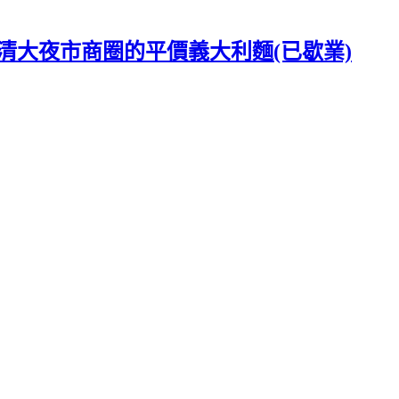
飯。清大夜市商圈的平價義大利麵(已歇業)