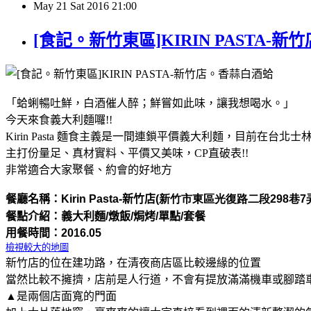
May
21
Sat
2016
21:00
[食記。新竹東區]KIRIN PAST
「蛤蜊暢吐鮮，白酒催人醉；鮮嘗如此味，讓我想喝水。」
今天來食義大利麵囉!!
Kirin Pasta 麵食主義是一間連鎖平價義大利麵，目前在台
主打份量足、真材實料、平價又美味，CP直破表!!
非常適合大家聚餐、約會的好地方
餐廳名稱：
Kirin Pasta-
新竹店
(新竹市東區光復路二段
298
巷
7
餐點介紹：義大利麵/燉飯/焗烤/單點/套餐
用餐時間：
2016.05
檢視較大的地圖
新竹店的位在建功路，在清夜商店區比較邊緣的位置
當然比較不擁擠，店前是人行道，不會有提放滿滿機車或腳踏
▲是兩個店面寬的門面