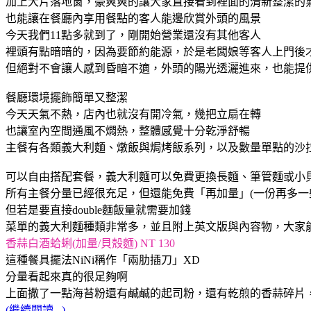
加上大片落地窗，豪爽爽的讓大家直接看到裡面的清新整潔的
也能讓在餐廳內享用餐點的客人能邊欣賞外頭的風景
今天我們11點多就到了，剛開始營業還沒有其他客人
裡頭有點暗暗的，因為要節約能源，於是老闆娘等客人上門後
但絕對不會讓人感到昏暗不適，外頭的陽光透灑進來，也能提
餐廳環境擺飾簡單又整潔
今天天氣不熱，店內也就沒有開冷氣，幾把立扇在轉
也讓室內空間通風不燜熱，整體感覺十分乾淨舒暢
主餐有各類義大利麵、燉飯與焗烤飯系列，以及數量單點的沙
可以自由搭配套餐，
義大利麵可以免費更換長麵、筆管麵或小
所有主餐分量已經很充足，但還能免費「再加量」(一份再多一
但若是要直接double麵飯量就需要加錢
菜單的義大利麵種類非常多，並且附上英文版與內容物，大家
香蒜白酒蛤蜊(加量/貝殼麵) NT 130
這種餐具擺法NiNi稱作「兩肋插刀」XD
分量看起來真的很足夠啊
上面撒了一點海苔粉還有鹹鹹的起司粉，
還有乾煎的香蒜碎片
(繼續閱讀...)