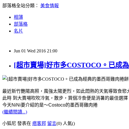
部落格全站分類：
美食情報
相簿
部落格
名片
Jun
01
Wed
2016
21:00
[超市賣場]好市多COSTOCO。已
最近新竹艷陽高照，風強太陽更烈，如此悶熱的天氣導致食慾
此時 到大賣場吹吹冷氣，散步，買個冷食便是消暑的最佳選擇
今天NiNi要介紹的是～Costoco的墨西哥雞肉捲
(繼續閱讀...)
小狐尼 發表在
痞客邦
留言
(0)
人氣(
)