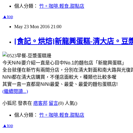
個人分類：
竹。咖啡.輕食.甜點店
▲top
May
23
Mon
2016
21:00
[食記。烘焙]新龍興蛋糕-清大店。豆漿
今天NiNi要介紹一直是心目中No.1的麵包店「新龍興蛋糕」
全台就僅在新竹有兩間分店，分別在清大對面和南大路與光復
NiNi都在清大店購買，不僅店面較大，種類也比較多喔
其實一直一直都是NiNi最愛、最愛、最愛的麵包蛋糕店!
(繼續閱讀...)
小狐尼 發表在
痞客邦
留言
(0)
人氣(
)
個人分類：
竹。咖啡.輕食.甜點店
▲top