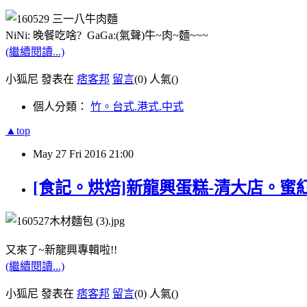
NiNi: 晚餐吃啥?
GaGa:(氣聲)牛~肉~麵~~~
(繼續閱讀...)
小狐尼 發表在
痞客邦
留言
(0)
人氣(
)
個人分類：
竹。台式.港式.中式
▲top
May
27
Fri
2016
21:00
[食記。烘焙]新龍興蛋糕-清大店。蜜
又來了~新龍興專輯啦!!
(繼續閱讀...)
小狐尼 發表在
痞客邦
留言
(0)
人氣(
)