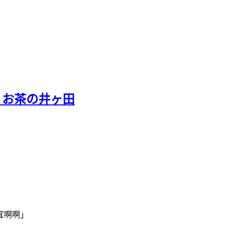
 お茶の井ヶ田
宜啊啊」