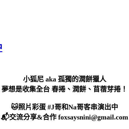
中
小狐尼 aka 孤獨的潤餅獵人
夢想是收集全台 春捲、潤餅、苜蓿芽捲！
🐱照片彩蛋 #J哥和Na哥客串演出中
📬交流分享&合作 foxsaysnini@gmail.com