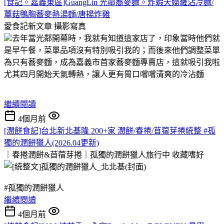
[食記。嘉義東區]GuangLin 光鄰蕎麥麵。炸蝦天婦羅沾冷麵/
蕈菇鴨胸蕎麥熱湯麵/唐揚炸雞
愛食記新文章
攝影寫真
去年當光鄰開幕時，我就有知道這家店了，印象當時他們就
是早午餐，菜單品項沒有特別吸引我的；而後來他們調整菜單
為只有蕎麥麵，成為嘉義市首家蕎麥麵專賣店，這就吸引我啦
尤其四月開始天氣轉熱，讓人更有胃口嚐嚐清爽的冷沾麵
繼續閱讀
4個月前
[潤餅食記]台北新北基隆 200+家 潤餅/春捲/苜蓿芽捲統整 #孤
獨的潤餅獵人(2026.04更新)
｜春捲潤餅&苜蓿芽捲｜孤獨的潤餅獵人旅行中
收藏嗜好
#孤獨的潤餅獵人
繼續閱讀
4個月前