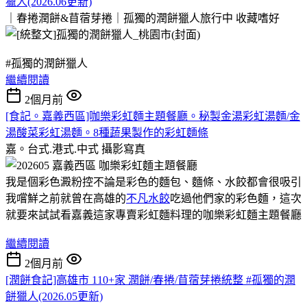
獵人(2026.06更新)
｜春捲潤餅&苜蓿芽捲｜孤獨的潤餅獵人旅行中
收藏嗜好
#孤獨的潤餅獵人
繼續閱讀
2個月前
[食記。嘉義西區]咖樂彩虹麵主題餐廳。秘製金湯彩虹湯麵/金
湯酸菜彩虹湯麵。8種蔬果製作的彩虹麵條
嘉。台式.港式.中式
攝影寫真
我是個彩色澱粉控不論是彩色的麵包、麵條、水餃都會很吸引
我嚐鮮之前就曾在高雄的
不凡水餃
吃過他們家的彩色麵，這次
就要來試試看嘉義這家專賣彩虹麵料理的咖樂彩虹麵主題餐廳
繼續閱讀
2個月前
[潤餅食記]高雄市 110+家 潤餅/春捲/苜蓿芽捲統整 #孤獨的潤
餅獵人(2026.05更新)