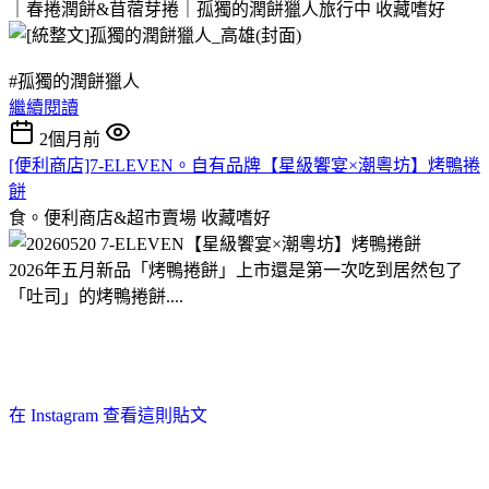
｜春捲潤餅&苜蓿芽捲｜孤獨的潤餅獵人旅行中
收藏嗜好
#孤獨的潤餅獵人
繼續閱讀
2個月前
[便利商店]7-ELEVEN。自有品牌【星級饗宴×潮粵坊】烤鴨捲
餅
食。便利商店&超市賣場
收藏嗜好
2026年五月新品「烤鴨捲餅」上市還是第一次吃到居然包了
「吐司」的烤鴨捲餅....
在 Instagram 查看這則貼文