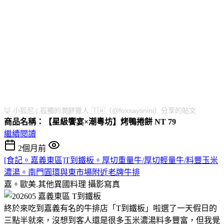
🦊 小狐尼 | 孤獨的潤餅獵人 🇹🇼（@foxsaysnini）分享的貼文
商品名稱：【星級饗宴×潮粵坊】烤鴨捲餅 NT 79
繼續閱讀
2個月前
[食記。嘉義東區]T到鐵板。厚切重量牛/厚切輕量牛/料豐玉米
濃湯。南門圓環與東市場附近老牌牛排
嘉。歐美.其他異國料理
攝影寫真
終於來吃到嘉義有名的牛排店「T到鐵板」啦選了一天假日的
三點半就來，沒想到客人還是很多玉米濃湯料多豐富，但我覺