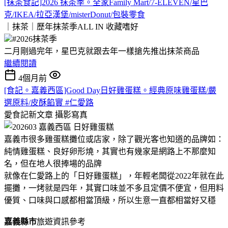
[抹茶食記]2026 抹茶季。全家Family Mart/7-ELEVEN/星巴
克/IKEA/拉亞漢堡/misterDonut/包裝零食
｜抹茶｜歷年抹茶季ALL IN
收藏嗜好
#2026抹茶季
二月剛過完年，星巴克就跟去年一樣搶先推出抹茶商品
繼續閱讀
4個月前
[食記。嘉義西區]Good Day日好雞蛋糕。經典原味雞蛋糕/嚴
選原料/皮酥餡實 #仁愛路
愛食記新文章
攝影寫真
嘉義市很多雞蛋糕攤位或店家，除了觀光客也知道的品牌如：
純情雞蛋糕、良好卵形燒，其實也有幾家是網路上不那麼知
名，但在地人很捧場的品牌
就像在仁愛路上的「日好雞蛋糕」，年輕老闆從2022年就在此
擺攤，一烤就是四年，其實口味並不多且定價不便宜，但用料
優質、口味與口感都相當頂級，所以生意一直都相當好又穩
嘉義縣市
旅遊資訊參考