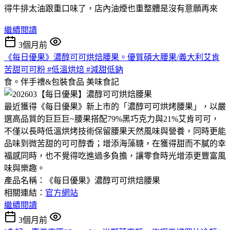
得牛排太油跟重口味了，店內油煙也重整體是沒有意願再來
繼續閱讀
3個月前
《每日優果》濃醇可可烘焙腰果。優質碩大腰果/義大利艾肯
苦甜可可粉 #低溫烘焙 #減甜低鈉
食。伴手禮&包裝食品
美味食記
最近獲得《每日優果》新上市的「濃醇可可烘烤腰果」，以嚴
選高品質的巨巨巨~腰果搭配79%黑巧克力與21%艾肯可可，
不僅以長時低溫烘烤技術保留腰果天然風味與營養，同時更能
品味到微苦甜的可可醇香；增添海藻糖，在獲得甜而不膩的幸
福感同時，也不覺得吃進過多負擔，讓零食時光增添更豐富風
味與樂趣。
產品名稱：《每日優果》濃醇可可烘焙腰果
相關連結：
官方網站
繼續閱讀
3個月前