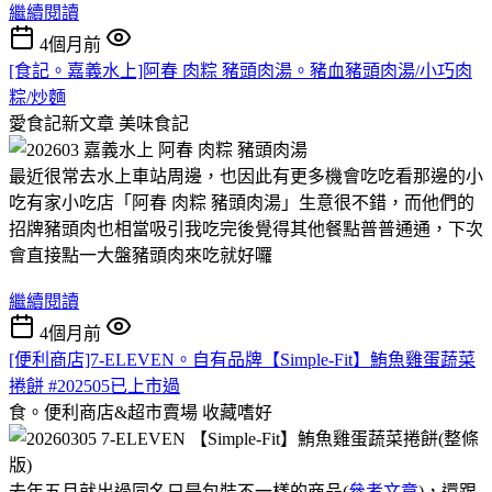
繼續閱讀
4個月前
[食記。嘉義水上]阿春 肉粽 豬頭肉湯。豬血豬頭肉湯/小巧肉
粽/炒麵
愛食記新文章
美味食記
最近很常去水上車站周邊，也因此有更多機會吃吃看那邊的小
吃有家小吃店「阿春 肉粽 豬頭肉湯」生意很不錯，而他們的
招牌豬頭肉也相當吸引我吃完後覺得其他餐點普普通通，下次
會直接點一大盤豬頭肉來吃就好囉
繼續閱讀
4個月前
[便利商店]7-ELEVEN。自有品牌【Simple-Fit】鮪魚雞蛋蔬菜
捲餅 #202505已上市過
食。便利商店&超市賣場
收藏嗜好
去年五月就出過同名只是包裝不一樣的商品(
參考文章
)，還跟