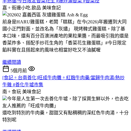
半熟蛋/今日限定香菜花生 #爆炸滿香菜 #香菜控
嘉。街邊小吃.飲品
美味食記
前身是HARU雞蛋糕，老闆「糕糕」在今(2026)年搬遷到大同
國小正門對面，並改名為「灰燼」 現烤韓式雞蛋糕，除了基
本口味，還有百分百澳洲產地的果粒果醬，而最吸引我的還是
香菜炸多、搭配手炒花生角的「香菜花生雞蛋糕」#今日限定
餡料實在且搭起來的風味也相當好吃又不油膩喔
繼續閱讀
5個月前
[食記。台南善化]旺成牛肉攤。紅麴牛肉羹/當歸牛肉湯/熱炒
牛雜 #善化牛墟市集
南。食玩
美味食記
今年是人生第一次去善化牛墟，除了採買生鮮以外，也去吃
友人推薦的「旺成牛肉攤」
還吃到特別的牛肉羹，甜甜又有點稠稠的深紅色牛肉湯，十分
特別呢