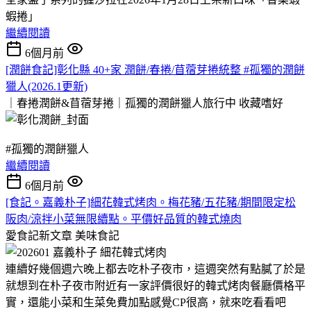
蝦捲」
繼續閱讀
6個月前
[潤餅食記]彰化縣 40+家 潤餅/春捲/苜蓿芽捲統整 #孤獨的潤餅
獵人(2026.1更新)
｜春捲潤餅&苜蓿芽捲｜孤獨的潤餅獵人旅行中
收藏嗜好
#孤獨的潤餅獵人
繼續閱讀
6個月前
[食記。嘉義朴子]細花韓式烤肉。梅花豬/五花豬/期間限定松
阪肉/涼拌小菜無限續點。平價好品質的韓式燒肉
愛食記新文章
美味食記
連續好幾個週六晚上都去吃朴子夜市，這週突然有點膩了於是
就想到在朴子夜市附近有一家評價很好的韓式烤肉餐廳價格平
實，還能小菜和生菜免費加點感覺CP很高，就來吃看看吧