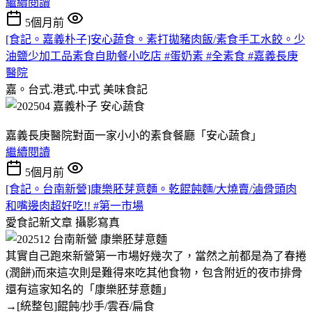
繼續閱讀
5個月前
[食記。嘉義朴子]安心蔬食。素打拋豬肉飯/素食手工水餃。少
油鹽少加工品素食自助餐小吃店 #蛋奶素 #全素食 #嘉義長庚
醫院
嘉。台式.港式.中式
美味食記
嘉義長庚醫院對面一家小小的素食餐廳「安心蔬食」
繼續閱讀
5個月前
[食記。台南新營]康樂胚芽意麵。乾餛飩麵/大燒賣/滷骨頭肉
和嘴邊肉超好吃!! #第一市場
愛食記新文章
攝影寫真
其實自己跑來新營第一市場好幾次了，當然之前都是為了春捲
(潤餅)而來這次則是難得來吃其他食物，包含附近的夜市排骨
還有這家知名的「康樂胚芽意麵」
→[統整包]餛飩/抄手/雲吞/扁食