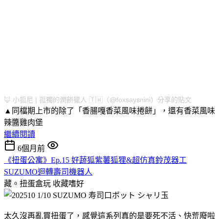
🦊 小狐尼 | 孤獨的潤餅獵人 🇹🇼（@foxsaysnini）分享的貼文
▲同檔期上市的除了「香腸嘎香菜風味捲餅」，還有香菜風味
辣醬雞肉堡
繼續閱讀
6個月前
《扭蛋公寓》Ep.15 好蔬狐紫薯狐狸&超仿真鈴茂器工
SUZUMO迴轉壽司機器人
藏。扭蛋盒玩
收藏嗜好
太久沒再亂買扭蛋了，感覺這系列真的是要死不活、快荒廢啦