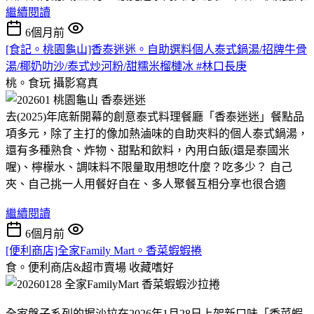
繼續閱讀
6個月前
[食記。桃園龜山]香泰迷迷。自助選料個人泰式鍋湯/招牌牛骨
湯/椰奶叻沙/泰式炒河粉/甜糯米榴槤冰 #林口長庚
桃。食玩
攝影寫真
去(2025)年底新開幕的創意泰式料理餐廳「香泰迷迷」餐點品
項多元，除了主打的像加熱滷味的自助夾料的個人泰式鍋湯，
還有多種熟食、炸物、甜點和飲料，內用白飯(還是泰國米
喔)、檸檬水、調味料不限量取用想吃什麼？吃多少？ 自己
夾、自己挑一人用餐好自在、多人聚餐互相分享也很合適
繼續閱讀
6個月前
[便利商店]全家Family Mart。香菜蝦蝦捲
食。便利商店&超市賣場
收藏嗜好
全家盤子系列的握沙拉在2026年1月28日上架新口味「香菜蝦