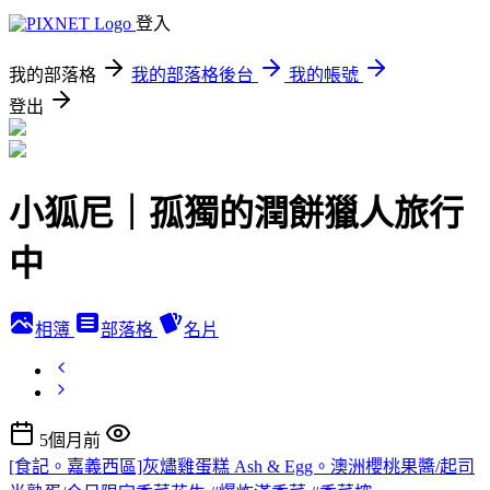
登入
我的部落格
我的部落格後台
我的帳號
登出
小狐尼｜孤獨的潤餅獵人旅行
中
相簿
部落格
名片
5個月前
[食記。嘉義西區]灰燼雞蛋糕 Ash & Egg。澳洲櫻桃果醬/起司