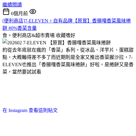
繼續閱讀
6個月前
[便利商店]7-ELEVEN。自有品牌【原賞】香腸嘎香菜風味捲
餅 #0%香菜含量
食。便利商店&超市賣場
收藏嗜好
約從去年底就在瘋的「香菜」系列，從冰品、洋芋片、蛋糕甜
點，大概輪得差不多了而近期則是全家又推出香菜握沙拉，7-
ELEVEN也推出「香腸嘎香菜風味捲餅」好啦，是捲餅又是香
菜，當然要試試看
在 Instagram 查看這則貼文