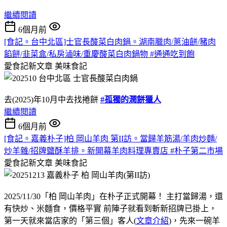
繼續閱讀
6個月前
[食記。台中北區]士官長酸菜白肉鍋。湖南臘肉/蔥油餅/豬肉
餡餅/韭菜盒/私房滷味/重慶酸菜白肉鍋物 #通通吃到飽
愛食記新文章
美味食記
去(2025)年10月中去找捲餅
#孤獨的潤餅獵人
繼續閱讀
6個月前
[食記。嘉義朴子]柏 岡山羊肉 第II訪。當歸羊筋湯/羊肉炒麵/
炒羊雜/招牌鹽酥羊排。新開幕羊肉料理專賣店 #朴子第二市場
愛食記新文章
美味食記
2025/11/30「柏 岡山羊肉」在朴子正式開幕！ 主打當歸湯，還
有快炒、米麵食，價格平實 前陣子就看到斬新招牌已掛上，
第一天就來當店家的「第三個」客人(
文章介紹
)，先來一碗羊