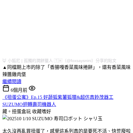
🦊 小狐尼 | 孤獨的潤餅獵人 🇹🇼（@foxsaysnini）分享的貼文
▲同檔期上市的除了「香腸嘎香菜風味捲餅」，還有香菜風味
辣醬雞肉堡
繼續閱讀
6個月前
《扭蛋公寓》Ep.15 好蔬狐紫薯狐狸&超仿真鈴茂器工
SUZUMO迴轉壽司機器人
藏。扭蛋盒玩
收藏嗜好
太久沒再亂買扭蛋了，感覺這系列真的是要死不活、快荒廢啦