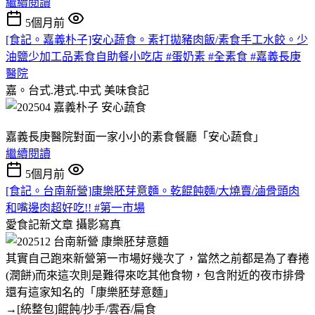
繼續閱讀
5個月前
[食記。嘉義朴子]安心蔬食。素打拋豬肉飯/素食手工水餃。少
油鹽少加工品素食自助餐小吃店 #蛋奶素 #全素食 #嘉義長庚
醫院
嘉。台式.港式.中式
美味食記
嘉義長庚醫院對面一家小小的素食餐廳「安心蔬食」
繼續閱讀
5個月前
[食記。台南新營]康樂胚芽意麵。乾餛飩麵/大燒賣/滷骨頭肉
和嘴邊肉超好吃!! #第一市場
愛食記新文章
攝影寫真
其實自己跑來新營第一市場好幾次了，當然之前都是為了春捲
(潤餅)而來這次則是難得來吃其他食物，包含附近的夜市排骨
還有這家知名的「康樂胚芽意麵」
→[統整包]餛飩/抄手/雲吞/扁食