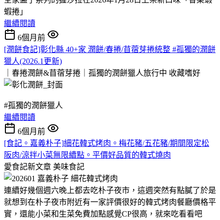
蝦捲」
繼續閱讀
6個月前
[潤餅食記]彰化縣 40+家 潤餅/春捲/苜蓿芽捲統整 #孤獨的潤餅
獵人(2026.1更新)
｜春捲潤餅&苜蓿芽捲｜孤獨的潤餅獵人旅行中
收藏嗜好
#孤獨的潤餅獵人
繼續閱讀
6個月前
[食記。嘉義朴子]細花韓式烤肉。梅花豬/五花豬/期間限定松
阪肉/涼拌小菜無限續點。平價好品質的韓式燒肉
愛食記新文章
美味食記
連續好幾個週六晚上都去吃朴子夜市，這週突然有點膩了於是
就想到在朴子夜市附近有一家評價很好的韓式烤肉餐廳價格平
實，還能小菜和生菜免費加點感覺CP很高，就來吃看看吧