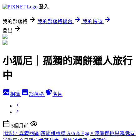
登入
我的部落格
我的部落格後台
我的帳號
登出
小狐尼｜孤獨的潤餅獵人旅行
中
相簿
部落格
名片
5個月前
[食記。嘉義西區]灰燼雞蛋糕 Ash & Egg。澳洲櫻桃果醬/起司