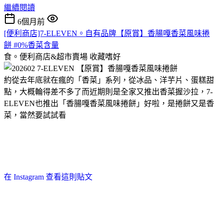
繼續閱讀
6個月前
[便利商店]7-ELEVEN。自有品牌【原賞】香腸嘎香菜風味捲
餅 #0%香菜含量
食。便利商店&超市賣場
收藏嗜好
約從去年底就在瘋的「香菜」系列，從冰品、洋芋片、蛋糕甜
點，大概輪得差不多了而近期則是全家又推出香菜握沙拉，7-
ELEVEN也推出「香腸嘎香菜風味捲餅」好啦，是捲餅又是香
菜，當然要試試看
在 Instagram 查看這則貼文