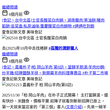
繼續閱讀
6個月前
[食記。台中北區]士官長酸菜白肉鍋。湖南臘肉/蔥油餅/豬肉
餡餅/韭菜盒/私房滷味/重慶酸菜白肉鍋物 #通通吃到飽
愛食記新文章
美味食記
去(2025)年10月中去找捲餅
#孤獨的潤餅獵人
繼續閱讀
6個月前
[食記。嘉義朴子]柏 岡山羊肉 第II訪。當歸羊筋湯/羊肉炒麵/
炒羊雜/招牌鹽酥羊排。新開幕羊肉料理專賣店 #朴子第二市場
愛食記新文章
美味食記
2025/11/30「柏 岡山羊肉」在朴子正式開幕！ 主打當歸湯，還
有快炒、米麵食，價格平實 前陣子就看到斬新招牌已掛上，
第一天就來當店家的「第三個」客人(
文章介紹
)，先來一碗羊