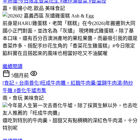
半熟蛋/今日限定香菜花生 #爆炸滿香菜 #香菜控
嘉。街邊小吃.飲品
美味食記
前身是HARU雞蛋糕，老闆「糕糕」在今(2026)年搬遷到大同
國小正門對面，並改名為「灰燼」 現烤韓式雞蛋糕，除了基
本口味，還有百分百澳洲產地的果粒果醬，而最吸引我的還是
香菜炸多、搭配手炒花生角的「香菜花生雞蛋糕」#今日限定
餡料實在且搭起來的風味也相當好吃又不油膩喔
繼續閱讀
5個月前
[食記。台南善化]旺成牛肉攤。紅麴牛肉羹/當歸牛肉湯/熱炒
牛雜 #善化牛墟市集
南。食玩
美味食記
今年是人生第一次去善化牛墟，除了採買生鮮以外，也去吃
友人推薦的「旺成牛肉攤」
還吃到特別的牛肉羹，甜甜又有點稠稠的深紅色牛肉湯，十分
特別呢