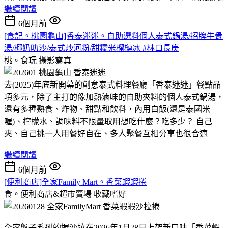
繼續閱讀
6個月前
[食記。桃園龜山]香泰迷迷。自助選料個人泰式鍋湯/招牌牛骨
湯/椰奶叻沙/泰式炒河粉/甜糯米榴槤冰 #林口長庚
桃。食玩
攝影寫真
去(2025)年底新開幕的創意泰式料理餐廳「香泰迷迷」餐點品
項多元，除了主打的像加熱滷味的自助夾料的個人泰式鍋湯，
還有多種熟食、炸物、甜點和飲料，內用白飯(還是泰國米
喔)、檸檬水、調味料不限量取用想吃什麼？吃多少？ 自己
夾、自己挑一人用餐好自在、多人聚餐互相分享也很合適
繼續閱讀
6個月前
[便利商店]全家Family Mart。香菜蝦蝦捲
食。便利商店&超市賣場
收藏嗜好
全家盤子系列的握沙拉在2026年1月28日上架新口味「香菜蝦