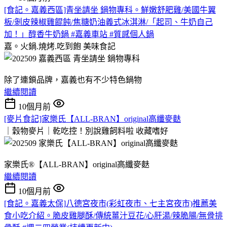
[食記。嘉義西區]青坐請坐 鍋物專科。鮮嫩舒肥雞/美國牛翼
板/剝皮辣椒雞餛飩/焦糖奶油義式冰淇淋/「起司、牛奶自己
加！」醇香牛奶鍋 #嘉義車站 #質感個人鍋
嘉。火鍋.燒烤.吃到飽
美味食記
除了連鎖品牌，嘉義也有不少特色鍋物
繼續閱讀
10個月前
[麥片食記]家樂氏【ALL-BRAN】original高纖麥麩
｜穀物麥片｜乾吃控！別說雞飼料啦
收藏嗜好
家樂氏®【ALL-BRAN】original高纖麥麩
繼續閱讀
10個月前
[食記。嘉義太保]八德宮夜市(彩虹夜市、七主宮夜市)推薦美
食小吃介紹。脆皮雞腿酥/傳統薑汁豆花/心肝湯/辣脆腸/無骨排