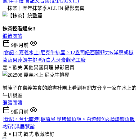
食/伴手禮 食記文合集(更新2025.11)
｜抹茶｜歷年抹茶季ALL IN
攝影寫真
抹茶控看過來!!
繼續閱讀
9個月前
[食記。嘉義水上]尼克牛排屋。12盎司紐西蘭菲力&洋蔥胡椒
醬蔬果莎朗牛排 #近白人牙膏觀光工廠
嘉。歐美.其他異國料理
攝影寫真
前陣子在嘉義美食的臉書社團上看到有網友分享一家在水上的
牛排餐廳
繼續閱讀
9個月前
[食記。台北南港]板前屋 炭烤鰻魚飯。白燒鰻魚&蒲燒鰻魚飯
#近南港展覽館
北。日式.韓式
收藏嗜好