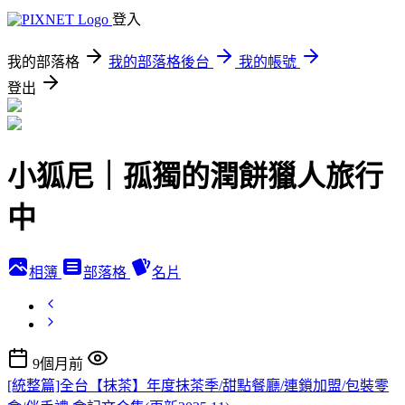
登入
我的部落格
我的部落格後台
我的帳號
登出
小狐尼｜孤獨的潤餅獵人旅行
中
相簿
部落格
名片
9個月前
[統整篇]全台【抹茶】年度抹茶季/甜點餐廳/連鎖加盟/包裝零