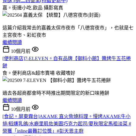
骨酥 #週二四營業(持續更新中)
嘉。街邊小吃.飲品
攝影寫真
這篇介紹我常去的嘉義太保市夜市「八德宮夜市」，也就是七
主宮夜市、彩虹夜市
繼續閱讀
10個月前
[便利商店]7-ELEVEN。自有品牌【御料小館】醬烤牛五花捲
餅
食。便利商店&超市賣場
收藏嗜好
過去各超商都會時不時推出期間限定的新口味捲餅
繼續閱讀
10個月前
[食記。屏東霧台]AKAME 直火柴燒料理。慢烤AKAME牛小
排/稻燻乳鴿/水鹿里肌佐美園巧克力起司/夏秋限定馬祖淡菜 #
榮獲「inline最難訂位獎」#彭天恩主廚