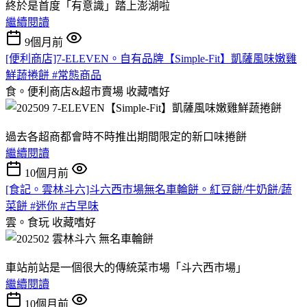
終於是首度「有意識」踏上澎湖啦
繼續閱讀
9個月前
[便利商店]7-ELEVEN。自有品牌【Simple-Fit】凱薩風味嫩雞
鮮蔬捲餅 #常態商品
食。便利商店&超市賣場
收藏嗜好
過去各超商都會時不時推出期間限定的新口味捲餅
繼續閱讀
10個月前
[食記。雲林斗六]斗六西市場無名車輪餅。紅豆餅/牛奶餅/蔬
菜餅 #迷你 #古早味
雲。食玩
收藏嗜好
車站前站是一個很大的傳統菜市場「斗六西市場」
繼續閱讀
10個月前