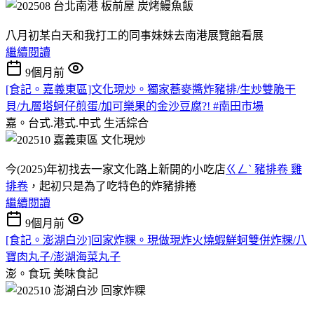
八月初某白天和我打工的同事妹妹去南港展覽館看展
繼續閱讀
9個月前
[食記。嘉義東區]文化現炒。獨家蕎麥醬炸豬排/生炒雙脆干
貝/九層塔蚵仔煎蛋/加可樂果的金沙豆腐?! #南田市場
嘉。台式.港式.中式
生活綜合
今(2025)年初找去一家文化路上新開的小吃店
ㄍㄥˋ 豬排卷 雞
排卷
，起初只是為了吃特色的炸豬排捲
繼續閱讀
9個月前
[食記。澎湖白沙]回家炸粿。現做現炸火燒蝦鮮蚵雙併炸粿/八
寶肉丸子/澎湖海菜丸子
澎。食玩
美味食記