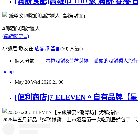
[潤餅食記]高雄市 110+家 潤餅/春捲/
#孤獨的潤餅獵人
(繼續閱讀...)
小狐尼 發表在
痞客邦
留言
(50)
人氣(
)
個人分類：
｜春捲潤餅&苜蓿芽捲｜孤獨的潤餅獵人旅
▲top
May
20
Wed
2026
21:00
[便利商店]7-ELEVEN。自有品牌
2026年五月新品「烤鴨捲餅」上市還是第一次吃到居然包了「吐司