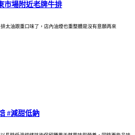
與東市場附近老牌牛排
牛排太油跟重口味了，店內油煙也重
整體是沒有意願再來
 #減甜低鈉