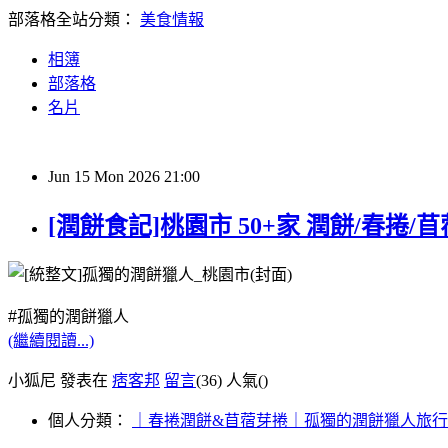
部落格全站分類：
美食情報
相簿
部落格
名片
Jun
15
Mon
2026
21:00
[潤餅食記]桃園市 50+家 潤餅/春捲/苜
#孤獨的潤餅獵人
(繼續閱讀...)
小狐尼 發表在
痞客邦
留言
(36)
人氣(
)
個人分類：
｜春捲潤餅&苜蓿芽捲｜孤獨的潤餅獵人旅