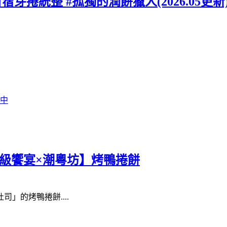
苜蓿芽捲統整 #孤獨的潤餅獵人(2026.05更新
行中
【星級饗宴×潮粵坊】烤鴨捲餅
」的烤鴨捲餅....