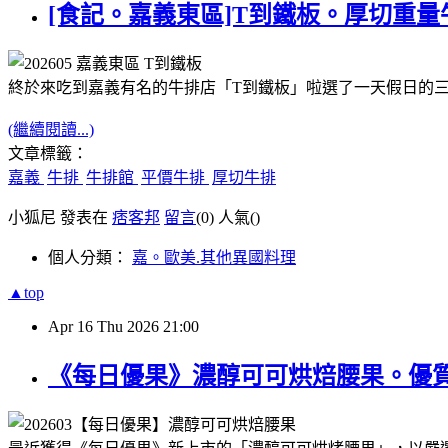
[食記。嘉義東區]T到鐵板。厚切重
終於來吃到嘉義有名的牛排店「T到鐵板」啦
選了一天假日的
(繼續閱讀...)
文章標籤：
嘉義
牛排
牛排館
平價牛排
厚切牛排
小狐尼 發表在
痞客邦
留言
(0)
人氣(
)
個人分類：
嘉。歐美.其他異國料理
▲top
Apr
16
Thu
2026
21:00
《每日優果》濃醇可可烘焙腰果。優質