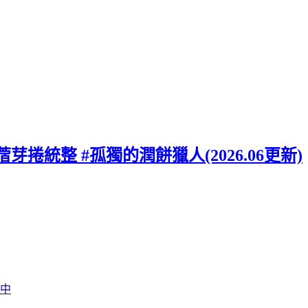
蓿芽捲統整 #孤獨的潤餅獵人(2026.06更新)
行中