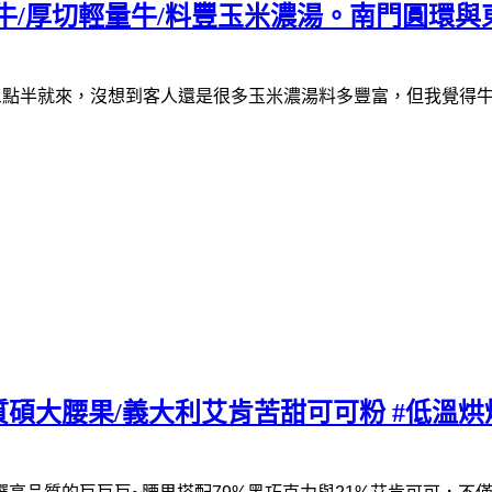
量牛/厚切輕量牛/料豐玉米濃湯。南門圓環
三點半就來，沒想到客人還是很多
玉米濃湯料多豐富，但我覺得
碩大腰果/義大利艾肯苦甜可可粉 #低溫烘焙