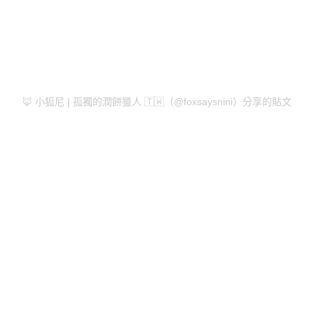
🦊 小狐尼 | 孤獨的潤餅獵人 🇹🇼（@foxsaysnini）分享的貼文