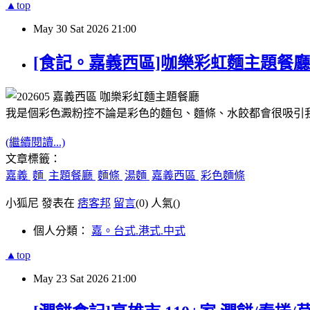
▲top
May
30
Sat
2026
21:00
[食記。嘉義西區]咖樂彩虹麵主題餐
我是個彩色澱粉控
不論是彩色的麵包、麵條、水餃都會很吸引
(繼續閱讀...)
文章標籤：
嘉義
麵
主題餐廳
麵條
湯麵
嘉義西區
彩色麵條
小狐尼 發表在
痞客邦
留言
(0)
人氣(
)
個人分類：
嘉。台式.港式.中式
▲top
May
23
Sat
2026
21:00