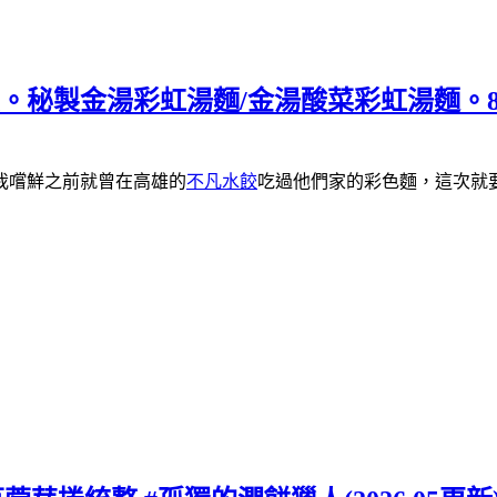
廳。秘製金湯彩虹湯麵/金湯酸菜彩虹湯麵。
我
嚐鮮
之前就曾在高雄的
不凡水餃
吃過他們家的彩色麵，這次就