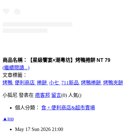
商品名稱：【星級饗宴×潮粵坊】烤鴨捲餅 NT 79
(繼續閱讀...)
文章標籤：
烤鴨
便利商店
捲餅
小七
711新品
烤鴨捲餅
烤鴨夾餅
小狐尼 發表在
痞客邦
留言
(0)
人氣(
)
個人分類：
食。便利商店&超市賣場
▲top
May
17
Sun
2026
21:00