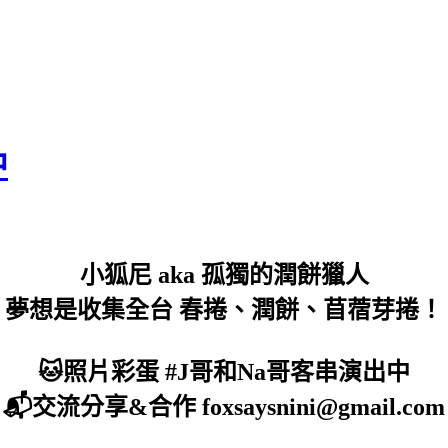
中
小狐尼 aka 孤獨的潤餅獵人
夢想是收集全台 春捲、潤餅、苜蓿芽捲！
🐱照片彩蛋 #J哥和Na哥客串演出中
📬交流分享&合作 foxsaysnini@gmail.com