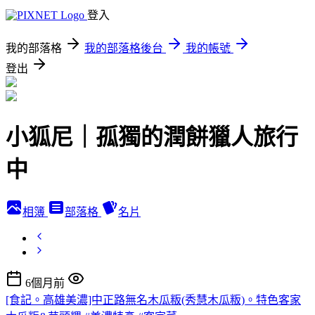
登入
我的部落格
我的部落格後台
我的帳號
登出
小狐尼｜孤獨的潤餅獵人旅行
中
相簿
部落格
名片
6個月前
[食記。高雄美濃]中正路無名木瓜粄(秀慧木瓜粄)。特色客家