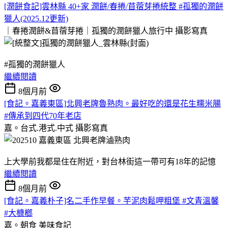
[潤餅食記]雲林縣 40+家 潤餅/春捲/苜蓿芽捲統整 #孤獨的潤餅
獵人(2025.12更新)
｜春捲潤餅&苜蓿芽捲｜孤獨的潤餅獵人旅行中
攝影寫真
#孤獨的潤餅獵人
繼續閱讀
8個月前
[食記。嘉義東區]北興老牌魯熟肉。最好吃的還是花生糯米腸
#傳承到四代70年老店
嘉。台式.港式.中式
攝影寫真
上大學前我都是住在附近，對台林街這一帶可有18年的記憶
繼續閱讀
8個月前
[食記。嘉義朴子]名二手作早餐。芋泥肉鬆呷粗堡 #文青溫馨
#大槺榔
嘉。朝食
美味食記