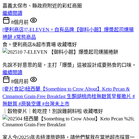
嘉義太保市、縣政府附近的彩虹商圈
繼續閱讀
8個月前
[便利商店]7-ELEVEN。自有品牌【御料小館】爆漿起司燻腸
捲餅 #常態商品
食。便利商店&超市賣場
收藏嗜好
先說不好意思的是，主打「爆漿」這被設計成要熱食的口味，
繼續閱讀
8個月前
[麥片食記]紐西蘭【Something to Crow About】Keto Pecan &
Cinnamon Grain-Free Breakfast 生酮胡桃肉桂無麩質早餐脆片 #
無麩質 #原裝空運 #台灣未上市
｜穀物麥片｜乾吃控！別說雞飼料啦
收藏嗜好
家人今(2025)年去紐澳旅遊時，請他們幫我在當地超市採買一