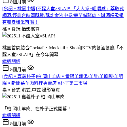
8個月前
[食記。桃園中壢]不醒人室×SLAP! 「大人系+咀嚼感」萃取式
調酒/經典台味鹽酥雞/酥炸金沙中卷/蒜苗鹹豬肉。啉酒唱歌擱
有養身雞湯可喝！
桃。食玩
攝影寫真
桃園首間結合Cocktail、Mocktail、Shot和KTV的餐酒餐廳「不
醒人室×SLAP!」在今年開幕
繼續閱讀
8個月前
[食記。嘉義朴子]柏 岡山羊肉。當歸羊雜湯/羊肚/羊筋膜/羊肥
腸。新開幕羊肉料理專賣店 #朴子第二市場
嘉。台式.港式.中式
攝影寫真
「柏 岡山羊肉」在朴子正式開幕！
繼續閱讀
8個月前