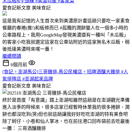
木瓜粄&芋頭粿 #美濃特產 #客家菜
愛食記新文章
美味食記
這是我有記憶的人生首次來到美濃原計畫這趟只要吃一家素食
餐廳的春捲(推!)和板條而已 #孤獨的潤餅獵人在一個多小時的
公車路程上，我用GoogleMap發現美濃還有一種叫「木瓜粄」
的客家小吃我就選定這家在公車站附近的這家無名木瓜粄，稍
後抵達美濃時來嚐一番！
繼續閱讀
6個月前
[食記。澎湖馬公]三哥雞排-馬公民權店。招牌酒釀大雞排 #人
氣排隊店 #澎湖起家品牌
愛食記新文章
美味食記
終於是首度「有意識」踏上澎湖啦雖然這趟是在澎湖觀光準備
進入淡季的時候來，很多店家已經暫時休業我的很多捲餅、潤
餅也都沒吃到(哭)但也就這趟讓我好好吃吃澎湖的特有美食吧
除了蚵仔、小卷和仙人掌冰，也在前往港口回布袋前去吃最後
一攤： 三哥酒釀雞排