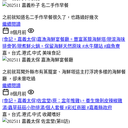
之前就知道名二手作早餐很久了，也路過好幾次
繼續閱讀
8個月前
[食記。嘉義太保]嘉漁海鮮宴餐廳。豐富蒸籠海鮮塔/現滾海味
排骨粥/現煮鮮火鍋。保留海鮮天然原味 #水牛驛站 #麻魚寮
嘉。台式.港式.中式
美味食記
之前就耳聞外縣市有蒸籠宴、海鮮塔這主打浮誇多樣的海鮮餐
廳 ，卻未曾吃過
繼續閱讀
8個月前
[食記。嘉義太保]佐盅堂(原：盅年惟雞)。養生燉剝皮辣椒雞
湯/蟲草菇菇小肋排湯/個人套餐 #彩虹商圈 #嘉義縣政府
嘉。台式.港式.中式
收藏嗜好