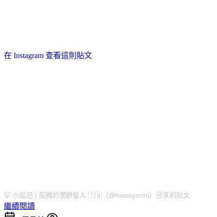
在 Instagram 查看這則貼文
🦊 小狐尼 | 孤獨的潤餅獵人 🇹🇼（@foxsaysnini）分享的貼文
繼續閱讀