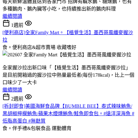
每天新鮮溫體直送到各家門市 招牌有鹹水鵝、糖燻鵝，也有
多種鵝肉、鵝內臟等小吃，也持續推出新的鵝肉料理
繼續閱讀
1週前
[便利商店]全家Family Mart。【植覺生活】墨西哥風纖麥握沙
拉
食。便利商店&超市賣場
收藏嗜好
全家握沙拉出新口味「【植覺生活】墨西哥風纖麥握沙拉」
是目前開箱過的握沙拉中熱量最低者(每份178kcal)，比上一個
口味少了一大卡
繼續閱讀
2週前
[拆封即食]美國海鮮食品牌【BUMBLE BEE】泰式辣味鮪魚/
黑胡椒檸檬鮪魚/蘋果木煙燻鮪魚/鮭魚即食包。#遠洋深海魚 #
低脂高蛋白 #無麩質
食。伴手禮&包裝食品
運動體育