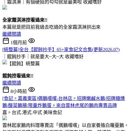
｜霜淇淋｜有個硬挺的勾勾就是最美啦
收藏嗜好
全家霜淇淋控看過來!!
本篇就是把目前我過去吃過的全家霜淇淋拱出來
繼續閱讀
1個月前
[統整篇]全台【餛飩抄手】65+家食記文合集(更新2026.07)
｜餛飩抄手｜就是要大~大~大
收藏嗜好
餛飩控看過來!!
繼續閱讀
8小時前
[食記。嘉義東區]偶鵝嚐嚐-台林店。招牌嫩鹹水鵝/招牌糖燻
鵝/酸菜鵝腸/限量炸鵝蛋。來自雲林虎尾的鵝肉專賣品牌
嘉。台式.港式.中式
美味食記
雲林起家鵝肉料理專賣店「偶鵝嚐嚐」以自家養殖白羅曼鵝，