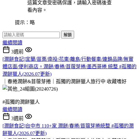
這篇文章受密碼保護，請輸入密碼後查
看內容。
提示：略
解鎖
繼續閱讀
3週前
[潤餅食記]宜蘭/苗栗/南投/花東/離島/行動餐車/連鎖品牌/無實
體店面/便利商店。潤餅/春捲/苜蓿芽捲/墨西哥捲 統整 #孤獨的
潤餅獵人(2026.07更新)
｜春捲潤餅&苜蓿芽捲｜孤獨的潤餅獵人旅行中
收藏嗜好
#孤獨的潤餅獵人
繼續閱讀
3週前
[潤餅食記]台中市 110+家 潤餅/春捲/苜蓿芽捲統整 #孤獨的潤
餅獵人(2026.07更新)