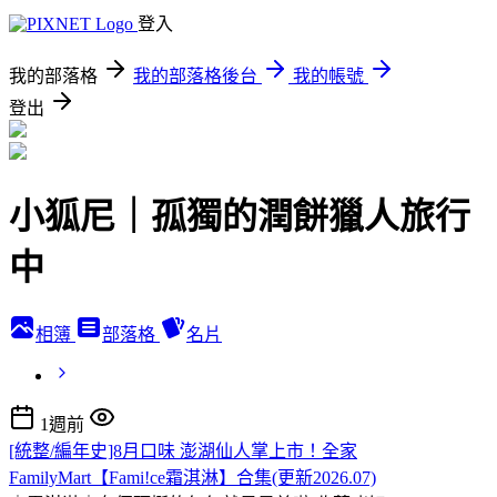
登入
我的部落格
我的部落格後台
我的帳號
登出
小狐尼｜孤獨的潤餅獵人旅行
中
相簿
部落格
名片
1週前
[統整/編年史]8月口味 澎湖仙人掌上市！全家
FamilyMart【Fami!ce霜淇淋】合集(更新2026.07)