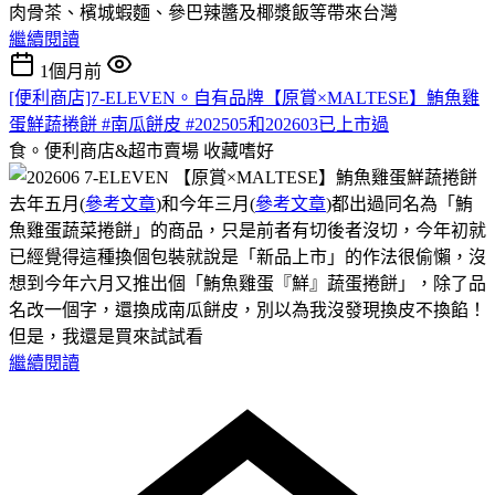
肉骨茶、檳城蝦麵、參巴辣醬及椰漿飯等帶來台灣
繼續閱讀
1個月前
[便利商店]7-ELEVEN。自有品牌【原賞×MALTESE】鮪魚雞
蛋鮮蔬捲餅 #南瓜餅皮 #202505和202603已上市過
食。便利商店&超市賣場
收藏嗜好
去年五月(
參考文章
)和今年三月(
參考文章
)都出過同名為「鮪
魚雞蛋蔬菜捲餅」的商品，只是前者有切後者沒切，今年初就
已經覺得這種換個包裝就說是「新品上市」的作法很偷懶，沒
想到今年六月又推出個「鮪魚雞蛋『鮮』蔬蛋捲餅」，除了品
名改一個字，還換成南瓜餅皮，別以為我沒發現換皮不換餡！
但是，我還是買來試試看
繼續閱讀