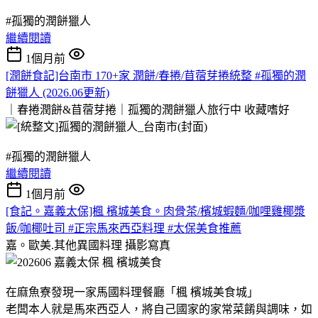
#孤獨的潤餅獵人
繼續閱讀
1個月前
[潤餅食記]台南市 170+家 潤餅/春捲/苜蓿芽捲統整 #孤獨的潤
餅獵人 (2026.06更新)
｜春捲潤餅&苜蓿芽捲｜孤獨的潤餅獵人旅行中
收藏嗜好
#孤獨的潤餅獵人
繼續閱讀
1個月前
[食記。嘉義太保]楓 檳城美食。肉骨茶/檳城蝦麵/咖哩雞椰漿
飯/咖椰吐司 #正宗馬來西亞料理 #太保美食推薦
嘉。歐美.其他異國料理
攝影寫真
在麻魚寮發現一家馬國料理餐廳「楓 檳城美食城」
老闆本人就是馬來西亞人，將自己國家的家常菜餚與調味，如