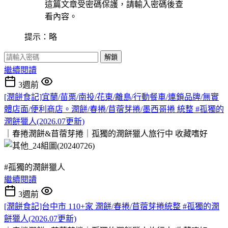
這篇文章受密碼保護，請輸入密碼後查
看內容。
提示：略
解鎖
繼續閱讀
3週前
[潤餅食記]宜蘭/苗栗/南投/花東/離島/行動餐車/連鎖品牌/無實
體店面/便利商店。潤餅/春捲/苜蓿芽捲/墨西哥捲 統整 #孤獨的
潤餅獵人(2026.07更新)
｜春捲潤餅&苜蓿芽捲｜孤獨的潤餅獵人旅行中
收藏嗜好
#孤獨的潤餅獵人
繼續閱讀
3週前
[潤餅食記]台中市 110+家 潤餅/春捲/苜蓿芽捲統整 #孤獨的潤
餅獵人(2026.07更新)