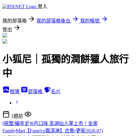
登入
我的部落格
我的部落格後台
我的帳號
登出
小狐尼｜孤獨的潤餅獵人旅行
中
相簿
部落格
名片
1週前
[統整/編年史]8月口味 澎湖仙人掌上市！全家
FamilyMart【Fami!ce霜淇淋】合集(更新2026.07)