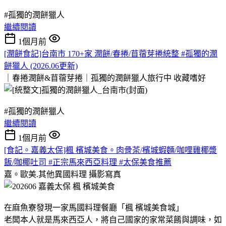
#孤獨的潤餅獵人
繼續閱讀
1個月前
[潤餅食記]台南市 170+家 潤餅/春捲/苜蓿芽捲統整 #孤獨的潤
餅獵人 (2026.06更新)
｜春捲潤餅&苜蓿芽捲｜孤獨的潤餅獵人旅行中
收藏嗜好
#孤獨的潤餅獵人
繼續閱讀
1個月前
[食記。嘉義太保]楓 檳城美食。肉骨茶/檳城蝦麵/咖哩雞椰漿
飯/咖椰吐司 #正宗馬來西亞料理 #太保美食推薦
嘉。歐美.其他異國料理
攝影寫真
在麻魚寮發現一家馬國料理餐廳「楓 檳城美食城」
老闆本人就是馬來西亞人，將自己國家的家常菜餚與調味，如