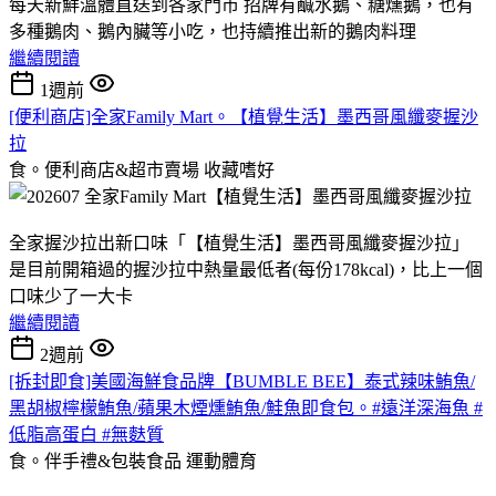
每天新鮮溫體直送到各家門市 招牌有鹹水鵝、糖燻鵝，也有
多種鵝肉、鵝內臟等小吃，也持續推出新的鵝肉料理
繼續閱讀
1週前
[便利商店]全家Family Mart。【植覺生活】墨西哥風纖麥握沙
拉
食。便利商店&超市賣場
收藏嗜好
全家握沙拉出新口味「【植覺生活】墨西哥風纖麥握沙拉」
是目前開箱過的握沙拉中熱量最低者(每份178kcal)，比上一個
口味少了一大卡
繼續閱讀
2週前
[拆封即食]美國海鮮食品牌【BUMBLE BEE】泰式辣味鮪魚/
黑胡椒檸檬鮪魚/蘋果木煙燻鮪魚/鮭魚即食包。#遠洋深海魚 #
低脂高蛋白 #無麩質
食。伴手禮&包裝食品
運動體育