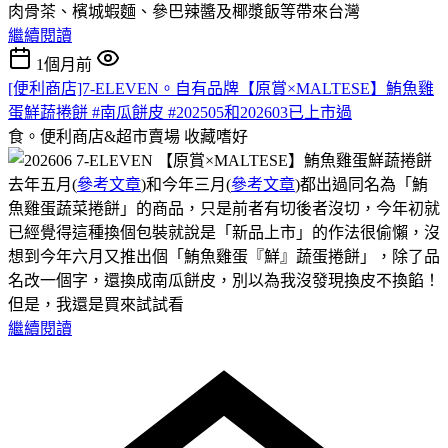
肉骨茶、檳城蝦麵、參巴辣醬及椰漿飯等帶來台灣
繼續閱讀
1個月前
[便利商店]7-ELEVEN。自有品牌【原賞×MALTESE】鮪魚雞
蛋鮮蔬捲餅 #南瓜餅皮 #202505和202603已上市過
食。便利商店&超市賣場
收藏嗜好
去年五月(
參考文章
)和今年三月(
參考文章
)都出過同名為「鮪
魚雞蛋蔬菜捲餅」的商品，只是前者有切後者沒切，今年初就
已經覺得這種換個包裝就說是「新品上市」的作法很偷懶，沒
想到今年六月又推出個「鮪魚雞蛋『鮮』蔬蛋捲餅」，除了品
名改一個字，還換成南瓜餅皮，別以為我沒發現換皮不換餡！
但是，我還是買來試試看
繼續閱讀