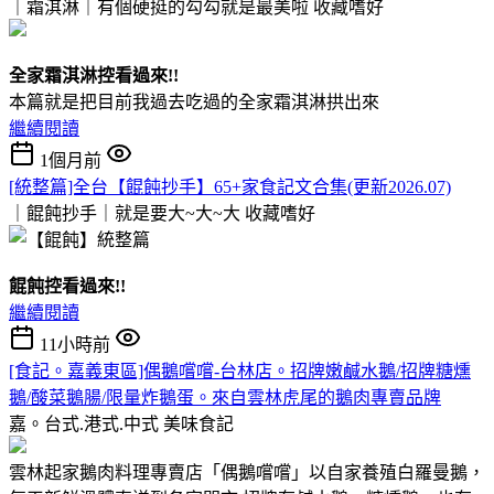
｜霜淇淋｜有個硬挺的勾勾就是最美啦
收藏嗜好
全家霜淇淋控看過來!!
本篇就是把目前我過去吃過的全家霜淇淋拱出來
繼續閱讀
1個月前
[統整篇]全台【餛飩抄手】65+家食記文合集(更新2026.07)
｜餛飩抄手｜就是要大~大~大
收藏嗜好
餛飩控看過來!!
繼續閱讀
11小時前
[食記。嘉義東區]偶鵝嚐嚐-台林店。招牌嫩鹹水鵝/招牌糖燻
鵝/酸菜鵝腸/限量炸鵝蛋。來自雲林虎尾的鵝肉專賣品牌
嘉。台式.港式.中式
美味食記
雲林起家鵝肉料理專賣店「偶鵝嚐嚐」以自家養殖白羅曼鵝，