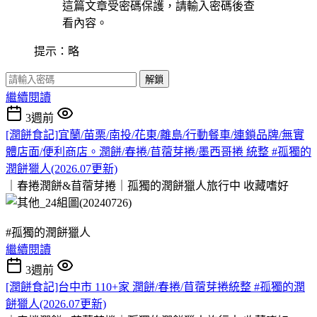
這篇文章受密碼保護，請輸入密碼後查
看內容。
提示：略
解鎖
繼續閱讀
3週前
[潤餅食記]宜蘭/苗栗/南投/花東/離島/行動餐車/連鎖品牌/無實
體店面/便利商店。潤餅/春捲/苜蓿芽捲/墨西哥捲 統整 #孤獨的
潤餅獵人(2026.07更新)
｜春捲潤餅&苜蓿芽捲｜孤獨的潤餅獵人旅行中
收藏嗜好
#孤獨的潤餅獵人
繼續閱讀
3週前
[潤餅食記]台中市 110+家 潤餅/春捲/苜蓿芽捲統整 #孤獨的潤
餅獵人(2026.07更新)