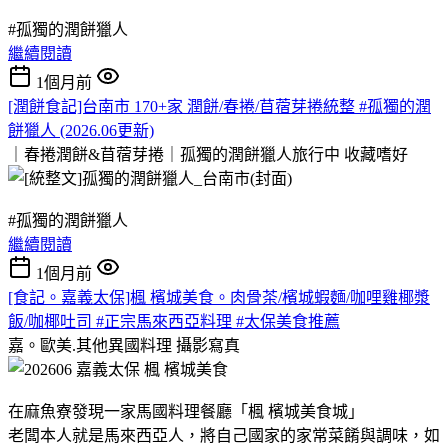
#孤獨的潤餅獵人
繼續閱讀
1個月前
[潤餅食記]台南市 170+家 潤餅/春捲/苜蓿芽捲統整 #孤獨的潤
餅獵人 (2026.06更新)
｜春捲潤餅&苜蓿芽捲｜孤獨的潤餅獵人旅行中
收藏嗜好
#孤獨的潤餅獵人
繼續閱讀
1個月前
[食記。嘉義太保]楓 檳城美食。肉骨茶/檳城蝦麵/咖哩雞椰漿
飯/咖椰吐司 #正宗馬來西亞料理 #太保美食推薦
嘉。歐美.其他異國料理
攝影寫真
在麻魚寮發現一家馬國料理餐廳「楓 檳城美食城」
老闆本人就是馬來西亞人，將自己國家的家常菜餚與調味，如