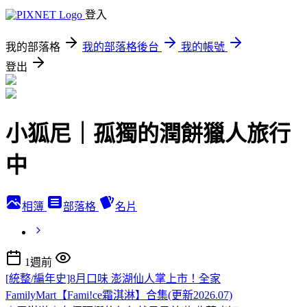
登入
我的部落格
我的部落格後台
我的帳號
登出
小狐尼｜孤獨的潤餅獵人旅行
中
相簿
部落格
名片
1週前
[統整/編年史]8月口味 澎湖仙人掌上市！全家
FamilyMart【Fami!ce霜淇淋】合集(更新2026.07)