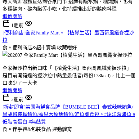
每天新鮮溫體直送到各家門市 招牌有鹹水鵝、糖燻鵝，也有
多種鵝肉、鵝內臟等小吃，也持續推出新的鵝肉料理
繼續閱讀
1週前
[便利商店]全家Family Mart。【植覺生活】墨西哥風纖麥握沙
拉
食。便利商店&超市賣場
收藏嗜好
全家握沙拉出新口味「【植覺生活】墨西哥風纖麥握沙拉」
是目前開箱過的握沙拉中熱量最低者(每份178kcal)，比上一個
口味少了一大卡
繼續閱讀
2週前
[拆封即食]美國海鮮食品牌【BUMBLE BEE】泰式辣味鮪魚/
黑胡椒檸檬鮪魚/蘋果木煙燻鮪魚/鮭魚即食包。#遠洋深海魚 #
低脂高蛋白 #無麩質
食。伴手禮&包裝食品
運動體育