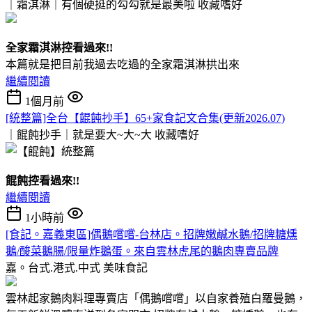
｜霜淇淋｜有個硬挺的勾勾就是最美啦
收藏嗜好
全家霜淇淋控看過來!!
本篇就是把目前我過去吃過的全家霜淇淋拱出來
繼續閱讀
1個月前
[統整篇]全台【餛飩抄手】65+家食記文合集(更新2026.07)
｜餛飩抄手｜就是要大~大~大
收藏嗜好
餛飩控看過來!!
繼續閱讀
1小時前
[食記。嘉義東區]偶鵝嚐嚐-台林店。招牌嫩鹹水鵝/招牌糖燻
鵝/酸菜鵝腸/限量炸鵝蛋。來自雲林虎尾的鵝肉專賣品牌
嘉。台式.港式.中式
美味食記
雲林起家鵝肉料理專賣店「偶鵝嚐嚐」以自家養殖白羅曼鵝，