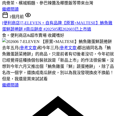
肉骨茶、檳城蝦麵、參巴辣醬及椰漿飯等帶來台灣
繼續閱讀
1個月前
[便利商店]7-ELEVEN。自有品牌【原賞×MALTESE】鮪魚雞
蛋鮮蔬捲餅 #南瓜餅皮 #202505和202603已上市過
食。便利商店&超市賣場
收藏嗜好
去年五月(
參考文章
)和今年三月(
參考文章
)都出過同名為「鮪
魚雞蛋蔬菜捲餅」的商品，只是前者有切後者沒切，今年初就
已經覺得這種換個包裝就說是「新品上市」的作法很偷懶，沒
想到今年六月又推出個「鮪魚雞蛋『鮮』蔬蛋捲餅」，除了品
名改一個字，還換成南瓜餅皮，別以為我沒發現換皮不換餡！
但是，我還是買來試試看
繼續閱讀