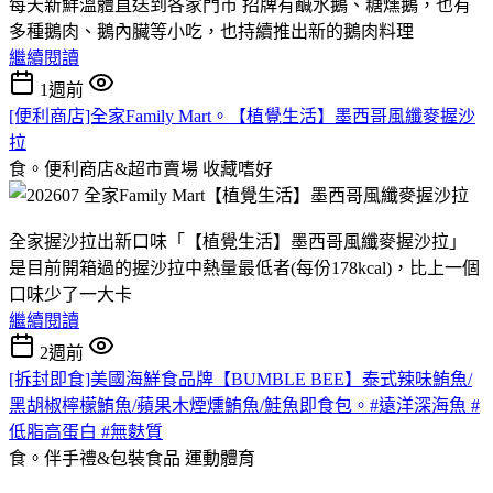
每天新鮮溫體直送到各家門市 招牌有鹹水鵝、糖燻鵝，也有
多種鵝肉、鵝內臟等小吃，也持續推出新的鵝肉料理
繼續閱讀
1週前
[便利商店]全家Family Mart。【植覺生活】墨西哥風纖麥握沙
拉
食。便利商店&超市賣場
收藏嗜好
全家握沙拉出新口味「【植覺生活】墨西哥風纖麥握沙拉」
是目前開箱過的握沙拉中熱量最低者(每份178kcal)，比上一個
口味少了一大卡
繼續閱讀
2週前
[拆封即食]美國海鮮食品牌【BUMBLE BEE】泰式辣味鮪魚/
黑胡椒檸檬鮪魚/蘋果木煙燻鮪魚/鮭魚即食包。#遠洋深海魚 #
低脂高蛋白 #無麩質
食。伴手禮&包裝食品
運動體育