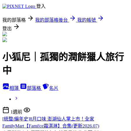
登入
我的部落格
我的部落格後台
我的帳號
登出
小狐尼｜孤獨的潤餅獵人旅行
中
相簿
部落格
名片
1週前
[統整/編年史]8月口味 澎湖仙人掌上市！全家
FamilyMart【Fami!ce霜淇淋】合集(更新2026.07)