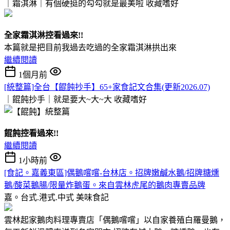
｜霜淇淋｜有個硬挺的勾勾就是最美啦
收藏嗜好
全家霜淇淋控看過來!!
本篇就是把目前我過去吃過的全家霜淇淋拱出來
繼續閱讀
1個月前
[統整篇]全台【餛飩抄手】65+家食記文合集(更新2026.07)
｜餛飩抄手｜就是要大~大~大
收藏嗜好
餛飩控看過來!!
繼續閱讀
1小時前
[食記。嘉義東區]偶鵝嚐嚐-台林店。招牌嫩鹹水鵝/招牌糖燻
鵝/酸菜鵝腸/限量炸鵝蛋。來自雲林虎尾的鵝肉專賣品牌
嘉。台式.港式.中式
美味食記
雲林起家鵝肉料理專賣店「偶鵝嚐嚐」以自家養殖白羅曼鵝，