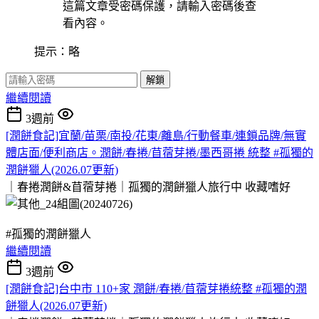
這篇文章受密碼保護，請輸入密碼後查
看內容。
提示：略
解鎖
繼續閱讀
3週前
[潤餅食記]宜蘭/苗栗/南投/花東/離島/行動餐車/連鎖品牌/無實
體店面/便利商店。潤餅/春捲/苜蓿芽捲/墨西哥捲 統整 #孤獨的
潤餅獵人(2026.07更新)
｜春捲潤餅&苜蓿芽捲｜孤獨的潤餅獵人旅行中
收藏嗜好
#孤獨的潤餅獵人
繼續閱讀
3週前
[潤餅食記]台中市 110+家 潤餅/春捲/苜蓿芽捲統整 #孤獨的潤
餅獵人(2026.07更新)