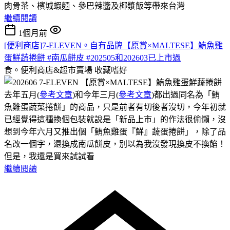
肉骨茶、檳城蝦麵、參巴辣醬及椰漿飯等帶來台灣
繼續閱讀
1個月前
[便利商店]7-ELEVEN。自有品牌【原賞×MALTESE】鮪魚雞
蛋鮮蔬捲餅 #南瓜餅皮 #202505和202603已上市過
食。便利商店&超市賣場
收藏嗜好
去年五月(
參考文章
)和今年三月(
參考文章
)都出過同名為「鮪
魚雞蛋蔬菜捲餅」的商品，只是前者有切後者沒切，今年初就
已經覺得這種換個包裝就說是「新品上市」的作法很偷懶，沒
想到今年六月又推出個「鮪魚雞蛋『鮮』蔬蛋捲餅」，除了品
名改一個字，還換成南瓜餅皮，別以為我沒發現換皮不換餡！
但是，我還是買來試試看
繼續閱讀