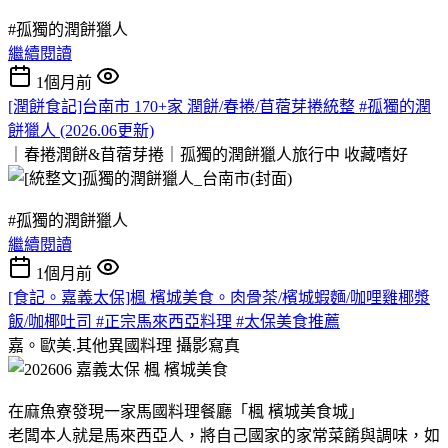
#孤獨的潤餅獵人
繼續閱讀
1個月前
[潤餅食記]台南市 170+家 潤餅/春捲/苜蓿芽捲統整 #孤獨的潤
餅獵人 (2026.06更新)
｜春捲潤餅&苜蓿芽捲｜孤獨的潤餅獵人旅行中
收藏嗜好
#孤獨的潤餅獵人
繼續閱讀
1個月前
[食記。嘉義太保]楓 檳城美食。肉骨茶/檳城蝦麵/咖哩雞椰漿
飯/咖椰吐司 #正宗馬來西亞料理 #太保美食推薦
嘉。歐美.其他異國料理
攝影寫真
在麻魚寮發現一家馬國料理餐廳「楓 檳城美食城」
老闆本人就是馬來西亞人，將自己國家的家常菜餚與調味，如