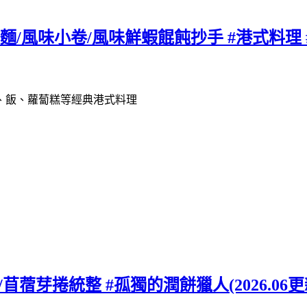
麵/風味小卷/風味鮮蝦餛飩抄手 #港式料理 
、飯、蘿蔔糕等經典港式料理
/苜蓿芽捲統整 #孤獨的潤餅獵人(2026.06更