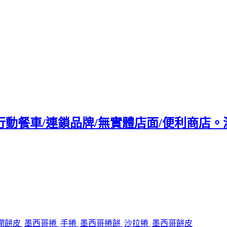
/行動餐車/連鎖品牌/無實體店面/便利商店。
潤餅皮
墨西哥捲
手捲
墨西哥捲餅
沙拉捲
墨西哥餅皮