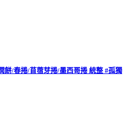
潤餅/春捲/苜蓿芽捲/墨西哥捲 統整 #孤獨