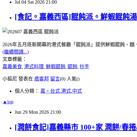
Jul
04
Sat
2026
21:00
[食記。嘉義西區]餛飩派。鮮蝦餛飩湯
2026年五月底新開幕的港式餐廳「餛飩派」
提供鮮蝦餛飩、麵
(繼續閱讀...)
文章標籤：
嘉義美食
港式料理
鮮蝦餛飩
餛飩
抄手
小狐尼 發表在
痞客邦
留言
(0)
人氣(
)
個人分類：
嘉。台式.港式.中式
▲top
Jun
29
Mon
2026
21:00
[潤餅食記]嘉義縣市 100+家 潤餅/春捲