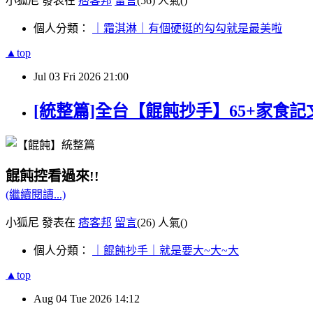
小狐尼 發表在
痞客邦
留言
(56)
人氣(
)
個人分類：
｜霜淇淋｜有個硬挺的勾勾就是最美啦
▲top
Jul
03
Fri
2026
21:00
[統整篇]全台【餛飩抄手】65+家食記文合
餛飩控看過來!!
(繼續閱讀...)
小狐尼 發表在
痞客邦
留言
(26)
人氣(
)
個人分類：
｜餛飩抄手｜就是要大~大~大
▲top
Aug
04
Tue
2026
14:12