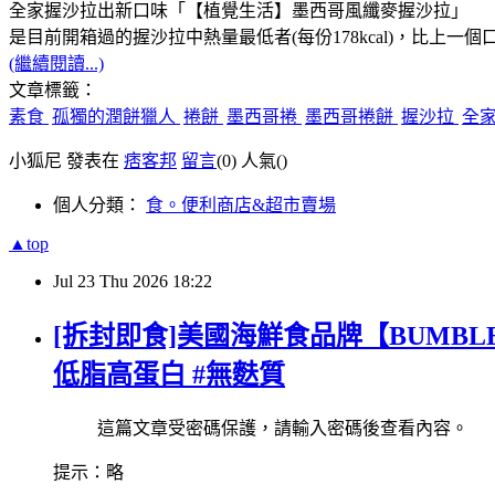
全家握沙拉出新口味「【植覺生活】墨西哥風纖麥握沙拉」
是目前開箱過的握沙拉中熱量最低者(每份178kcal)，比上一
(繼續閱讀...)
文章標籤：
素食
孤獨的潤餅獵人
捲餅
墨西哥捲
墨西哥捲餅
握沙拉
全
小狐尼 發表在
痞客邦
留言
(0)
人氣(
)
個人分類：
食。便利商店&超市賣場
▲top
Jul
23
Thu
2026
18:22
[拆封即食]美國海鮮食品牌【BUMBL
低脂高蛋白 #無麩質
這篇文章受密碼保護，請輸入密碼後查看內容。
提示：略