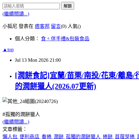
解鎖
(繼續閱讀...)
小狐尼 發表在
痞客邦
留言
(0)
人氣(
)
個人分類：
食。伴手禮&包裝食品
▲top
Jul
13
Mon
2026
21:00
[潤餅食記]宜蘭/苗栗/南投/花東/離島
的潤餅獵人(2026.07更新)
#孤獨的潤餅獵人
(繼續閱讀...)
文章標籤：
懶人包
便利商店
春捲
潤餅
孤獨的潤餅獵人
捲餅
苜蓿芽捲