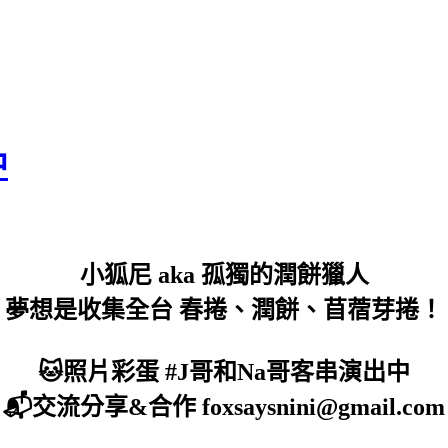
中
小狐尼 aka 孤獨的潤餅獵人
夢想是收集全台 春捲、潤餅、苜蓿芽捲！
🐱照片彩蛋 #J哥和Na哥客串演出中
📬交流分享&合作 foxsaysnini@gmail.com