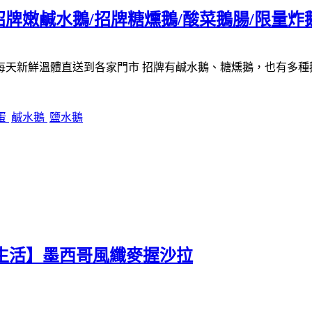
招牌嫩鹹水鵝/招牌糖燻鵝/酸菜鵝腸/限量
每天新鮮溫體直送到各家門市
招牌有鹹水鵝、糖燻鵝，也有多種
蛋
鹹水鵝
鹽水鵝
【植覺生活】墨西哥風纖麥握沙拉