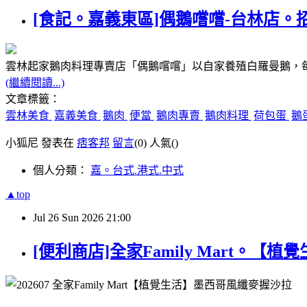
[食記。嘉義東區]偶鵝嚐嚐-台林店。
雲林起家鵝肉料理專賣店「偶鵝嚐嚐」
以自家養殖白羅曼鵝，
(繼續閱讀...)
文章標籤：
雲林美食
嘉義美食
鵝肉
便當
鵝肉專賣
鵝肉料理
荷包蛋
鵝
小狐尼 發表在
痞客邦
留言
(0)
人氣(
)
個人分類：
嘉。台式.港式.中式
▲top
Jul
26
Sun
2026
21:00
[便利商店]全家Family Mart。