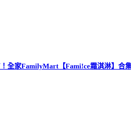
FamilyMart【Fami!ce霜淇淋】合集(更