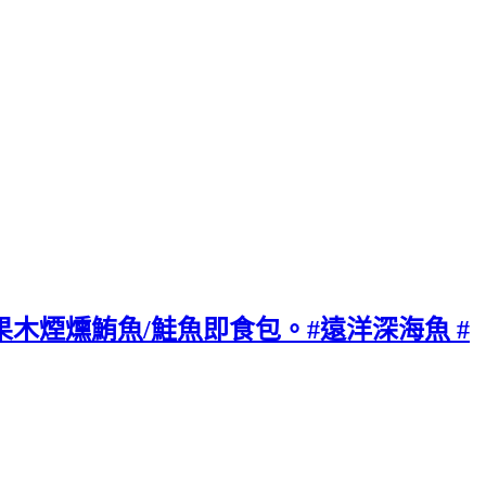
果木煙燻鮪魚/鮭魚即食包。#遠洋深海魚 #