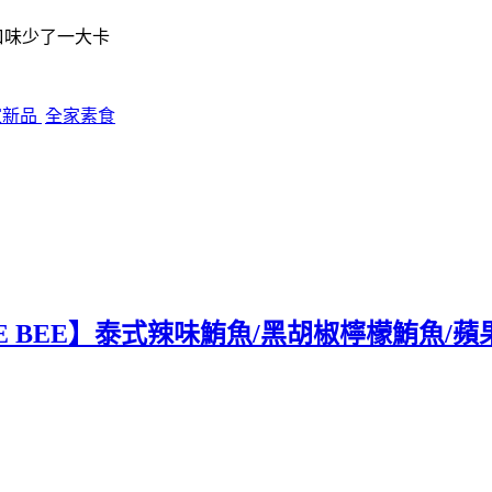
個口味少了一大卡
家新品
全家素食
E BEE】泰式辣味鮪魚/黑胡椒檸檬鮪魚/蘋