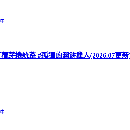
行中
苜蓿芽捲統整 #孤獨的潤餅獵人(2026.07更新
行中