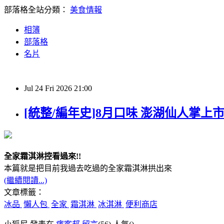
部落格全站分類：
美食情報
相簿
部落格
名片
Jul
24
Fri
2026
21:00
[統整/編年史]8月口味 澎湖仙人掌上市！全家
全家霜淇淋控看過來!!
本篇就是把目前我過去吃過的全家霜淇淋拱出來
(繼續閱讀...)
文章標籤：
冰品
懶人包
全家
霜淇淋
冰淇淋
便利商店