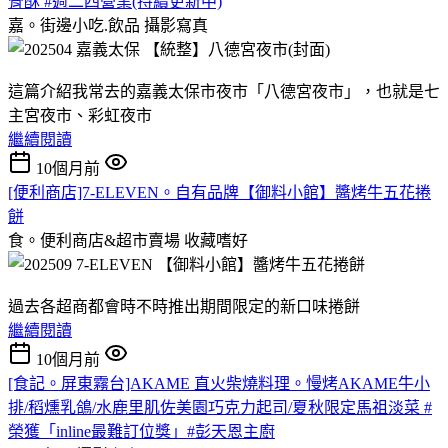
骨酥 #週二四營業(持續更新中)
嘉。街邊小吃.飲品
攝影寫真
這篇介紹我常去的嘉義太保市夜市「八德宮夜市」，也就是七
主宮夜市、彩虹夜市
繼續閱讀
10個月前
[便利商店]7-ELEVEN。自有品牌【御料小館】醬烤牛五花捲
餅
食。便利商店&超市賣場
收藏嗜好
過去各超商都會時不時推出期間限定的新口味捲餅
繼續閱讀
10個月前
[食記。屏東霧台]AKAME 直火柴燒料理。慢烤AKAME牛小
排/稻燻乳鴿/水鹿里肌佐美園巧克力起司/夏秋限定馬祖淡菜 #
榮獲「inline最難訂位獎」#彭天恩主廚