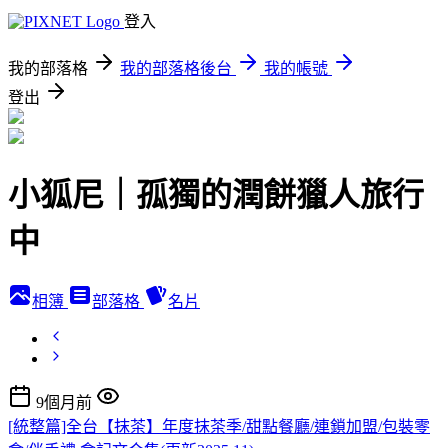
登入
我的部落格
我的部落格後台
我的帳號
登出
小狐尼｜孤獨的潤餅獵人旅行
中
相簿
部落格
名片
9個月前
[統整篇]全台【抹茶】年度抹茶季/甜點餐廳/連鎖加盟/包裝零