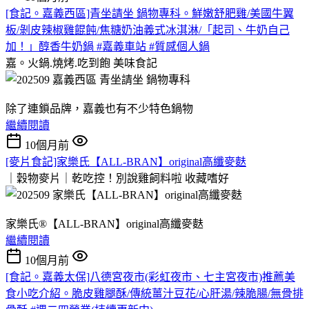
[食記。嘉義西區]青坐請坐 鍋物專科。鮮嫩舒肥雞/美國牛翼
板/剝皮辣椒雞餛飩/焦糖奶油義式冰淇淋/「起司、牛奶自己
加！」醇香牛奶鍋 #嘉義車站 #質感個人鍋
嘉。火鍋.燒烤.吃到飽
美味食記
除了連鎖品牌，嘉義也有不少特色鍋物
繼續閱讀
10個月前
[麥片食記]家樂氏【ALL-BRAN】original高纖麥麩
｜穀物麥片｜乾吃控！別說雞飼料啦
收藏嗜好
家樂氏®【ALL-BRAN】original高纖麥麩
繼續閱讀
10個月前
[食記。嘉義太保]八德宮夜市(彩虹夜市、七主宮夜市)推薦美
食小吃介紹。脆皮雞腿酥/傳統薑汁豆花/心肝湯/辣脆腸/無骨排