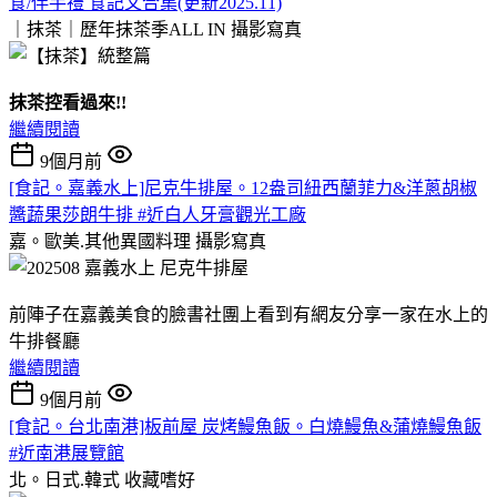
食/伴手禮 食記文合集(更新2025.11)
｜抹茶｜歷年抹茶季ALL IN
攝影寫真
抹茶控看過來!!
繼續閱讀
9個月前
[食記。嘉義水上]尼克牛排屋。12盎司紐西蘭菲力&洋蔥胡椒
醬蔬果莎朗牛排 #近白人牙膏觀光工廠
嘉。歐美.其他異國料理
攝影寫真
前陣子在嘉義美食的臉書社團上看到有網友分享一家在水上的
牛排餐廳
繼續閱讀
9個月前
[食記。台北南港]板前屋 炭烤鰻魚飯。白燒鰻魚&蒲燒鰻魚飯
#近南港展覽館
北。日式.韓式
收藏嗜好