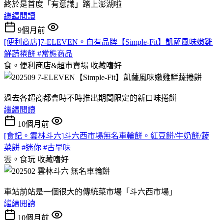
終於是首度「有意識」踏上澎湖啦
繼續閱讀
9個月前
[便利商店]7-ELEVEN。自有品牌【Simple-Fit】凱薩風味嫩雞
鮮蔬捲餅 #常態商品
食。便利商店&超市賣場
收藏嗜好
過去各超商都會時不時推出期間限定的新口味捲餅
繼續閱讀
10個月前
[食記。雲林斗六]斗六西市場無名車輪餅。紅豆餅/牛奶餅/蔬
菜餅 #迷你 #古早味
雲。食玩
收藏嗜好
車站前站是一個很大的傳統菜市場「斗六西市場」
繼續閱讀
10個月前