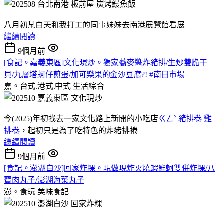
八月初某白天和我打工的同事妹妹去南港展覽館看展
繼續閱讀
9個月前
[食記。嘉義東區]文化現炒。獨家蕎麥醬炸豬排/生炒雙脆干
貝/九層塔蚵仔煎蛋/加可樂果的金沙豆腐?! #南田市場
嘉。台式.港式.中式
生活綜合
今(2025)年初找去一家文化路上新開的小吃店
ㄍㄥˋ 豬排卷 雞
排卷
，起初只是為了吃特色的炸豬排捲
繼續閱讀
9個月前
[食記。澎湖白沙]回家炸粿。現做現炸火燒蝦鮮蚵雙併炸粿/八
寶肉丸子/澎湖海菜丸子
澎。食玩
美味食記