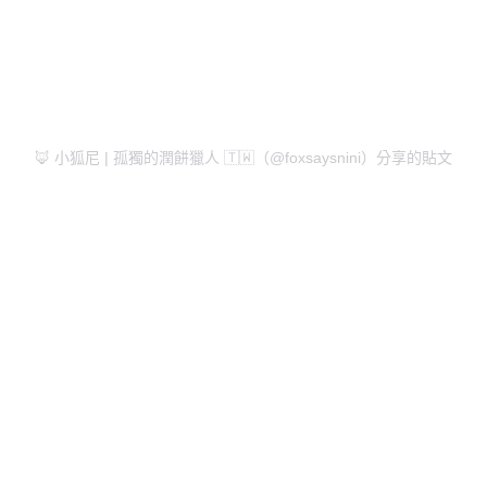
🦊 小狐尼 | 孤獨的潤餅獵人 🇹🇼（@foxsaysnini）分享的貼文