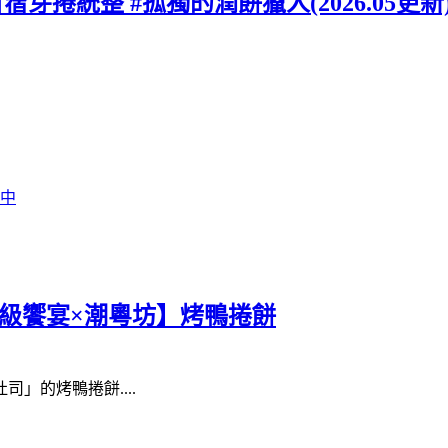
苜蓿芽捲統整 #孤獨的潤餅獵人(2026.05更新
行中
【星級饗宴×潮粵坊】烤鴨捲餅
」的烤鴨捲餅....