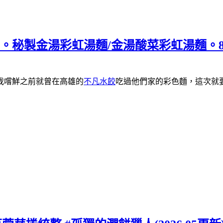
廳。秘製金湯彩虹湯麵/金湯酸菜彩虹湯麵。
我
嚐鮮
之前就曾在高雄的
不凡水餃
吃過他們家的彩色麵，這次就