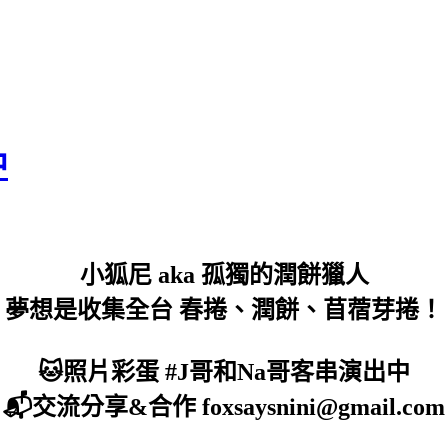
中
小狐尼 aka 孤獨的潤餅獵人
夢想是收集全台 春捲、潤餅、苜蓿芽捲！
🐱照片彩蛋 #J哥和Na哥客串演出中
📬交流分享&合作 foxsaysnini@gmail.com