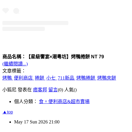
商品名稱：【星級饗宴×潮粵坊】烤鴨捲餅 NT 79
(繼續閱讀...)
文章標籤：
烤鴨
便利商店
捲餅
小七
711新品
烤鴨捲餅
烤鴨夾餅
小狐尼 發表在
痞客邦
留言
(0)
人氣(
)
個人分類：
食。便利商店&超市賣場
▲top
May
17
Sun
2026
21:00