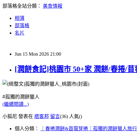
部落格全站分類：
美食情報
相簿
部落格
名片
Jun
15
Mon
2026
21:00
[潤餅食記]桃園市 50+家 潤餅/春捲/苜
#孤獨的潤餅獵人
(繼續閱讀...)
小狐尼 發表在
痞客邦
留言
(36)
人氣(
)
個人分類：
｜春捲潤餅&苜蓿芽捲｜孤獨的潤餅獵人旅