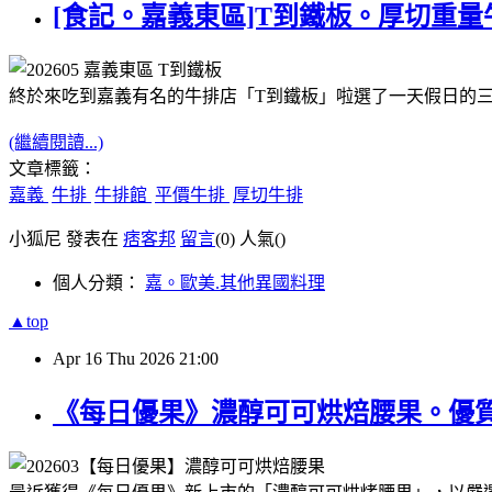
[食記。嘉義東區]T到鐵板。厚切重
終於來吃到嘉義有名的牛排店「T到鐵板」啦
選了一天假日的
(繼續閱讀...)
文章標籤：
嘉義
牛排
牛排館
平價牛排
厚切牛排
小狐尼 發表在
痞客邦
留言
(0)
人氣(
)
個人分類：
嘉。歐美.其他異國料理
▲top
Apr
16
Thu
2026
21:00
《每日優果》濃醇可可烘焙腰果。優質