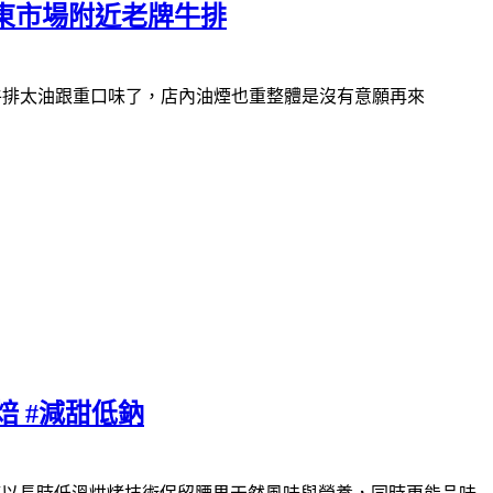
與東市場附近老牌牛排
牛排太油跟重口味了，店內油煙也重
整體是沒有意願再來
 #減甜低鈉