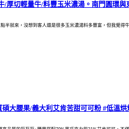
量牛/厚切輕量牛/料豐玉米濃湯。南門圓環
三點半就來，沒想到客人還是很多
玉米濃湯料多豐富，但我覺得
碩大腰果/義大利艾肯苦甜可可粉 #低溫烘焙