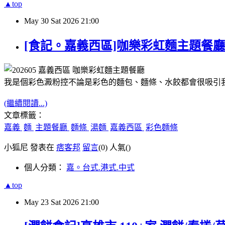
▲top
May
30
Sat
2026
21:00
[食記。嘉義西區]咖樂彩虹麵主題餐
我是個彩色澱粉控
不論是彩色的麵包、麵條、水餃都會很吸引
(繼續閱讀...)
文章標籤：
嘉義
麵
主題餐廳
麵條
湯麵
嘉義西區
彩色麵條
小狐尼 發表在
痞客邦
留言
(0)
人氣(
)
個人分類：
嘉。台式.港式.中式
▲top
May
23
Sat
2026
21:00