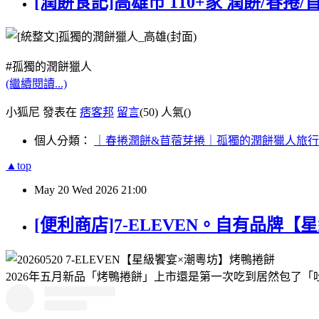
[潤餅食記]高雄市 110+家 潤餅/春捲/
#孤獨的潤餅獵人
(繼續閱讀...)
小狐尼 發表在
痞客邦
留言
(50)
人氣(
)
個人分類：
｜春捲潤餅&苜蓿芽捲｜孤獨的潤餅獵人旅
▲top
May
20
Wed
2026
21:00
[便利商店]7-ELEVEN。自有品牌
2026年五月新品「烤鴨捲餅」上市還是第一次吃到居然包了「吐司