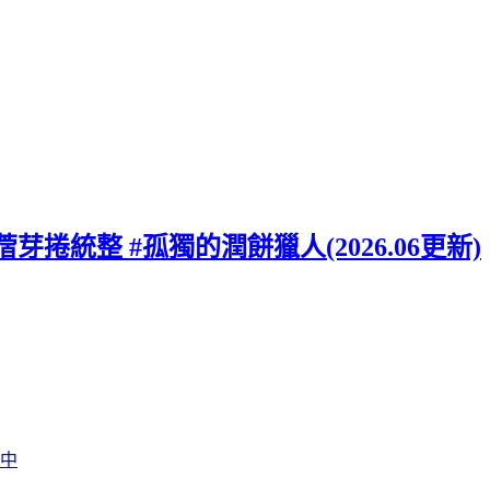
蓿芽捲統整 #孤獨的潤餅獵人(2026.06更新)
行中