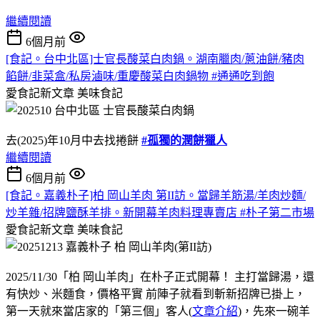
繼續閱讀
6個月前
[食記。台中北區]士官長酸菜白肉鍋。湖南臘肉/蔥油餅/豬肉
餡餅/韭菜盒/私房滷味/重慶酸菜白肉鍋物 #通通吃到飽
愛食記新文章
美味食記
去(2025)年10月中去找捲餅
#孤獨的潤餅獵人
繼續閱讀
6個月前
[食記。嘉義朴子]柏 岡山羊肉 第II訪。當歸羊筋湯/羊肉炒麵/
炒羊雜/招牌鹽酥羊排。新開幕羊肉料理專賣店 #朴子第二市場
愛食記新文章
美味食記
2025/11/30「柏 岡山羊肉」在朴子正式開幕！ 主打當歸湯，還
有快炒、米麵食，價格平實 前陣子就看到斬新招牌已掛上，
第一天就來當店家的「第三個」客人(
文章介紹
)，先來一碗羊