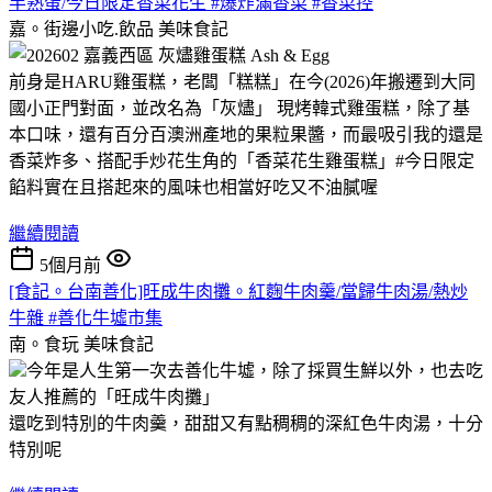
半熟蛋/今日限定香菜花生 #爆炸滿香菜 #香菜控
嘉。街邊小吃.飲品
美味食記
前身是HARU雞蛋糕，老闆「糕糕」在今(2026)年搬遷到大同
國小正門對面，並改名為「灰燼」 現烤韓式雞蛋糕，除了基
本口味，還有百分百澳洲產地的果粒果醬，而最吸引我的還是
香菜炸多、搭配手炒花生角的「香菜花生雞蛋糕」#今日限定
餡料實在且搭起來的風味也相當好吃又不油膩喔
繼續閱讀
5個月前
[食記。台南善化]旺成牛肉攤。紅麴牛肉羹/當歸牛肉湯/熱炒
牛雜 #善化牛墟市集
南。食玩
美味食記
今年是人生第一次去善化牛墟，除了採買生鮮以外，也去吃
友人推薦的「旺成牛肉攤」
還吃到特別的牛肉羹，甜甜又有點稠稠的深紅色牛肉湯，十分
特別呢