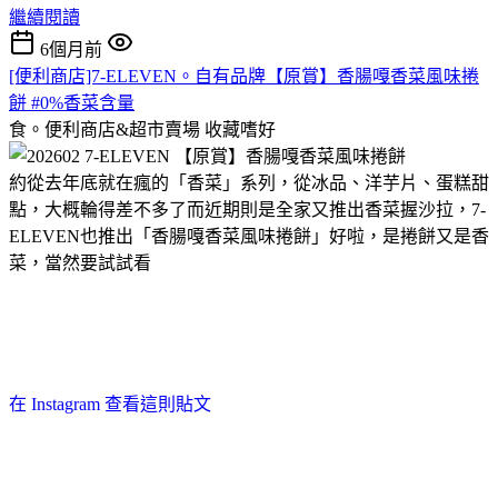
繼續閱讀
6個月前
[便利商店]7-ELEVEN。自有品牌【原賞】香腸嘎香菜風味捲
餅 #0%香菜含量
食。便利商店&超市賣場
收藏嗜好
約從去年底就在瘋的「香菜」系列，從冰品、洋芋片、蛋糕甜
點，大概輪得差不多了而近期則是全家又推出香菜握沙拉，7-
ELEVEN也推出「香腸嘎香菜風味捲餅」好啦，是捲餅又是香
菜，當然要試試看
在 Instagram 查看這則貼文