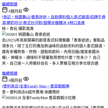
繼續閱讀
6個月前
[食記。桃園龜山]香泰迷迷。自助選料個人泰式鍋湯/招牌牛骨
湯/椰奶叻沙/泰式炒河粉/甜糯米榴槤冰 #林口長庚
桃。食玩
攝影寫真
去(2025)年底新開幕的創意泰式料理餐廳「香泰迷迷」餐點品
項多元，除了主打的像加熱滷味的自助夾料的個人泰式鍋湯，
還有多種熟食、炸物、甜點和飲料，內用白飯(還是泰國米
喔)、檸檬水、調味料不限量取用想吃什麼？吃多少？ 自己
夾、自己挑一人用餐好自在、多人聚餐互相分享也很合適
繼續閱讀
6個月前
[便利商店]全家Family Mart。香菜蝦蝦捲
食。便利商店&超市賣場
收藏嗜好
全家盤子系列的握沙拉在2026年1月28日上架新口味「香菜蝦