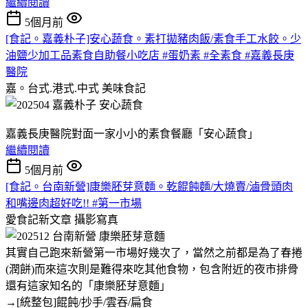
繼續閱讀
5個月前
[食記。嘉義朴子]安心蔬食。素打拋豬肉飯/素食手工水餃。少
油鹽少加工品素食自助餐小吃店 #蛋奶素 #全素食 #嘉義長庚
醫院
嘉。台式.港式.中式
美味食記
嘉義長庚醫院對面一家小小的素食餐廳「安心蔬食」
繼續閱讀
5個月前
[食記。台南新營]康樂胚芽意麵。乾餛飩麵/大燒賣/滷骨頭肉
和嘴邊肉超好吃!! #第一市場
愛食記新文章
攝影寫真
其實自己跑來新營第一市場好幾次了，當然之前都是為了春捲
(潤餅)而來這次則是難得來吃其他食物，包含附近的夜市排骨
還有這家知名的「康樂胚芽意麵」
→[統整包]餛飩/抄手/雲吞/扁食