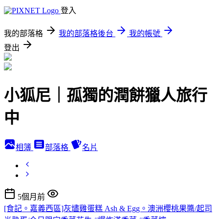
登入
我的部落格
我的部落格後台
我的帳號
登出
小狐尼｜孤獨的潤餅獵人旅行
中
相簿
部落格
名片
5個月前
[食記。嘉義西區]灰燼雞蛋糕 Ash & Egg。澳洲櫻桃果醬/起司