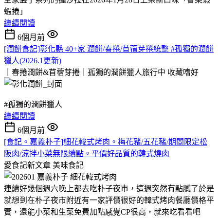
蝦捲」
繼續閱讀
6個月前
[潤餅食記]彰化縣 40+家 潤餅/春捲/苜蓿芽捲統整 #孤獨的潤餅
獵人(2026.1更新)
｜春捲潤餅&苜蓿芽捲｜孤獨的潤餅獵人旅行中
收藏嗜好
#孤獨的潤餅獵人
繼續閱讀
6個月前
[食記。嘉義朴子]細花韓式烤肉。梅花豬/五花豬/期間限定松
阪肉/涼拌小菜無限續點。平價好品質的韓式燒肉
愛食記新文章
美味食記
連續好幾個週六晚上都去吃朴子夜市，這週突然有點膩了於是
就想到在朴子夜市附近有一家評價很好的韓式烤肉餐廳價格平
實，還能小菜和生菜免費加點感覺CP很高，就來吃看看吧