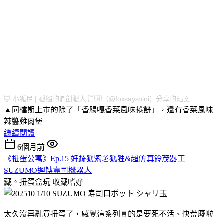
🦊 小狐尼 | 孤獨的潤餅獵人 🇹🇼（@foxsaysnini）分享的貼文
▲同檔期上市的除了「香腸嘎香菜風味捲餅」，還有香菜風味
辣醬雞肉堡
繼續閱讀
6個月前
《扭蛋公寓》Ep.15 好蔬狐紫薯狐狸&超仿真鈴茂器工
SUZUMO迴轉壽司機器人
藏。扭蛋盒玩
收藏嗜好
太久沒再亂買扭蛋了，感覺這系列真的是要死不活、快荒廢啦