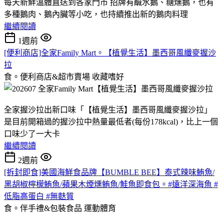
每天新鮮溫體直送到各家門市 招牌有鹹水鵝、糖燻鵝，也有
多種鵝肉、鵝內臟等小吃，也持續推出新的鵝肉料理
繼續閱讀
1週前
[便利商店]全家Family Mart。【植覺生活】墨西哥風纖麥握沙
拉
食。便利商店&超市賣場
收藏嗜好
全家握沙拉出新口味「【植覺生活】墨西哥風纖麥握沙拉」
是目前開箱過的握沙拉中熱量最低者(每份178kcal)，比上一個
口味少了一大卡
繼續閱讀
2週前
[拆封即食]美國海鮮食品牌【BUMBLE BEE】泰式辣味鮪魚/
黑胡椒檸檬鮪魚/蘋果木煙燻鮪魚/鮭魚即食包。#遠洋深海魚 #
低脂高蛋白 #無麩質
食。伴手禮&包裝食品
運動體育