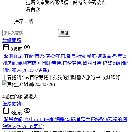
這篇文章受密碼保護，請輸入密碼後查
看內容。
提示：略
解鎖
繼續閱讀
3週前
[潤餅食記]宜蘭/苗栗/南投/花東/離島/行動餐車/連鎖品牌/無實
體店面/便利商店。潤餅/春捲/苜蓿芽捲/墨西哥捲 統整 #孤獨的
潤餅獵人(2026.07更新)
｜春捲潤餅&苜蓿芽捲｜孤獨的潤餅獵人旅行中
收藏嗜好
#孤獨的潤餅獵人
繼續閱讀
3週前
[潤餅食記]台中市 110+家 潤餅/春捲/苜蓿芽捲統整 #孤獨的潤
餅獵人(2026.07更新)