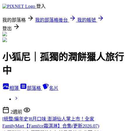
登入
我的部落格
我的部落格後台
我的帳號
登出
小狐尼｜孤獨的潤餅獵人旅行
中
相簿
部落格
名片
2週前
[統整/編年史]8月口味 澎湖仙人掌上市！全家
FamilyMart【Fami!ce霜淇淋】合集(更新2026.07)