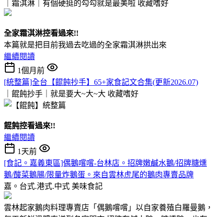
｜霜淇淋｜有個硬挺的勾勾就是最美啦
收藏嗜好
全家霜淇淋控看過來!!
本篇就是把目前我過去吃過的全家霜淇淋拱出來
繼續閱讀
1個月前
[統整篇]全台【餛飩抄手】65+家食記文合集(更新2026.07)
｜餛飩抄手｜就是要大~大~大
收藏嗜好
餛飩控看過來!!
繼續閱讀
1天前
[食記。嘉義東區]偶鵝嚐嚐-台林店。招牌嫩鹹水鵝/招牌糖燻
鵝/酸菜鵝腸/限量炸鵝蛋。來自雲林虎尾的鵝肉專賣品牌
嘉。台式.港式.中式
美味食記
雲林起家鵝肉料理專賣店「偶鵝嚐嚐」以自家養殖白羅曼鵝，