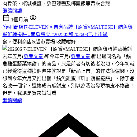
肉骨茶、檳城蝦麵、參巴辣醬及椰漿飯等帶來台灣
繼續閱讀
1個月前
[便利商店]7-ELEVEN。自有品牌【原賞×MALTESE】鮪魚雞
蛋鮮蔬捲餅 #南瓜餅皮 #202505和202603已上市過
食。便利商店&超市賣場
收藏嗜好
去年五月(
參考文章
)和今年三月(
參考文章
)都出過同名為「鮪
魚雞蛋蔬菜捲餅」的商品，只是前者有切後者沒切，今年初就
已經覺得這種換個包裝就說是「新品上市」的作法很偷懶，沒
想到今年六月又推出個「鮪魚雞蛋『鮮』蔬蛋捲餅」，除了品
名改一個字，還換成南瓜餅皮，別以為我沒發現換皮不換餡！
但是，我還是買來試試看
繼續閱讀