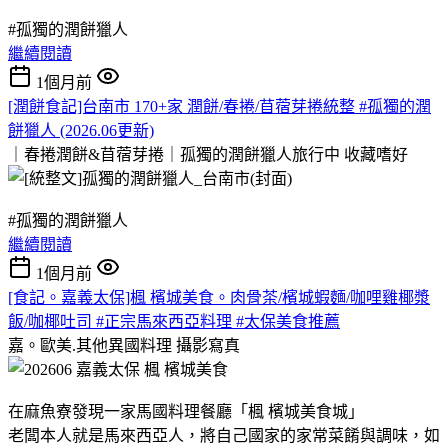
#孤獨的潤餅獵人
繼續閱讀
1個月前
[潤餅食記]台南市 170+家 潤餅/春捲/苜蓿芽捲統整 #孤獨的潤
餅獵人 (2026.06更新)
｜春捲潤餅&苜蓿芽捲｜孤獨的潤餅獵人旅行中
收藏嗜好
#孤獨的潤餅獵人
繼續閱讀
1個月前
[食記。嘉義太保]楓 檳城美食。肉骨茶/檳城蝦麵/咖哩雞椰漿
飯/咖椰吐司 #正宗馬來西亞料理 #太保美食推薦
嘉。歐美.其他異國料理
攝影寫真
在麻魚寮發現一家馬國料理餐廳「楓 檳城美食城」
老闆本人就是馬來西亞人，將自己國家的家常菜餚與調味，如