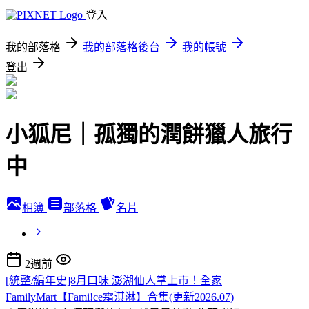
登入
我的部落格
我的部落格後台
我的帳號
登出
小狐尼｜孤獨的潤餅獵人旅行
中
相簿
部落格
名片
2週前
[統整/編年史]8月口味 澎湖仙人掌上市！全家
FamilyMart【Fami!ce霜淇淋】合集(更新2026.07)