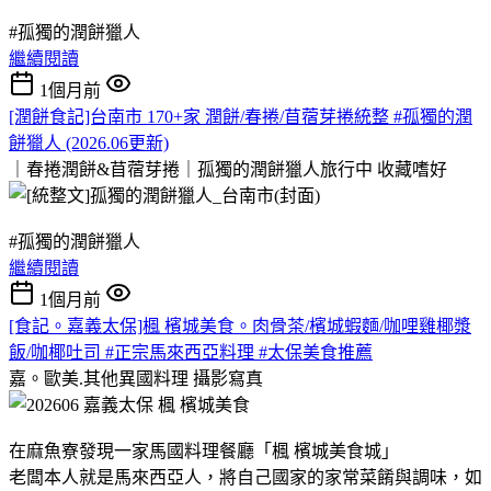
#孤獨的潤餅獵人
繼續閱讀
1個月前
[潤餅食記]台南市 170+家 潤餅/春捲/苜蓿芽捲統整 #孤獨的潤
餅獵人 (2026.06更新)
｜春捲潤餅&苜蓿芽捲｜孤獨的潤餅獵人旅行中
收藏嗜好
#孤獨的潤餅獵人
繼續閱讀
1個月前
[食記。嘉義太保]楓 檳城美食。肉骨茶/檳城蝦麵/咖哩雞椰漿
飯/咖椰吐司 #正宗馬來西亞料理 #太保美食推薦
嘉。歐美.其他異國料理
攝影寫真
在麻魚寮發現一家馬國料理餐廳「楓 檳城美食城」
老闆本人就是馬來西亞人，將自己國家的家常菜餚與調味，如