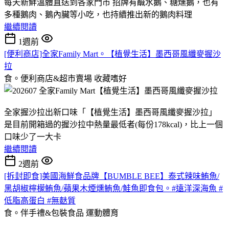
每天新鮮溫體直送到各家門市 招牌有鹹水鵝、糖燻鵝，也有
多種鵝肉、鵝內臟等小吃，也持續推出新的鵝肉料理
繼續閱讀
1週前
[便利商店]全家Family Mart。【植覺生活】墨西哥風纖麥握沙
拉
食。便利商店&超市賣場
收藏嗜好
全家握沙拉出新口味「【植覺生活】墨西哥風纖麥握沙拉」
是目前開箱過的握沙拉中熱量最低者(每份178kcal)，比上一個
口味少了一大卡
繼續閱讀
2週前
[拆封即食]美國海鮮食品牌【BUMBLE BEE】泰式辣味鮪魚/
黑胡椒檸檬鮪魚/蘋果木煙燻鮪魚/鮭魚即食包。#遠洋深海魚 #
低脂高蛋白 #無麩質
食。伴手禮&包裝食品
運動體育