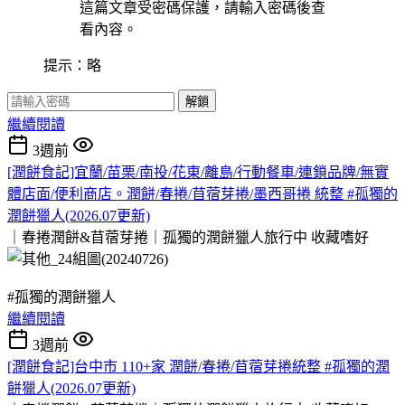
這篇文章受密碼保護，請輸入密碼後查
看內容。
提示：略
解鎖
繼續閱讀
3週前
[潤餅食記]宜蘭/苗栗/南投/花東/離島/行動餐車/連鎖品牌/無實
體店面/便利商店。潤餅/春捲/苜蓿芽捲/墨西哥捲 統整 #孤獨的
潤餅獵人(2026.07更新)
｜春捲潤餅&苜蓿芽捲｜孤獨的潤餅獵人旅行中
收藏嗜好
#孤獨的潤餅獵人
繼續閱讀
3週前
[潤餅食記]台中市 110+家 潤餅/春捲/苜蓿芽捲統整 #孤獨的潤
餅獵人(2026.07更新)