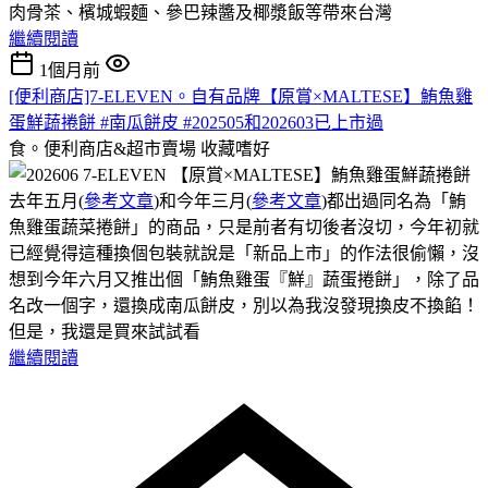
肉骨茶、檳城蝦麵、參巴辣醬及椰漿飯等帶來台灣
繼續閱讀
1個月前
[便利商店]7-ELEVEN。自有品牌【原賞×MALTESE】鮪魚雞
蛋鮮蔬捲餅 #南瓜餅皮 #202505和202603已上市過
食。便利商店&超市賣場
收藏嗜好
去年五月(
參考文章
)和今年三月(
參考文章
)都出過同名為「鮪
魚雞蛋蔬菜捲餅」的商品，只是前者有切後者沒切，今年初就
已經覺得這種換個包裝就說是「新品上市」的作法很偷懶，沒
想到今年六月又推出個「鮪魚雞蛋『鮮』蔬蛋捲餅」，除了品
名改一個字，還換成南瓜餅皮，別以為我沒發現換皮不換餡！
但是，我還是買來試試看
繼續閱讀