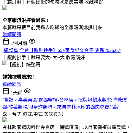
｜霜淇淋｜有個硬挺的勾勾就是最美啦
收藏嗜好
全家霜淇淋控看過來!!
本篇就是把目前我過去吃過的全家霜淇淋拱出來
繼續閱讀
1個月前
[統整篇]全台【餛飩抄手】65+家食記文合集(更新2026.07)
｜餛飩抄手｜就是要大~大~大
收藏嗜好
餛飩控看過來!!
繼續閱讀
1天前
[食記。嘉義東區]偶鵝嚐嚐-台林店。招牌嫩鹹水鵝/招牌糖燻
鵝/酸菜鵝腸/限量炸鵝蛋。來自雲林虎尾的鵝肉專賣品牌
嘉。台式.港式.中式
美味食記
雲林起家鵝肉料理專賣店「偶鵝嚐嚐」以自家養殖白羅曼鵝，