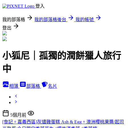
登入
我的部落格
我的部落格後台
我的帳號
登出
小狐尼｜孤獨的潤餅獵人旅行
中
相簿
部落格
名片
5個月前
[食記。嘉義西區]灰燼雞蛋糕 Ash & Egg。澳洲櫻桃果醬/起司