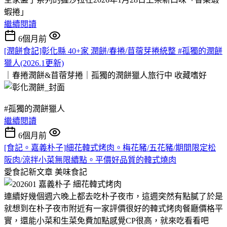
蝦捲」
繼續閱讀
6個月前
[潤餅食記]彰化縣 40+家 潤餅/春捲/苜蓿芽捲統整 #孤獨的潤餅
獵人(2026.1更新)
｜春捲潤餅&苜蓿芽捲｜孤獨的潤餅獵人旅行中
收藏嗜好
#孤獨的潤餅獵人
繼續閱讀
6個月前
[食記。嘉義朴子]細花韓式烤肉。梅花豬/五花豬/期間限定松
阪肉/涼拌小菜無限續點。平價好品質的韓式燒肉
愛食記新文章
美味食記
連續好幾個週六晚上都去吃朴子夜市，這週突然有點膩了於是
就想到在朴子夜市附近有一家評價很好的韓式烤肉餐廳價格平
實，還能小菜和生菜免費加點感覺CP很高，就來吃看看吧