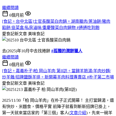
繼續閱讀
6個月前
[食記。台中北區]士官長酸菜白肉鍋。湖南臘肉/蔥油餅/豬肉
餡餅/韭菜盒/私房滷味/重慶酸菜白肉鍋物 #通通吃到飽
愛食記新文章
美味食記
去(2025)年10月中去找捲餅
#孤獨的潤餅獵人
繼續閱讀
6個月前
[食記。嘉義朴子]柏 岡山羊肉 第II訪。當歸羊筋湯/羊肉炒麵/
炒羊雜/招牌鹽酥羊排。新開幕羊肉料理專賣店 #朴子第二市場
愛食記新文章
美味食記
2025/11/30「柏 岡山羊肉」在朴子正式開幕！ 主打當歸湯，還
有快炒、米麵食，價格平實 前陣子就看到斬新招牌已掛上，
第一天就來當店家的「第三個」客人(
文章介紹
)，先來一碗羊