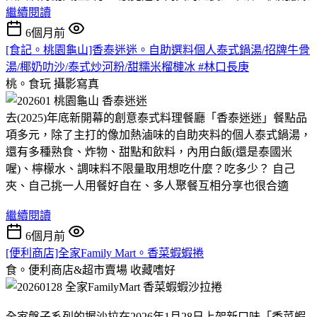
繼續閱讀
6個月前
[食記。桃園龜山]香泰迷迷。自助選料個人泰式鍋湯/招牌牛骨
湯/椰奶叻沙/泰式炒河粉/甜糯米榴槤冰 #林口長庚
桃。食玩
攝影寫真
去(2025)年底新開幕的創意泰式料理餐廳「香泰迷迷」餐點品
項多元，除了主打的像加熱滷味的自助夾料的個人泰式鍋湯，
還有多種熟食、炸物、甜點和飲料，內用白飯(還是泰國米
喔)、檸檬水、調味料不限量取用想吃什麼？吃多少？ 自己
夾、自己挑一人用餐好自在、多人聚餐互相分享也很合適
繼續閱讀
6個月前
[便利商店]全家Family Mart。香菜蝦蝦捲
食。便利商店&超市賣場
收藏嗜好
全家盤子系列的握沙拉在2026年1月28日上架新口味「香菜蝦