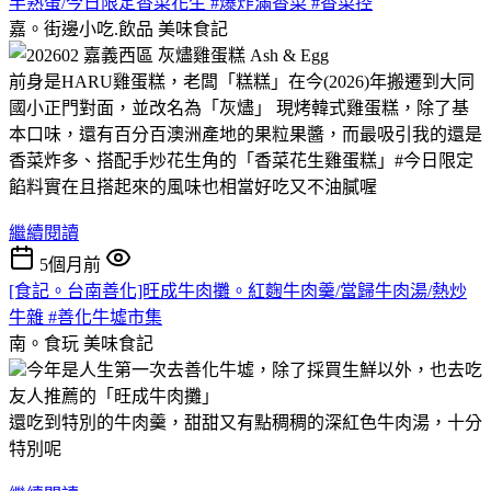
半熟蛋/今日限定香菜花生 #爆炸滿香菜 #香菜控
嘉。街邊小吃.飲品
美味食記
前身是HARU雞蛋糕，老闆「糕糕」在今(2026)年搬遷到大同
國小正門對面，並改名為「灰燼」 現烤韓式雞蛋糕，除了基
本口味，還有百分百澳洲產地的果粒果醬，而最吸引我的還是
香菜炸多、搭配手炒花生角的「香菜花生雞蛋糕」#今日限定
餡料實在且搭起來的風味也相當好吃又不油膩喔
繼續閱讀
5個月前
[食記。台南善化]旺成牛肉攤。紅麴牛肉羹/當歸牛肉湯/熱炒
牛雜 #善化牛墟市集
南。食玩
美味食記
今年是人生第一次去善化牛墟，除了採買生鮮以外，也去吃
友人推薦的「旺成牛肉攤」
還吃到特別的牛肉羹，甜甜又有點稠稠的深紅色牛肉湯，十分
特別呢