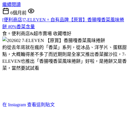
繼續閱讀
6個月前
[便利商店]7-ELEVEN。自有品牌【原賞】香腸嘎香菜風味捲
餅 #0%香菜含量
食。便利商店&超市賣場
收藏嗜好
約從去年底就在瘋的「香菜」系列，從冰品、洋芋片、蛋糕甜
點，大概輪得差不多了而近期則是全家又推出香菜握沙拉，7-
ELEVEN也推出「香腸嘎香菜風味捲餅」好啦，是捲餅又是香
菜，當然要試試看
在 Instagram 查看這則貼文