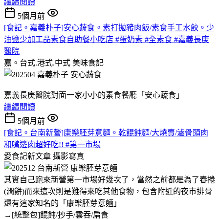
繼續閱讀
5個月前
[食記。嘉義朴子]安心蔬食。素打拋豬肉飯/素食手工水餃。少
油鹽少加工品素食自助餐小吃店 #蛋奶素 #全素食 #嘉義長庚
醫院
嘉。台式.港式.中式
美味食記
嘉義長庚醫院對面一家小小的素食餐廳「安心蔬食」
繼續閱讀
5個月前
[食記。台南新營]康樂胚芽意麵。乾餛飩麵/大燒賣/滷骨頭肉
和嘴邊肉超好吃!! #第一市場
愛食記新文章
攝影寫真
其實自己跑來新營第一市場好幾次了，當然之前都是為了春捲
(潤餅)而來這次則是難得來吃其他食物，包含附近的夜市排骨
還有這家知名的「康樂胚芽意麵」
→[統整包]餛飩/抄手/雲吞/扁食