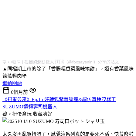
🦊 小狐尼 | 孤獨的潤餅獵人 🇹🇼（@foxsaysnini）分享的貼文
▲同檔期上市的除了「香腸嘎香菜風味捲餅」，還有香菜風味
辣醬雞肉堡
繼續閱讀
6個月前
《扭蛋公寓》Ep.15 好蔬狐紫薯狐狸&超仿真鈴茂器工
SUZUMO迴轉壽司機器人
藏。扭蛋盒玩
收藏嗜好
太久沒再亂買扭蛋了，感覺這系列真的是要死不活、快荒廢啦