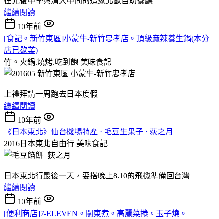
在光復中學與清大中間的這家北歐自助餐廳
繼續閱讀
10年前
[食記。新竹東區]小蒙牛-新竹忠孝店。頂級麻辣養生鍋(本分
店已歇業)
竹。火鍋.燒烤.吃到飽
美味食記
上禮拜請一周跑去日本度假
繼續閱讀
10年前
《日本東北》仙台機場特產 · 毛豆生果子 · 荻之月
2016日本東北自由行
美味食記
日本東北行最後一天，要搭晚上8:10的飛機準備回台灣
繼續閱讀
10年前
[便利商店]7-ELEVEN。關東煮。高麗菜捲。玉子燒。