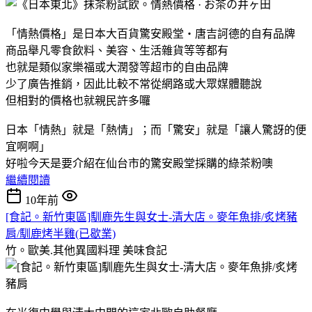
「情熱價格」是日本大百貨驚安殿堂・唐吉訶德的自有品牌
商品舉凡零食飲料、美容、生活雜貨等等都有
也就是類似家樂福或大潤發等超市的自由品牌
少了廣告推銷，因此比較不常從網路或大眾媒體聽說
但相對的價格也就親民許多囉
日本「情熱」就是「熱情」；而「驚安」就是「讓人驚訝的便
宜啊啊」
好啦今天是要介紹在仙台市的驚安殿堂採購的綠茶粉噢
繼續閱讀
10年前
[食記。新竹東區]馴鹿先生與女士-清大店。麥年魚排/炙烤豬
肩/馴鹿烤半雞(已歇業)
竹。歐美.其他異國料理
美味食記