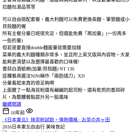
拉麵包湯品等等
可以自由搭配套餐，義大利麵可以免費更換長麵、筆管麵或小
貝殼麵的喔
所有主餐分量已經很充足，但還能免費「再加量」(一份再多
一些的量)
但若是要直接double麵飯量就需要加錢
菜單的義大利麵種類非常多，並且附上英文版與內容物，大家
能夠更清楚以及選擇最喜歡的口味喔!
香蒜白酒蛤蜊(加量/貝殼麵) NT 130
這種餐具擺法NiNi稱作「兩肋插刀」XD
分量看起來真的很足夠啊
上面撒了一點海苔粉還有鹹鹹的起司粉，還有乾煎的香蒜碎
片，為整體餐點提升另一股風味
繼續閱讀
10年前
《日本東北》抹茶粉試飲。情熱價格 · お茶の井ヶ田
2016日本東北自由行
美味食記