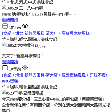
竹。台式.港式.中式
美味食記
NiNi: 晚餐吃啥? GaGa:(氣聲)牛~肉~麵~~~
繼續閱讀
10年前
[食記。烘焙]新龍興蛋糕-清大店。蜜紅豆木材蛋糕
竹。咖啡.輕食.甜點店
美味食記
又來了~新龍興專輯啦!!
繼續閱讀
10年前
[食記。烘焙]新龍興蛋糕-清大店。豆漿蛋糕邊邊。只送不賣!
#NG蛋糕
竹。咖啡.輕食.甜點店
美味食記
今天NiNi要介紹一直是心目中No.1的麵包店「新龍興蛋糕」
全台就僅在新竹有兩間分店，分別在清大對面和南大路與光復
路口