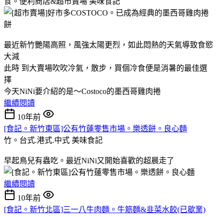
食。便利商店&超市賣場
美味食記
最近新竹艷陽高照，風強太陽更烈，如此悶熱的天氣導致食慾
大減
此時 到大賣場吹吹冷氣，散步，買個冷食便是消暑的最佳選
擇
今天NiNi要介紹的是～Costoco的墨西哥雞肉捲
繼續閱讀
10年前
[食記。新竹東區]公有竹蓮零售市場。樂透餅。良心麵
竹。台式.港式.中式
美味食記
早起鳥兒有蟲吃。最近NiNi又開始喜歡的超晨走了
繼續閱讀
10年前
[食記。新竹北區]三一八牛肉麵。牛筋麵&韭菜水餃(已歇業)