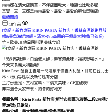
NiNi都在清大店購買，不僅店面較大，種類也比較多喔
其實一直一直都是NiNi最愛、最愛、最愛的麵包蛋糕店!
繼續閱讀
10年前
[食記。新竹東區]KIRIN PASTA-新竹店。香蒜白酒蛤蜊貝殼
麵&墨魚海鮮燉飯。清大夜市商圈的平價義大利麵(已歇業)
竹。歐美.其他異國料理
美味食記
「蛤蜊暢吐鮮，白酒催人醉；鮮嘗如此味，讓我想喝水。」
今天來食義大利麵囉!!
Kirin Pasta 麵食主義是一間連鎖平價義大利麵，目前在台北士
林、松山等區以及新竹區有分店
主打份量足、真材實料、平價又美味，CP直破表!!
非常適合大家聚餐、約會的好地方
餐廳名稱：Kirin Pasta-新竹店(新竹市東區光復路二段298巷7
弄20號)(已歇業)
餐點介紹：義大利麵/燉飯/焗烤/單點/套餐