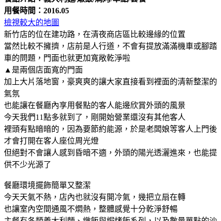
用餐時間：2016.05
檢視較大的地圖
新竹店的位在建功路，在清夜商店區比較邊緣的位置
當然比較不擁擠，店前是人行道，不會有提放滿滿機車或腳踏
車的問題，門面也就更加寬敞乾淨啦
▲是兩個店面寬的門面
加上大片落地窗，豪爽爽的讓大家直接看到裡面的清新整潔的
氣氛
也能讓在餐廳內享用餐點的客人能邊欣賞外頭的風景
今天我們11點多就到了，剛開始營業還沒有其他客人
裡頭有點暗暗的，因為要節約能源，於是老闆娘等客人上門後
才會打開在客人座位周光燈
但絕對不會讓人感到昏暗不適，外頭的陽光透灑進來，也能提
供不少光源了
餐廳環境擺飾簡單又整潔
今天天氣不熱，店內也就沒有開冷氣，幾把立扇在轉
也讓室內空間通風不燜熱，整體感覺十分乾淨舒暢
主餐有各類義大利麵、燉飯與焗烤飯系列，以及數量單點的沙