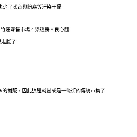
，也少了噪音與粉塵等汙染干擾
都走膩了
多的攤販，因此這邊就變成是一條街的傳統市集了