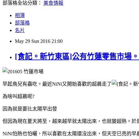
部落格全站分類：
美食情報
相簿
部落格
名片
May
29
Sun
2016
21:00
[食記。新竹東區]公有竹蓮零售市場
早起鳥兒有蟲吃。
最近NiNi又開始喜歡的超晨走了
為啥叫超晨呢?
因為就是要比太陽早出發
但因為現在夏天將至，越來越早就太陽出來，也就變超熱。於是
NiNi怕熱也怕曬，所以喜歡在太陽還沒出來，但天空已亮的