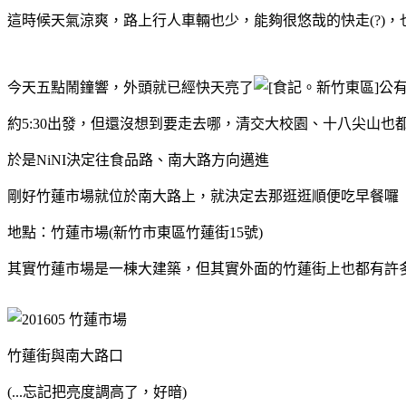
這時候天氣涼爽，路上行人車輛也少，能夠很悠哉的快走(?)
今天五點鬧鐘響，外頭就已經快天亮了
約5:30出發，但還沒想到要走去哪，清交大校園、十八尖山也
於是NiNI決定往食品路、南大路方向邁進
剛好竹蓮市場就位於南大路上，就決定去那逛逛順便吃早餐囉
地點：竹蓮市場(新竹市東區竹蓮街15號)
其實竹蓮市場是一棟大建築，但其實外面的竹蓮街上也都有許
竹蓮街與南大路口
(...忘記把亮度調高了，好暗)