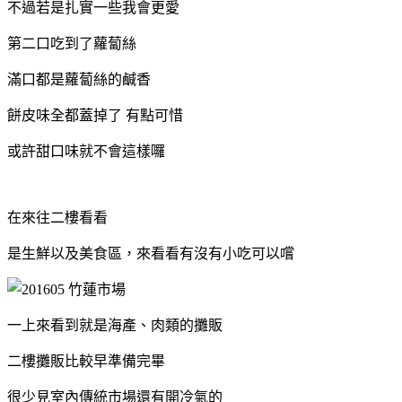
不過若是扎實一些我會更愛
第二口吃到了蘿蔔絲
滿口都是蘿蔔絲的鹹香
餅皮味全都蓋掉了 有點可惜
或許甜口味就不會這樣囉
在來往二樓看看
是生鮮以及美食區，來看看有沒有小吃可以嚐
一上來看到就是海產、肉類的攤販
二樓攤販比較早準備完畢
很少見室內傳統市場還有開冷氣的