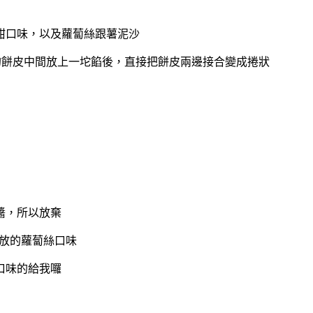
甜口味，
以及蘿蔔絲跟薯泥沙
的餅皮中間放上一坨餡後，直接把餅皮兩邊接合變成捲狀
醬，所以放棄
放的蘿蔔絲口味
口味的給我囉