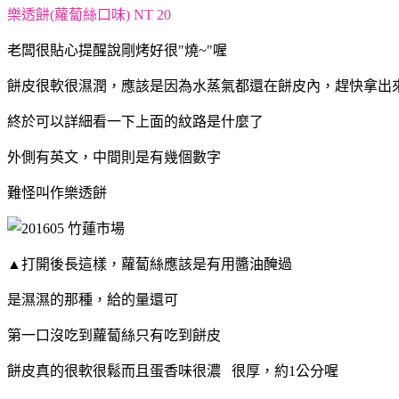
樂透餅(蘿蔔絲口味) NT 20
老闆很貼心提醒說剛烤好很"燒~"喔
餅皮很軟很濕潤，應該是因為水蒸氣都還在餅皮內，
趕快拿出
終於可以詳細看一下上面的紋路是什麼了
外側有英文，中間則是有幾個數字
難怪叫作樂透餅
▲打開後長這樣，蘿蔔絲應該是有用醬油醃過
是濕濕的那種，
給的量還可
第一口沒吃到蘿蔔絲只有吃到餅皮
餅皮真的很軟很鬆而且蛋香味很濃
很厚，約1公分喔