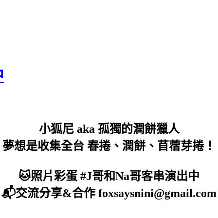
中
小狐尼 aka 孤獨的潤餅獵人
夢想是收集全台 春捲、潤餅、苜蓿芽捲！
🐱照片彩蛋 #J哥和Na哥客串演出中
📬交流分享&合作 foxsaysnini@gmail.com