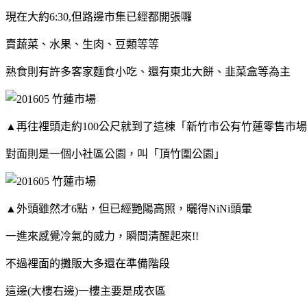
現在大約6:30,但路邊市集已經都開張囉
賣蔬菜、水果、生肉、豆類等等
熟食則有許多客家麵食小吃、還有東北大餅、韭菜盒等為主
▲再往裡頭走約100公尺就到了這棟「新竹市公有竹蓮零售市
對面則是一個小社區公園，叫「頂竹圍公園」
▲外頭雖然才6點，但已經艷陽高照，曬得NiNi頭暈
一進來感覺冷氣的威力，瞬間清醒起來!!
不過裡面的攤販大多還在準備階段
這邊(大樓右邊)一樓主要是成衣區