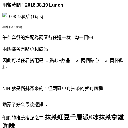
用餐時間：2016.08.19 Lunch
(圖片來源：官網)
午茶套餐的搭配為兩區各任選一樣
均一價99
兩區都各有點心和飲品
因此可以任君搭配是 1.點心+飲品 2. 兩個點心 3. 兩杯飲
料
NiNi就是衝
抹茶
來的，但兩區中有抹茶的就有四種
猶豫了好久最後選擇...
抹茶紅豆千層派×冰抹茶拿鐵
他們的推薦搭配之二
咖啡