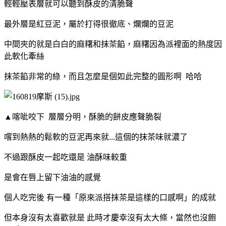
輕輕壓表層就可以聽到酥皮的清脆聲
最外層是紅豆泥，
屬於打得很徹底、爛爛的豆泥
中間夾的就是白白的麻糬和抹茶餡，麻糬因為派裡面的熱度因
此軟化牽絲
抹茶餡非常的綠，而且怎麼是個如此完整的圓形啊 哈哈
▲喀呲咬下 層層分明，酥脆的餅皮應聲脆裂
嚐到熱熱的鬆軟的豆泥再來就...
這個的抹茶味就濃了
不過跟酥皮一起吃還是 油酥味較重
是會在唇上留下油油的感覺
個人吃完後 有一種「原來派搭抹茶是這樣的口感啊」的成就
但本身沒有太喜歡就是 此時才慶幸沒有太大條，
當然也沒飽