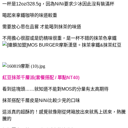
一杯是12oz/328.5g，
因為NiNi要求少冰因此沒有裝滿杯
喝起來拿鐵咖啡的味道較重
需要放心思在品嘗 才能喝到抹茶的味道
不用擔心很甜或是奶精味很重，
是一杯不錯的抹茶色拿鐵
紅豆抹茶千層派(套餐搭配 / 單點NT40)
看到這塊頭……就知道不能對MOS的分量有太高期待
抹茶搭配千層皮是NiNi比較少見的口味
這派真的超酥的！
感覺就像剛從烤箱放出來就馬上送來，
熱騰
騰的