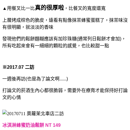
真的很厚啦
▲用餐叉比一比
，比餐叉的寬度還寬
上層烤成棕色的脆皮，遠看有點像抹茶蜂蜜蛋糕了
，抹茶味沒
有很明顯，就淡淡的香味
發現他們的鬆餅麵糊應該有加珍珠糖(通常列日鬆餅才會加)，
所有吃起來會有一細細的顆粒的感覺，也比較甜一點
※2017.07 二訪
一週後再訪(也是為了論文啊......)
打論文的菸酒生內心都很脆弱，需要外在療育才能保持好打論
文的心情
冰淇淋蜂蜜奶油鬆餅 NT 149