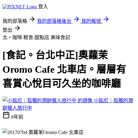
登入
我的部落格
我的部落格後台
我的帳號
登出
北。咖啡.輕食.甜點店
美味食記
[食記。台北中正]奧蘿茉
Oromo Cafe 北車店。層層有
喜賞心悅目可久坐的咖啡廳
小狐尼｜孤獨的潤
餅獵人旅行中
8年前