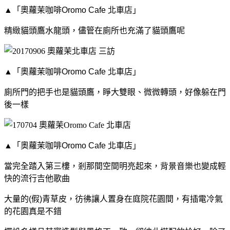
▲「奧蘿茉咖啡Oromo Cafe 北車店」
精緻貓頭鷹水龍頭，
儘管在廁所也充滿了貓頭鷹呢
▲「奧蘿茉咖啡Oromo Cafe 北車店」
廁所門的把手也是貓頭鷹，睜大雙眼、微微轉頭，好像躲在門
後一樣
▲「奧蘿茉咖啡Oromo Cafe 北車店」
當完全踏入第三樓，
剎那間空間明亮起
來，
背景音樂也變成輕
快的流行吉他歌曲
大量的(假)青草皮，彷彿讓人置身在庭院花園間，
有插電冷氣
的花園真是不錯