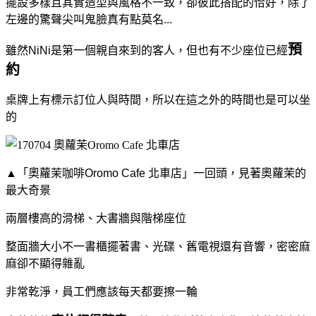
擺設多樣且其實造型與風格不一致，卻彼此搭配的恰好，除了
左邊的驚聲尖叫鬼臉真有點莫名...
預
雖然NiNi是第一個親自來到的客人，但也有不少座位已經
約
桌牌上有標示訂位人與時間，所以在這之外的時間也是可以坐
的
▲「奧蘿茉咖啡Oromo Cafe 北車店」一回頭，見著奧蘿茉的
最大奇景
兩層樓高的滑梯、大書牆與階梯座位
整面牆大小不一書櫃擺著書、光碟、舊電視還有音響，
密密麻
麻卻不顯得雜亂
非常乾淨，員工們應該每天都要擦一輪