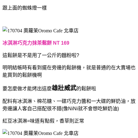
跟上面的蜘蛛燈一樣
冰淇淋巧克力抹茶鬆餅 NT 169
這鬆餅是不是用了一公斤的麵粉啦?
明明結帳時有看到擺在旁邊的鬆餅機，就是普通的在大賣場也
能買到的鬆餅機啊
雄壯威武
要怎麼做才能烤出這麼
的鬆餅啦
配料有冰淇淋、棉花糖、一碟巧克力醬和一大碟的鮮奶油，放
旁邊讓人客自己搭配很不錯
(像NiNi就不會想吃鮮奶油)
紅豆冰淇淋=味道有點假，
香草則正常