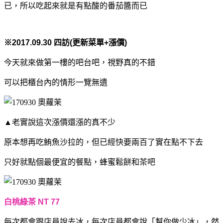
已，所以吃起來就是有點酸的番茄醬而已
※2017.09.30 四訪(更新菜單+漲價)
今天就來做第一樓的吧台吧，視野真的不錯
可以把櫃台內的情形一覽無遺
▲老實說這次漲價還漲的真不少
原本想再吃鮪魚沙拉的，但已經快要兩百了實在點不下去
只好就點個最便宜的餐點，蜂蜜鬆餅和茶吧
白桃綠茶 NT 77
每次都會跟店員說去冰，每次店員都會說「幫你做少冰」，
然