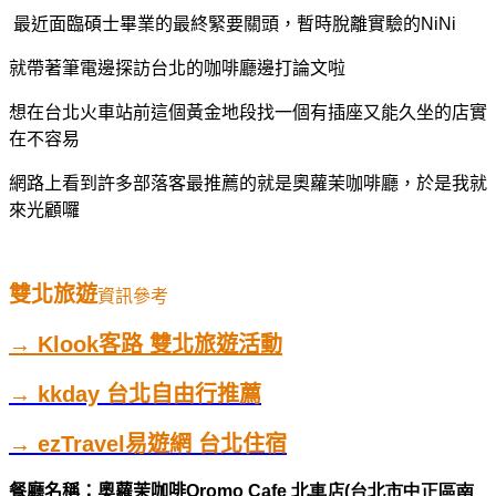
最近面臨碩士畢業的最終緊要關頭，暫時脫離實驗的NiNi
就帶著筆電邊探訪台北的咖啡廳邊打論文啦
想在台北火車站前這個黃金地段找一個有插座又能久坐的店實
在不容易
網路上看到許多部落客最推薦的就是奧蘿茉咖啡廳，於是我就
來光顧囉
雙北旅遊
資訊參考
→ Klook客路 雙北旅遊活動
→ kkday 台北自由行推薦
→ ezTravel易遊網 台北住宿
餐廳名稱：奧蘿茉咖啡Oromo
Cafe 北車店(台北市中正區南