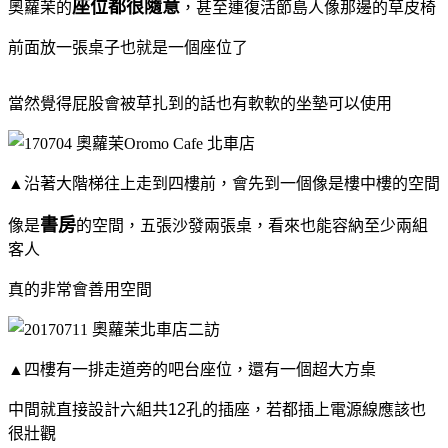
座位都很隨意
奧蘿茉的
，甚至連復活節島人像那邊的草皮椅
前面放一張桌子也就是一個座位了
當然覺得屁股會被草扎到的話也有軟軟的坐墊可以使用
▲沿著大階梯往上走到四樓前，會先到一個像是樓中樓的空間
書房
像是
的空間，五張沙發兩張桌，看來也能容納至少兩組
客人
真的非常會善用空間
▲四樓有一排走道旁的吧台座位，還有一個超大方桌
中間就直接設計六組共12孔的插座，若都插上電源線應該也
很壯觀