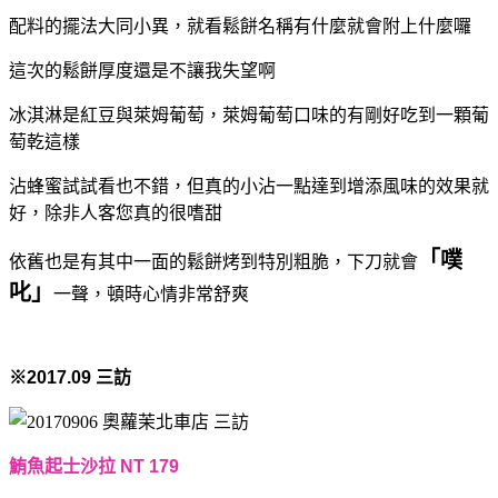
配料的擺法大同小異，就看鬆餅名稱有什麼就會附上什麼囉
這次的鬆餅厚度還是不讓我失望啊
冰淇淋是紅豆與萊姆葡萄，
萊姆葡萄口味的有剛好吃到一顆葡
萄乾這樣
沾蜂蜜試試看也不錯，但真的小沾一點達到增添風味的效果就
好，除非人客您真的很嗜甜
「噗
依舊也是有其中一面的鬆餅烤到特別粗脆，
下刀就會
叱」
一聲，頓時心情非常舒爽
※2017.09 三訪
鮪魚起士沙拉 NT 179