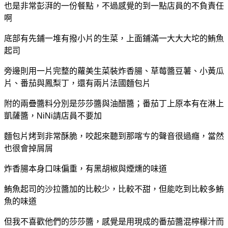
也是非常彭湃的一份餐點，
不過感覺的到一點店員的不負責任
啊
底部有先鋪一堆有撥小片的生菜，上面鋪滿一大大大坨的鮪魚
起司
旁邊則用一片完整的蘿美生菜裝炸香腸、草莓醬豆薯、小黃瓜
片、番茄與鳳梨丁，還有兩片法國麵包片
附的兩疊醬料分別是莎莎醬與油醋醬；
番茄丁上原本有在淋上
凱薩醬，NiNi請店員不要加
麵包片烤到非常酥脆，咬起來聽到那喀ㄘ的聲音很過癮，當然
也很會掉屑屑
炸香腸本身口味偏重，有黑胡椒與煙燻的味道
鮪魚起司的沙拉醬加的比較少，
比較不甜，
但能吃到比較多鮪
魚的味道
但我不喜歡他們的莎莎醬，感覺是用現成的番茄醬混檸檬汁而