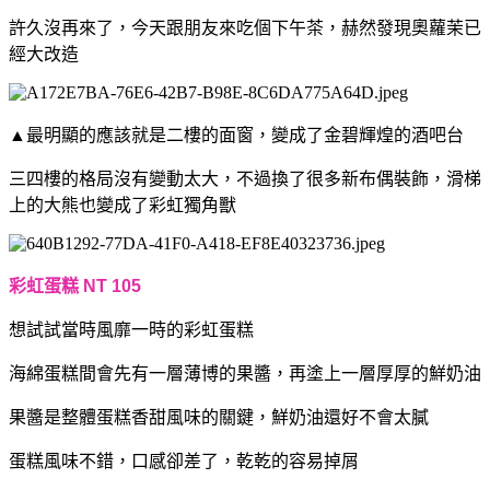
許久沒再來了，今天跟朋友來吃個下午茶，赫然發現奧蘿茉已
經大改造
▲最明顯的應該就是二樓的面窗，變成了金碧輝煌的酒吧台
三四樓的格局沒有變動太大，不過換了很多新布偶裝飾，
滑梯
上的大熊也變成了彩虹獨角獸
彩虹蛋糕 NT 105
想試試當時風靡一時的
彩虹蛋糕
海綿蛋糕間會先有一層薄博的果醬，再塗上一層厚厚的鮮奶油
果醬是整體蛋糕香甜風味的關鍵，鮮奶油還好不會太膩
蛋糕風味不錯，口感卻差了，
乾乾的容易掉屑