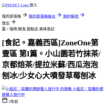
登入
我的部落格
我的部落格後台
我的帳號
登出
嘉。咖啡.輕食.甜點店
美味食記
[食記。嘉義西區]ZoneOne第
壹區 第I篇。小山園若竹抹茶/
京都焙茶/提拉米蘇/西瓜泡泡
刨冰/少女心大噴發草莓刨冰
小狐尼｜孤獨的潤
餅獵人旅行中
5年前