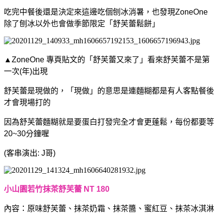
吃完中餐後還是決定來這邊吃個刨冰消暑，
也發現
ZoneOne
除了刨冰以外也會做季節限定「舒芙蕾鬆餅」
▲
ZoneOne 專頁貼文的「舒芙蕾又來了」看來舒芙蕾不是第
一次(年)出現
舒芙蕾是現做的，「現做」的意思是
連麵糊都是有人客點餐後
才會現場打的
因為舒芙蕾麵糊就是要蛋白打發完全才會更蓬鬆，
每份都要等
20~30分鐘喔
(客串演出: J哥)
小山園若竹抹茶舒芙蕾 NT 180
內容：原味舒芙蕾、抹茶奶霜、抹茶醬、蜜紅豆、抹茶冰淇淋