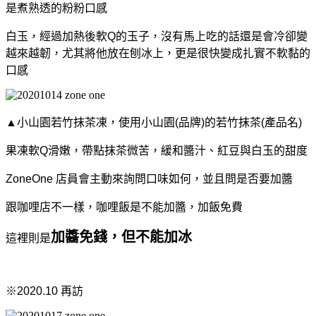
是煮熟透的粉粉口感
白玉，
經過加熱後軟Q的玉子，沒有馬上吃的話還是會冷卻變
越來越韌，
尤其將他放在刨冰上，更是很快變成扎實不軟黏的
口感
▲小山園若竹抹茶凍，
使用小山園(品牌)的若竹抹茶(產品名)
果凍軟Q滑嫩，帶點抹茶微苦，
緩和醬汁、紅豆與白玉的甜度
ZoneOne 店員會主動來詢問口味如何，並且問是否要加醬
跟咖哩店不一樣，咖哩飯是不能加醬，加飯免費
加醬免錢，但不能加冰
這裡則是
※2020.10 再訪