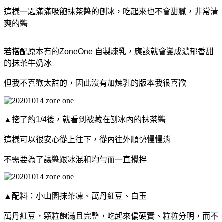
這樣一匙滿滿吸飽抹茶醬的刨冰，吃起來也不會甜膩，
非常清
爽的醬
若搭配原本有的ZoneOne 自製煉乳，應該就會變成濃郁香甜
的抹茶牛奶冰
但我不喜歡太甜的，因此沒有加煉乳的版本我很喜歡
▲挖了約1/4後，就看到被藏在刨冰內的抹茶醬
這樣可以很安心從上往下，從內往外順勢慢慢消
不需要為了讓醬跟冰混和均勻而一直攪拌
▲配料：小山園抹茶凍、萬丹紅豆、白玉
萬丹紅豆，
顆粒飽滿且完整，吃起來偏硬實、粒粒分明，
而不