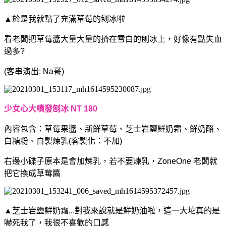
▲於是我就點了充滿草莓的刨冰啦
看老闆把草莓醬大量大量的擠在雪白的刨冰上，
好像有點失血
過多?
(客串演出: Na哥)
少女心大噴發刨冰 NT 180
內容包含：草莓果醬、新鮮草莓、芝士岩鹽鮮奶霜、鮮奶酪、
白糖粉、自製煉乳(客製化：不加)
右邊小碟子原本是會加煉乳，若不要煉乳，ZoneOne 老闆就
把它換成草莓醬
▲芝士岩鹽鮮奶霜...對我來說就是鮮奶油啦，這一大坨真的是
嚇死我了，我很不喜歡的口感