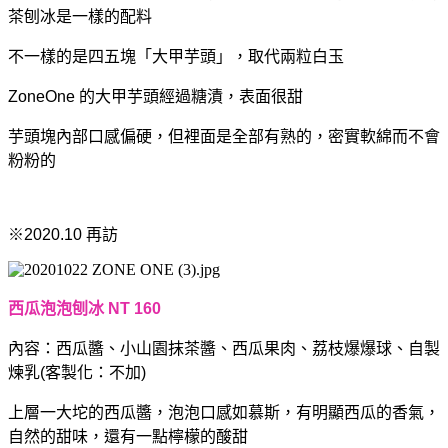
茶刨冰是一樣的配料
不一樣的是四五塊「大甲芋頭」，取代兩粒白玉
ZoneOne 的大甲芋頭經過糖漬，表面很甜
芋頭塊內部口感偏硬，但裡面是全部有熟的，
密實軟綿而不會
粉粉的
※2020.10 再訪
西瓜泡泡刨冰 NT 160
內容：西瓜醬、小山園抹茶醬、西瓜果肉、荔枝爆爆球、自製
煉乳(客製化：不加)
上層一大坨的西瓜醬，泡泡口感如慕斯，
有明顯西瓜的香氣，
自然的甜味，
還有一點檸檬的酸甜