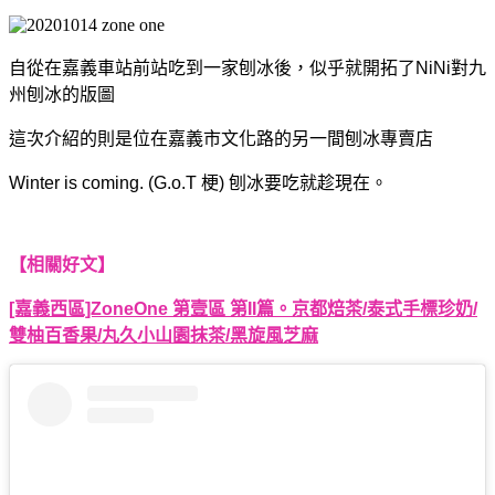
自從在嘉義車站前站吃到一家刨冰後，
似乎就開拓了NiNi對九
州刨冰的版圖
這次介紹的則是位在嘉義市文化路的另一間刨冰專賣店
Winter is coming. (G.o.T 梗)
刨冰要吃就趁現在。
【相關好文】
[嘉義西區]ZoneOne 第壹區 第II篇。京都焙茶/泰式手標珍奶/
雙柚百香果/丸久小山園抹茶/黑旋風芝麻