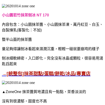
小山園若竹抹茶刨冰 NT 170
內容包含：小山園抹茶醬、小山園抹茶凍、萬丹紅豆、白玉、
自製煉乳(客製化：不加)
整半山面的抹茶醬
量足夠得讓刨冰看起來濕潤沉重，輕輕一碰就要崩垮的樣子
刨冰細軟綿密，入口即化，
完全沒有冰晶或顆粒，
很容易用湯
匙舀起來
→[統整包]抹茶甜點/蛋糕/餅乾/冰品/專賣店
▲ZoneOne 抹茶醬質地濃且有一點黏，茶香淡淡的
沒有到很濃郁，甜度也不高