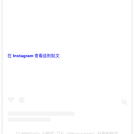
在 Instagram 查看這則貼文
🦊 NiNiGaGa 小狐尼 🇹🇼（@foxsaysnini）分享的貼文