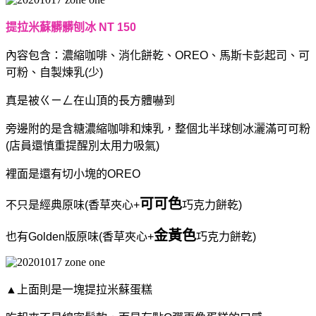
提拉米蘇髒髒刨冰 NT 150
內容包含：濃縮咖啡、消化餅乾、OREO、馬斯卡彭起司、可
可粉、自製煉乳(少)
真是被ㄍㄧㄥ在山頂的長方體嚇到
旁邊附的是含糖濃縮咖啡和煉乳，
整個北半球刨冰灑滿可可粉
(
店員還慎重提醒別太用力吸氣)
裡面是還有切小塊的OREO
可可色
不只是經典原味(香草夾心+
巧克力餅乾)
金黃色
也有Golden版原味(香草夾心+
巧克力餅乾)
▲
上面則是一塊提拉米蘇蛋糕