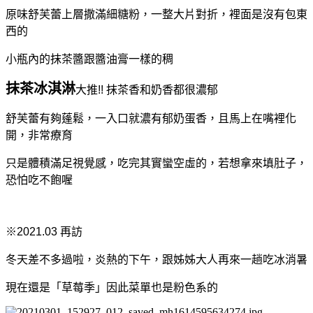
原味舒芙蕾上層撒滿細糖粉，一整大片對折，裡面是沒有包東
西的
小瓶內的抹茶醬跟醬油膏一樣的稠
抹茶冰淇淋
大推!! 抹茶香和奶香都很濃郁
舒芙蕾有夠蓬鬆，一入口就濃有郁奶蛋香，
且馬上在嘴裡化
開，
非常療育
只是體積滿足視覺感，吃完其實蠻空虛的，
若想拿來填肚子，
恐怕吃不飽喔
※2021.03 再訪
冬天差不多過啦，
炎熱的下午，跟姊姊大人再來一趟吃冰消暑
現在還是「草莓季」因此菜單也是粉色系的