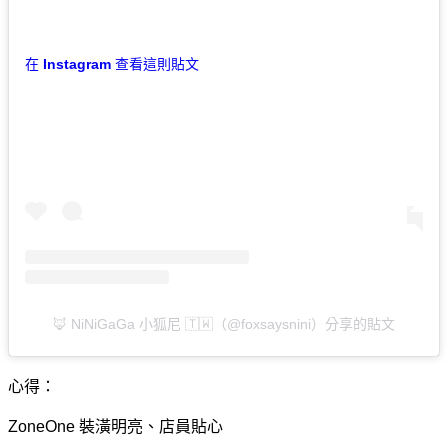
在 Instagram 查看這則貼文
🦊 NiNiGaGa 小狐尼 🇹🇼（@foxsaysnini）分享的貼文
心得：
ZoneOne 裝潢明亮、店員貼心