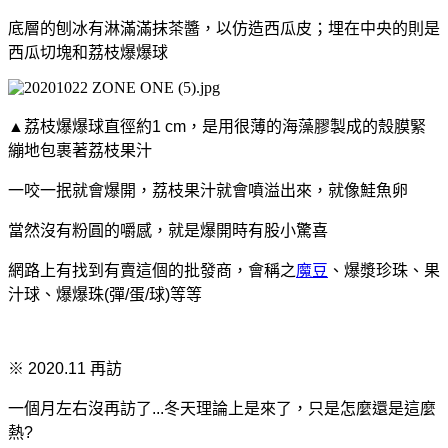
底層的刨冰有淋滿滿抹茶醬，以仿造西瓜皮；
埋在中央的則是
西瓜切塊和荔枝爆爆球
▲荔枝爆爆球直徑約1 cm，是用很薄的海藻膠製成的殼膜緊
繃地包裹著荔枝果汁
一咬一抿就會爆開，荔枝果汁就會噴溢出來，
就像鮭魚卵
當然沒有粉圓的嚼感，就是爆開時有股小驚喜
網路上有找到有賣這個的批發商，
會稱之
魔豆
、爆漿珍珠、果
汁球、爆爆珠(彈/蛋/球)等等
※ 2020.11 再訪
一個月左右沒再訪了
...冬天理論上是來了，
只是怎麼還是這麼
熱?