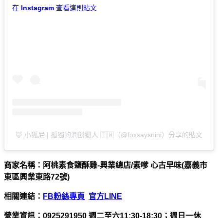
在 Instagram 查看這則貼文
🦊 小狐尼 | 孤獨的潤餅獵人 🇹🇼（@foxsaysnini）分享的貼文
商家名稱：阿桃素食鹽酥雞-興業總店/素嗲 心古早味(嘉義市
東區興業東路72號)
相關連結：
FB粉絲專頁
官方LINE
營業資訊：0925291950 週二至六11:30-18:30；週日一休