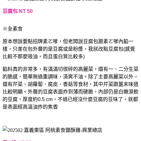
豆腐包 NT 50
※全素食
原本想說要點招牌素ㄛ嗲，但老闆說豆腐包跟素ㄛ嗲內餡一
樣，只差在包外層的是豆腐或是粉漿，我就改點豆腐包(感覺
比較不那麼吸油，而且蛋白質比較多)
餡料真的非常多，有滿滿切很碎的高麗菜，還有一、二分生菜
的脆感，簡單無過重調味，清爽不油。除了主要高麗菜以外，
還有芹菜、胡蘿蔔、腐皮、香菇等食材，其中芹菜跟薑末味道
比較明顯。外層的豆腐表面炸到薄而硬脆，內部仍是白嫩濕軟
的豆腐，厚度約0.5 cm，不過已經沒什麼豆腐的豆味了，就都
是表面經高溫油炸的焦香