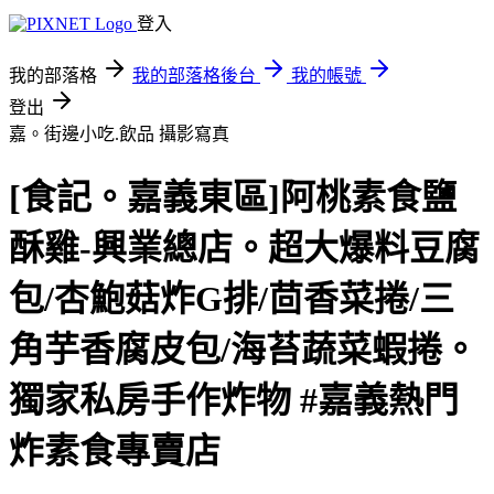
登入
我的部落格
我的部落格後台
我的帳號
登出
嘉。街邊小吃.飲品
攝影寫真
[食記。嘉義東區]阿桃素食鹽
酥雞-興業總店。超大爆料豆腐
包/杏鮑菇炸G排/茴香菜捲/三
角芋香腐皮包/海苔蔬菜蝦捲。
獨家私房手作炸物 #嘉義熱門
炸素食專賣店