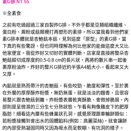
素G排 NT 55
※全素食
之前有吃過超過三家自製炸G排，不外乎都是豆類組織纖維、
蛋白粉、澱粉或菇類攪打再塑形的素排。所以當我看到他們家
素G排本體就是杏鮑菇本菇，見到這麼「原型」的素G排，當
下真的有些驚訝，但也同時理解為何比他家的能做這麼大又比
他家便宜。
我從炸好又切好的實體判斷，店家是直接將整朵杏
鮑菇縱切成厚度約0.5-0.8 cm的長片狀，再將約數片串一起後
裹厚粉油炸，炸好的整片G排近約半張A4紙大小，看起來又大
又厚。
內餡就是熟而帶汁的杏鮑菇，有些咬勁、脆度和彈性。至於裹
在外層的厚厚酥炸粉漿，無奶無蛋，就是淡淡的麵香，且很容
易整片跟杏鮑菇剝離。炸粉漿表層乾爽酥脆、會微掉脆屑，內
部則是呈微濕的三分生七分熟狀態，乍看有夠像雞皮下的肥厚
脂肪！細看這內層有些蜂巢狀孔洞，感覺原理跟車輪餅類似：
若粉漿接觸到會出水的固體餡料(例如：高麗菜絲)，就會讓餅
的內部受熱凝固同時又因為吸水而呈軟糊、有坑洞的樣子。