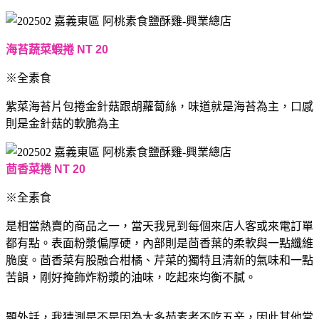
海苔蔬菜蝦捲 NT 20
※全素食
紫菜海苔片包捲金針菇跟胡蘿蔔絲，味道就是海苔為主，口感
則是金針菇的軟脆為主
茴香菜捲 NT 20
※全素食
是相當熱賣的商品之一，當天我見到每個來店人客或來電訂單
都有點。表面粉漿偏厚硬，內部則是茴香葉的柔軟與一點纖維
脆度。茴香菜有股融合柑橘、芹菜的獨特且清新的氣味和一點
苦韻，剛好掩飾炸粉漿的油味，吃起來均衡不膩。
題外話，我猜測是不是因為大多茹素者不吃五辛，因此其他常