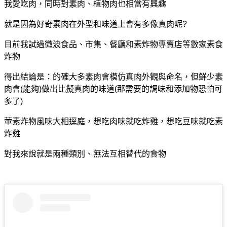
我愛吃
肉，同時對素肉、植物肉也相當有興趣
就是
因為好奇素肉在外型和味道上會有多像真肉呢?
目前我試過微波食品、市集、餐廳和素炸物專賣店等數家素食
炸物
得出結論是：的確大多素肉會模仿真肉外觀與命名，但鮮少素
肉會(能夠)做出比擬真肉的味道(那需要的調味和添加物恐怕可
多了)
葷素炸物風味大相逕庭，
想吃肉味就吃炸雞，想吃豆味就吃素
炸雞
對我來說就是兩種類別、無法互相替代的食物