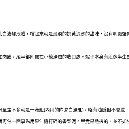
乳白濃郁液體，嚐起來就是淡淡的奶黃流沙的甜味，沒有明顯蟹
在肉餡，尾半部則露在小籠湯包的收口處。蝦子本身有股像半生
量差不多就是一滿匙(內用的陶瓷白湯匙)，略有油感但不會膩
面再包一團事先用果汁機打碎的香菜泥。畢竟是熟透的，並不如