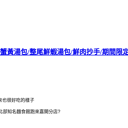
蟹黃湯包/整尾鮮蝦湯包/鮮肉抄手/期間限
來也很好吃的樣子
北部知名麵食館跑來嘉開分店?