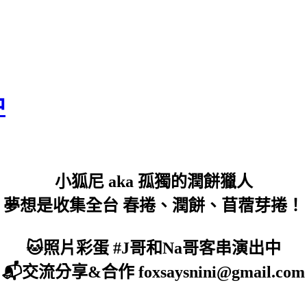
中
小狐尼 aka 孤獨的潤餅獵人
夢想是收集全台 春捲、潤餅、苜蓿芽捲！
🐱照片彩蛋 #J哥和Na哥客串演出中
📬交流分享&合作 foxsaysnini@gmail.com