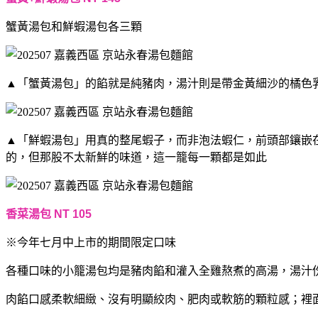
蟹黃湯包和鮮蝦湯包各三顆
▲「蟹黃湯包」的餡就是純豬肉，湯汁則是帶金黃細沙的橘色
▲「鮮蝦湯包」用真的整尾蝦子，而非泡法蝦仁，前頭部鑲嵌
的，但那股不太新鮮的味道，這一籠每一顆都是如此
香菜湯包 NT 105
※今年七月中上市的期間限定口味
各種口味的小籠湯包均是豬肉餡和灌入全雞熬煮的高湯，湯汁份
肉餡口感柔軟細緻、沒有明顯絞肉、肥肉或軟筋的顆粒感；裡