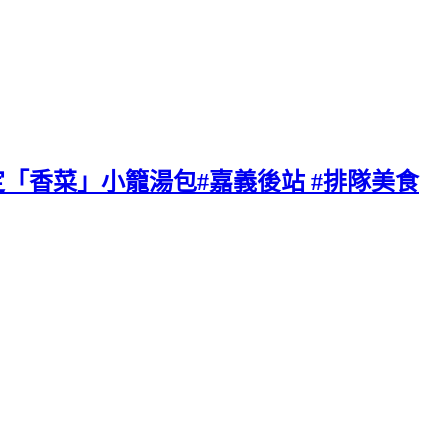
定「香菜」小籠湯包#嘉義後站 #排隊美食