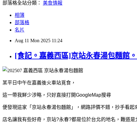
部落格全站分類：
美食情報
相簿
部落格
名片
Aug
11
Mon
2025
11:24
[食記。嘉義西區]京站永春湯包麵館。
某平日中午在嘉義後火車站覓食，
這一帶我鮮少涉略，
只好直接打開GoogleMap搜尋
便發現這家「京站永春湯包麵館」，網路評價不錯，
抄手看起
店名讓我有些好奇，京站?永春?都是位於台北的地名，難道是