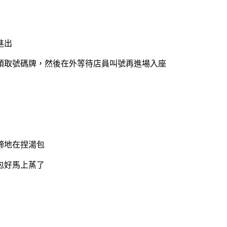
進出
領取號碼牌，然後在外等待店員叫號再進場入座
蹄地在捏湯包
包好馬上蒸了