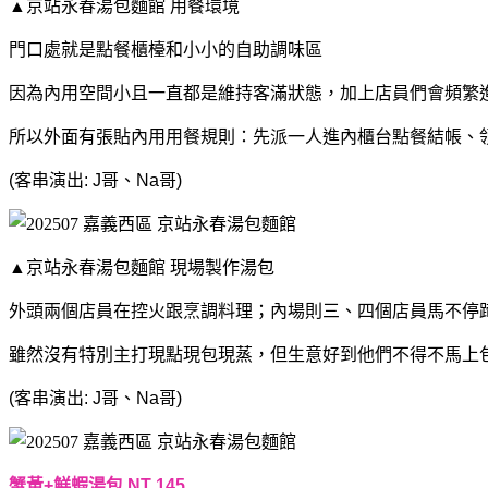
▲京站永春湯包麵館 用餐環境
門口處就是點餐櫃檯和小小的自助調味區
因為內用空間小且一直都是維持客滿狀態，加上店員們會頻繁
所以外面有張貼內用用餐規則：先派一人進內櫃台點餐結帳、
(客串演出: J哥、Na哥)
▲京站永春湯包麵館 現場製作湯包
外頭兩個店員在控火跟烹調料理；內場則三、四個店員馬不停
雖然沒有特別主打現點現包現蒸，但生意好到他們不得不馬上
(客串演出: J哥、Na哥)
蟹黃+鮮蝦湯包 NT 145