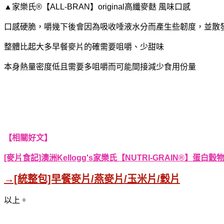
▲家樂氏®【ALL-BRAN】original高纖麥麩 風味口感
口感硬脆，嚼幾下後會因為吸收唾液水分而產生些韌度，
並散
整體比起大多早餐麥片的確需要咀嚼、少甜味
本身熱量密度低且需要多咀嚼而可能間接減少食用份量
【相關好文】
[麥片食記]澳洲Kellogg's家樂氏【NUTRI-GRAIN®】
→[統整包]早餐麥片/燕麥片/玉米片/穀片
以上。