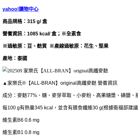
yahoo!購物中心
商品規格：315 g/ 盒
營養資訊：1085 kcal/ 盒；※全素食
※過敏原：豆、麩質 ※產線過敏原：花生、堅果
產地：泰國
▲家樂氏®【ALL-BRAN】original高纖麥麩 營養資訊
成分：
麥麩77%、糖、麥芽萃取、小麥粉、高果糖漿、碘鹽、膨
每100 g有熱量345 kcal，並含有膳食纖維30 g(根據
衛福部建議
維生素B6 0.6 mg
維生素B1 0.8 mg