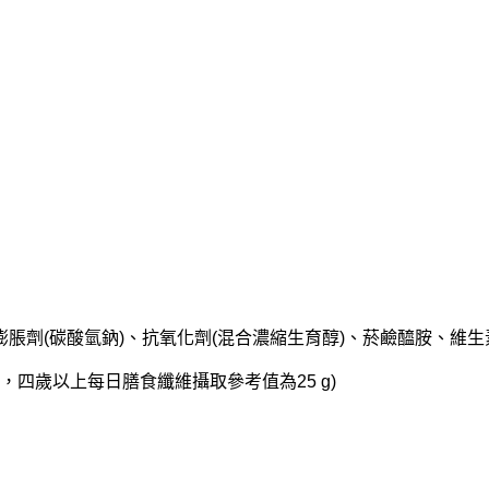
脹劑(碳酸氫鈉)、抗氧化劑(混合濃縮生育醇)、菸鹼醯胺、維生素
，四歲以上每日膳食纖維攝取參考值為25 g)