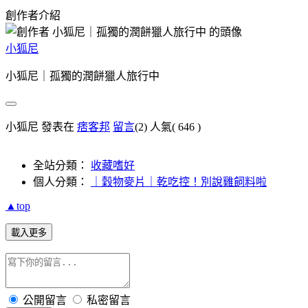
創作者介紹
小狐尼
小狐尼｜孤獨的潤餅獵人旅行中
小狐尼 發表在
痞客邦
留言
(2)
人氣(
646
)
全站分類：
收藏嗜好
個人分類：
｜穀物麥片｜乾吃控！別說雞飼料啦
▲top
載入更多
公開留言
私密留言