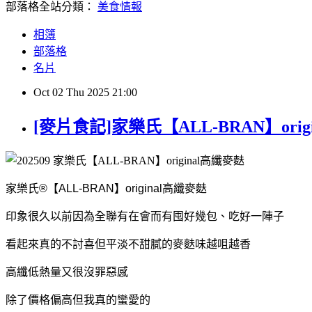
部落格全站分類：
美食情報
相簿
部落格
名片
Oct
02
Thu
2025
21:00
[麥片食記]家樂氏【ALL-BRAN】orig
家樂氏®【ALL-BRAN】original高纖麥麩
印象很久以前因為全聯有在會而有囤好幾包、吃好一陣子
看起來真的不討喜但平淡不甜膩的麥麩味越咀越香
高纖低熱量又很沒罪惡感
除了價格偏高但我真的蠻愛的