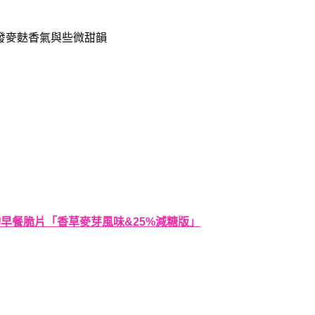
發麥麩香氣與些微甜韻
蛋白穀物早餐脆片「香草麥芽風味&25%減糖版」