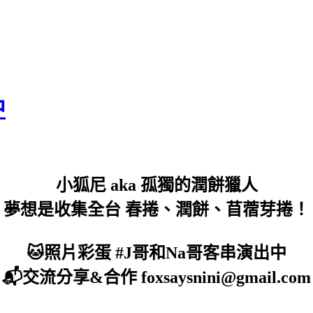
中
小狐尼 aka 孤獨的潤餅獵人
夢想是收集全台 春捲、潤餅、苜蓿芽捲！
🐱照片彩蛋 #J哥和Na哥客串演出中
📬交流分享&合作 foxsaysnini@gmail.com