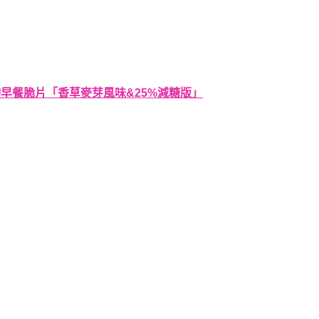
蛋白穀物早餐脆片「香草麥芽風味&25%減糖版」