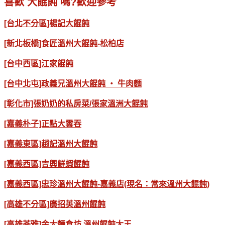
喜歡 大餛飩 嗎?歡迎參考
[台北不分區]楊記大餛飩
[新北板橋]食匠溫州大餛飩-松柏店
[台中西區]江家餛飩
[台中北屯]政義兄溫州大餛飩 ‧ 牛肉麵
[彰化市]張奶奶的私房菜/張家溫洲大餛飩
[嘉義朴子]正點大雲吞
[嘉義東區]趙記溫州大餛飩
[嘉義西區]吉興鮮蝦餛飩
[嘉義西區]忠珍溫州大餛飩-嘉義店(現名：常來溫州大餛飩)
[高雄不分區]廣招英溫州餛飩
[高雄苓雅]金大麵食坊 溫州餛飩大王