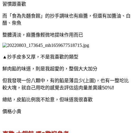
習慣跟喜歡
而「食為先麵食館」的抄手調味也有麻醬，但還有加醬油、白
醋、柴魚
整體清淡，麻醬像輕微地提味作用而已
▲抄手皮
多又厚，不是我喜歡的類型
鮮肉餡的味道，則是我超愛的，整個大大加分
但我發現一份八顆中，有的餡是薄且少(上圖)，也有一整坨比
較大塊，就自己用吃的感覺去評估這肉量差異達50%!!
總結，皮餡比例我不尬意，但味道我很喜歡
價格小貴