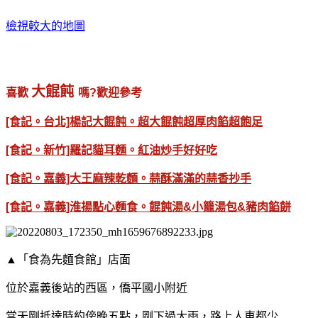
檢視較大的地圖
大餛飩
喜歡
嗎?歡迎參考
[食記。台北]楊記大餛飩。超大餛飩超厚肉餡超飽足
[食記。新竹]羅記貓耳麵。紅油炒手好好吃
[食記。嘉義]大王麻辣乾麵。蒜酥滿滿的蒜香抄手
[食記。嘉義]淮揚點心麵食。餛飩湯&小籠湯包&豬肉餡餅
▲「食為先麵食館」店面
位於嘉義後站的西區，僑平國小附近
當天剛抵達時約傍晚五點，剛下過大雨，路上人車都少