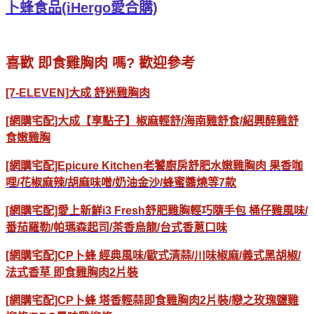
卜蜂食品(iHergo愛合購)
喜歡 即食雞胸肉 嗎? 歡迎參考
[7-ELEVEN]大成 舒迷雞胸肉
[網購宅配]大成【享點子】椒麻輕舒/海南雞舒食/紹興醉雞舒
食嫩雞胸
[網購宅配]Epicure Kitchen老饕廚房舒肥水嫩雞胸肉 果香咖
哩/花椒麻辣/胡麻味噌/奶油金沙/蜂蜜醬燒等7款
[網購宅配]愛上新鮮i3 Fresh舒肥雞胸輕巧隨手包 桶仔雞風味/
番茄羅勒/帕瑪森起司/茶香烏龍/台式香蔥口味
[網購宅配]CP卜蜂 經典風味/歐式清蒜/川味椒麻/義式黑胡椒/
法式香草 即食雞胸肉2片裝
[網購宅配]CP卜蜂 塔香輕蒜即食雞胸肉2片裝/戀之玫瑰鹽雞