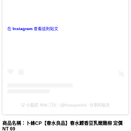
在 Instagram 查看這則貼文
🦊 小狐尼 NiNi 🇹🇼（@foxsaysnini）分享的貼文
商品名稱：卜蜂CP【春水良品】春水鰹香豆乳嫩雞柳 定價
NT 69