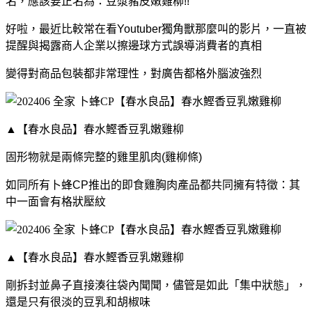
名，應該要正名為：豆漿豬皮嫩雞柳!!
好啦，最近比較常在看Youtuber獨角獸那麼叫的影片，一直被
提醒與揭露商人企業以擦邊球方式誤導消費者的真相
變得對商品包裝都非常理性，對廣告都格外腦波強烈
▲【春水良品】春水鰹香豆乳嫩雞柳
固形物就是兩條完整的雞里肌肉(雞柳條)
如同所有卜蜂CP推出的即食雞胸肉產品都共同擁有特徵：其
中一面會有格狀壓紋
▲【春水良品】春水鰹香豆乳嫩雞柳
剛拆封並鼻子直接湊往袋內聞聞，儘管是如此「集中狀態」，
還是只有很淡的豆乳和胡椒味