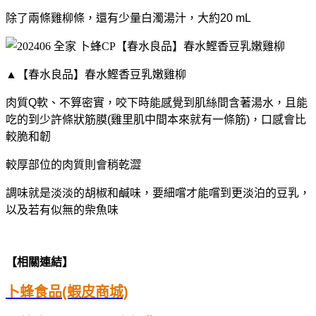
除了兩條雞柳條，還有少量白濁湯汁，大約20 mL
▲【春水良品】春水鰹香豆乳嫩雞柳
肉質Q軟、不算密實，咬下時能感覺到肌絲間含著湯水，且能
吃的到少許條狀筋膜(雞里肌中間本來就有一條筋)，口感會比
較脆和韌
較厚部位的肉質則會稍乾澀
調味就是淡淡的胡椒和鹹味，要細嚐才能嚐到更淡泊的豆乳，
以及若有似無的柴魚味
【相關連結】
卜蜂食品(蝦皮商城)