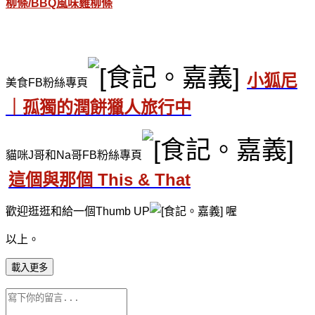
柳條/BBQ風味雞柳條
小狐尼
美食FB粉絲專頁
｜孤獨的潤餅獵人旅行中
貓咪J哥和Na哥FB粉絲專頁
這個與那個 This & That
歡迎逛逛和給一個Thumb UP
喔
以上。
載入更多