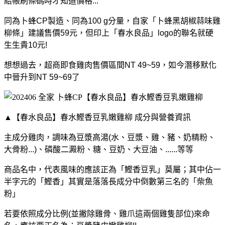
結帳刷條碼時才知道價格...
同為卜蜂CP製造、同為100 g分量，自家「卜蜂黑胡椒蒜味雞
柳條」建議售價59元，但印上「春水良品」logo的聯名就硬
生生貴10元!
想想過去，超商即食雞肉售價區間NT 49~59，如今潛移默化
中晉升到NT 59~69了
▲【春水良品】春水鰹香豆乳嫩雞柳 成分與營養資訊
主成分雞肉，調味為豆漿高湯(水、豆漿、雞、豬、奶精粉、
大骨粉...)、磷酸二澱粉、糖、豆奶、大豆油、......等等
商品名中，代表風味的應該正為「鰹香豆乳」莫屬；其中佔一
半字元的「鰹香」其實是落落長成分中倒數第三名的「柴魚
粉」
若要依照成分比例(並撇除雞骨、雞爪這兩個雞隻部位)來命