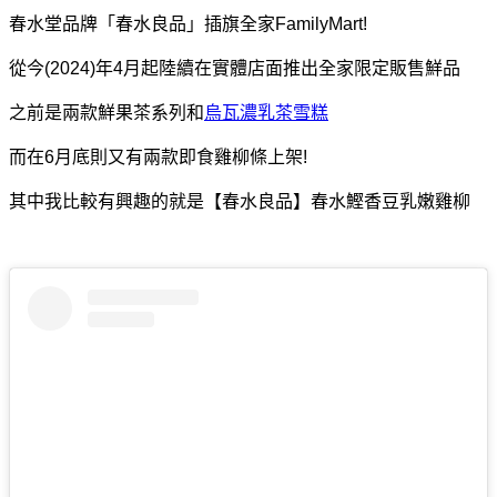
春水堂品牌「春水良品」插旗全家FamilyMart!
從今(2024)年4月起陸續在
實體店面推出全家限定販售鮮品
之前是兩款鮮果茶系列和
烏瓦濃乳茶雪糕
而在6月底則又有兩款即食雞柳條上架!
其中我比較有興趣的就是【春水良品】春水鰹香豆乳嫩雞柳