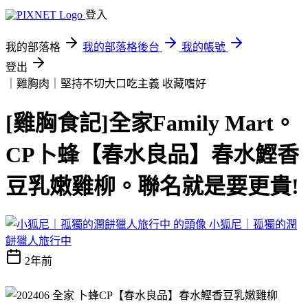
登入
我的部落格
我的部落格後台
我的帳號
登出
｜雞胸肉｜堅持不切大口吃主義
收藏嗜好
[雞胸食記]全家Family Mart。
CP卜蜂【春水良品】春水鰹香
豆乳嫩雞柳。聯名就是要更貴!
小狐尼｜孤獨的潤
餅獵人旅行中
2年前