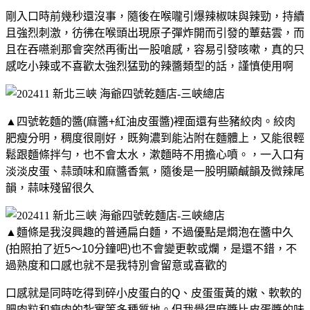
剛入口時前幾秒還沒事，隨後在喉嚨引爆辣椒味與辣勁，持續
且強烈刺激，彷彿在喉頭出現原子彈炸開而引發的蕈菇雲，而
且在吞嚥剎那會突然再衝出一股嗆感，容易引發咳嗽，真的只
感吃小辣或不喜歡太強烈猛勁的辣醬類型的話，謹慎使用啊
▲四號乾麵的醬(麻醬+紅油皮蛋醬)裡面還有些豬絞肉。絞肉
肥瘦分明，稠度很剛好，既夠濃到能沾附在麵體上，又能很輕
鬆跟麵條拌勻，也不會太水，漱麵時不用擔心噴。，一入口有
淡淡皮蛋、蒜頭味和麻醬香氣，隨後是一股明顯鹹韻及微辣尾
韻，蒜味殘留很久
▲麵條是我沒興趣的普通扁白麵，不過優點是燜泡在醬中久
(拍照拍了近5～10分鐘吧)也不會變更軟或爛，是還不錯，不
過熟度和口感也就不是我特別會留意或喜歡的
口感就是同時吃得到碎小皮蛋白的Q、皮蛋蛋黃的嫩、軟軟的
肥肉粒和瘦肉的紮實等多種質地。但我覺得麻醬比皮蛋醬的味