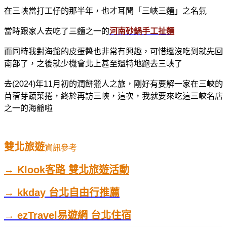
在三峽當打工仔的那半年，也才耳聞「三峽三麵」之名氣
當時跟家人去吃了三麵之一的
河南砂鍋手工扯麵
而同時我對海爺的皮蛋醬也非常有興趣，可惜還沒吃到就先回
南部了，之後就少機會北上甚至還特地跑去三峽了
去(2024)年11月初的潤餅獵人之旅，剛好有要解一家在三峽的
苜蓿芽蔬菜捲，終於再訪三峽，這次，我就要來吃這三峽名店
之一的海爺啦
雙北旅遊
資訊參考
→ Klook客路 雙北旅遊活動
→ kkday 台北自由行推薦
→ ezTravel易遊網 台北住宿