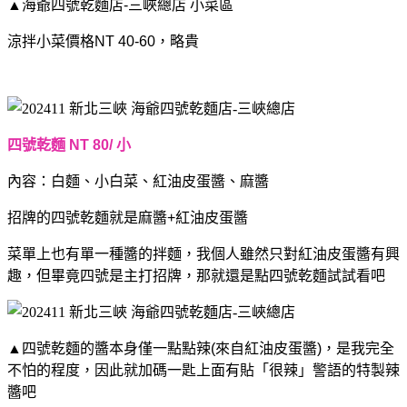
▲海爺四號乾麵店-三峽總店 小菜區
涼拌小菜價格NT 40-60，略貴
四號乾麵 NT 80/ 小
內容：白麵、小白菜、
紅油皮蛋醬、麻醬
招牌的四號乾麵就是麻醬+紅油皮蛋醬
菜單上也有單一種醬的拌麵，我個人雖然只對紅油皮蛋醬有興
趣，但畢竟四號是主打招牌，那就還是點四號乾麵試試看吧
▲四號乾麵的醬本身僅一點點辣(來自紅油皮蛋醬)，是我完全
不怕的程度，因此就加碼一匙上面有貼「很辣」警語的特製辣
醬吧