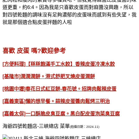
道更重，約6:4。因為我是只喜歡皮蛋而對麻醬沒興趣，所以
對四號乾麵的調味沒有足夠濃郁的皮蛋味而感到有些失望，我
就是那個適合點皮蛋拌麵的人啦
喜歡 皮蛋 嗎?歡迎參考
[方便料理]【秝秝飽滿手工水餃】香辣皮蛋冷凍水餃
[基隆市]潤潤潤餅。港式舒肥叉燒皮蛋潤餅
[桃園中壢]春花日式紅豆餅-春花號。招牌肉鬆辣皮蛋
[嘉義東區]懶的想早餐。蒜辣皮蛋醬肉鬆烤三明治
[嘉義太保]一口酥脆皮臭豆腐。黑白配皮蛋泡菜臭豆腐
海爺四號乾麵店-三峽總店 菜單
(拍攝日期：2024.11)