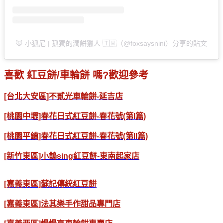
🦊 小狐尼 | 孤獨的潤餅獵人 🇹🇼（@foxsaysnini）分享的貼文
喜歡 紅豆餅/車輪餅 嗎?歡迎參考
[台北大安區]不貳光車輪餅-延吉店
[桃園中壢]春花日式紅豆餅-春花號(第I篇)
[桃園平鎮]春花日式紅豆餅-春花號(第II篇)
[新竹東區]小鵲sing紅豆餅-東南起家店
[嘉義東區]蘇記傳統紅豆餅
[嘉義東區]法其樂手作甜品專門店