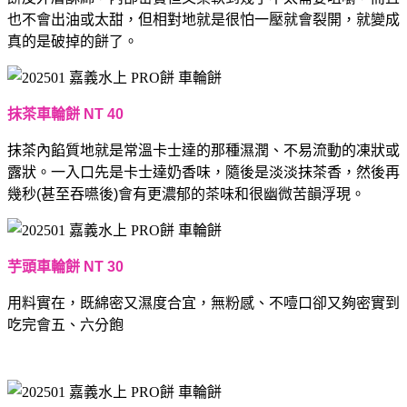
也不會出油或太甜，但相對地就是很怕一壓就會裂開，就變成
真的是破掉的餅了。
抹茶車輪餅 NT 40
抹茶內餡質地就是常溫卡士達的那種濕潤、不易流動的凍狀或
露狀。一入口先是卡士達奶香味，隨後是淡淡抹茶香，然後再
幾秒(甚至吞嚥後)會有更濃郁的茶味和很幽微苦韻浮現。
芋頭車輪餅 NT 30
用料實在，既綿密又濕度合宜，無粉感、不噎口卻又夠密實到
吃完會五、六分飽