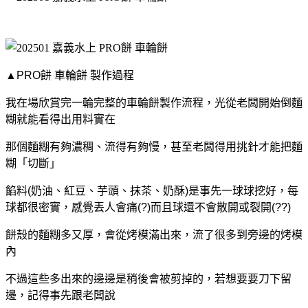
▲PRO餅 車輪餅 製作過程
我在場欣賞完一輪完整的車輪餅製作流程，光從老闆開始倒麵
糊就能看得出用料實在
那個麵糊有夠濃稠、流得有夠慢，甚至老闆得用挑針才能把麵
糊「切斷」
餡料(奶油、紅豆、芋頭、抹茶、奶酥)是事先一球球挖好，每
球都很密實，感覺丟人會痛(?)而且球還不會散開或裂開(??)
餅殼的麵糊多又厚，會從烤模滿出來，流了很多到旁邊的烤模
內
不過這些多出來的邊邊是稍後會被剪掉的，若想要要刀下留
邊，記得事先跟老闆說