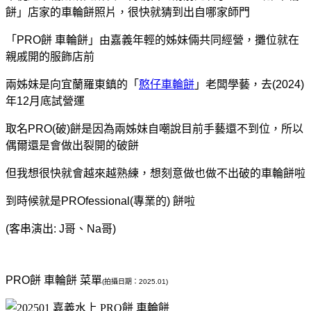
餅」店家的車輪餅照片，很快就猜到出自哪家師門
「PRO餅 車輪餅」由嘉義年輕的姊妹倆共同經營，攤位就在
親戚開的服飾店前
兩姊妹是向宜蘭羅東鎮的「
憨仔車輪餅
」老闆學藝，去(2024)
年12月底試營運
取名PRO(破)餅是因為兩姊妹自嘲說目前手藝還不到位，所以
偶爾還是會做出裂開的破餅
但我想很快就會越來越熟練，想刻意做也做不出破的車輪餅啦
到時候就是PROfessional(專業的) 餅啦
(客串演出: J哥、Na哥)
PRO餅 車輪餅 菜單
(拍攝日期：2025.01)