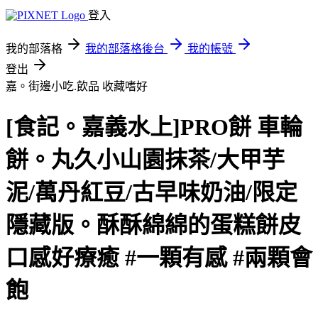
登入
我的部落格
我的部落格後台
我的帳號
登出
嘉。街邊小吃.飲品
收藏嗜好
[食記。嘉義水上]PRO餅 車輪
餅。丸久小山園抹茶/大甲芋
泥/萬丹紅豆/古早味奶油/限定
隱藏版。酥酥綿綿的蛋糕餅皮
口感好療癒 #一顆有感 #兩顆會
飽