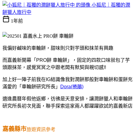
小狐尼｜孤獨的潤
餅獵人旅行中
1年前
我偏好鹹味的車輪餅，甜味則只對芋頭和抹茶有興趣
而嘉義新開幕「PRO餅 車輪餅」，固定的四款口味就包了芋
頭跟抹茶，
感覺冥冥之中跟老闆有默契與親切感!!
加上好一陣子前我在IG結識像我對潤餅那般對車輪餅和蛋餅充
滿愛的「車輪餅研究所長」
Dora(捲鵑)
適逢農曆年假他返鄉，
彷彿是天意安排，讓潤餅獵人和車輪餅
研究所長初次見面，聯手探索這家兩人都躍躍欲試的嘉義新店
嘉義縣市
旅遊資訊參考