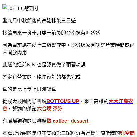
繼九月中秋節後的高雄抹茶三日遊
接續再來一發十月雙十節後的台南抹茶呷透透
因為目前還在疫情二級警戒中，部分店家有調整營業時間或尚
未開放內用
此趟旅遊前NiNi也是認真做了預習功課
確定有營業的、能先預訂的都先完成
真的是比上學上班還認真
從成大校園內咖啡廳
BOTTOMS UP
、來自高雄的
木木江鳥衣
谷
、舒適的茶館
六合境 茶弥
有貓貓狗狗的咖啡廳
镹 coffee · dessert
本篇要介紹的是位在美術館二館附近有高聳千層蛋糕的
兜空間