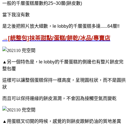
一般的千層蛋糕層數約25~30層(餅皮數)
當下我沒有數
是之後把照片放大細數，le lobby的千層蛋糕多達......64層!!
→[統整包]抹茶甜點/蛋糕/餅乾/冰品/專賣店
▲另一個特色是，le lobby的千層蛋糕的側邊也有整片餅皮完
整包覆
這樣可以讓整個蛋糕保持一樣高度，
呈現圓柱狀，而不是圓拱
狀
而且可以保持邊緣的餅皮濕潤，
不會因為接觸空氣而變乾
▲用蛋糕叉切開的時候，感覺的到餅皮跟鮮奶油的質地差異