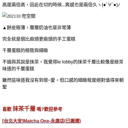
高度兩倍高，因此在切的時候...爽感也是兩倍久ヽ(●´∀`●)ﾉ
▲餅皮極薄，層層奶油也是非常薄
完全就是個比麻煩更麻煩的手工蛋糕
千層蛋糕的極致與細緻
不過與其說是抹茶，我覺得le lobby的抹茶千層比較像是綠茶
味道的千層蛋糕
雖然這味道我沒有到很~愛，但口感的細緻程度絕對值得來朝
聖
抹茶千層
喜歡
嗎?歡迎參考
[台北大安]Matcha One-永康店(已搬遷)