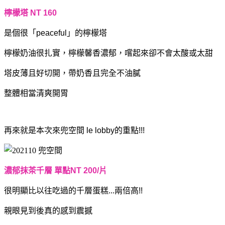
檸檬塔 NT 160
是個很「peaceful」的檸檬塔
檸檬奶油很扎實，檸檬馨香濃郁，嚐起來卻不會太酸或太甜
塔皮薄且好切開，帶奶香且完全不油膩
整體相當清爽開胃
再來就是本次來兜空間 le lobby的重點!!!
濃郁抹茶千層 單點NT 200/片
很明顯比以往吃過的千層蛋糕...兩倍高!!
親眼見到後真的感到震撼