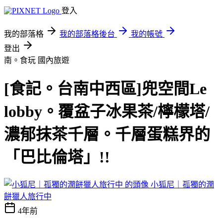
登入
我的部落格
我的部落格後台
我的帳號
登出
南。食玩
國內旅遊
[食記。台南中西區]兜空間Le
lobby。覆盆子冰果茶/檸檬塔/
濃郁抹茶千層。千層蛋糕界的
「巴比倫塔」!!
小狐尼｜孤獨的潤
餅獵人旅行中
4年前