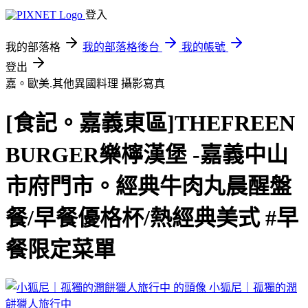
登入
我的部落格
我的部落格後台
我的帳號
登出
嘉。歐美.其他異國料理
攝影寫真
[食記。嘉義東區]THEFREEN
BURGER樂檸漢堡 -嘉義中山
市府門市。經典牛肉丸晨醒盤
餐/早餐優格杯/熱經典美式 #早
餐限定菜單
小狐尼｜孤獨的潤
餅獵人旅行中