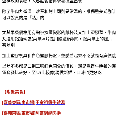
溫存放的食物，人客點餐後再現場擺盤出餐
除了牛肉丸微溫，炒蛋和烤土司則是常溫的，唯獨熱美式咖啡
可以說真的是「熱」的
尤其早餐優格用有點被擠壓變形的紙杯裝又加上塑膠蓋，牛肉
丸還用鋁箔碗裝(菜單照片是用鑄鐵鍋啊!!)，跟菜單上的照片
有差別
加上塑膠餐具和白色塑膠托盤，整體看起來不乏就是有廉價感
以差不多都是二到三張紅色國父的價位，還是覺得午晚餐的漢
堡套餐比較好，至少(比較像)現做新鮮，口味也更好吃
【附近美食】
[嘉義東區/東市場]王家祖傳牛雜湯
[嘉義東區/東市場]阿富網絲肉捲