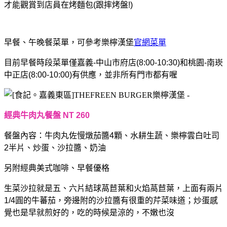
才能觀賞到店員在烤麵包(跟摔烤盤!)
早餐、午晚餐菜單，可參考樂檸漢堡
官網菜單
目前早餐時段菜單僅嘉義-中山市府店(8:00-10:30)和桃園-南崁
中正店(8:00-10:00)有供應，
並非所有門市都有喔
經典牛肉丸餐盤 NT 260
餐盤內容：牛肉丸佐慢燉茄醬4顆、水耕生蔬、樂檸雲白吐司
2半片、炒蛋、沙拉醬、奶油
另附經典美式咖啡、早餐優格
生菜沙拉就是五、六片結球萵苣葉和火焰萵苣葉，上面有兩片
1/4圓的牛蕃茄，旁邊附的沙拉醬有很重的芹菜味道；
炒蛋感
覺也是早就煎好的，吃的時候是涼的，不嫩也沒