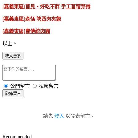
[嘉義東區]苜見‧好吃不胖 手工苜蓿芽捲
[嘉義東區]森恬 陝西肉夾饃
[嘉義東區]豐傳統肉圓
以上。
載入更多
公開留言
私密留言
發佈留言
請先
登入
以發表留言。
Recommended