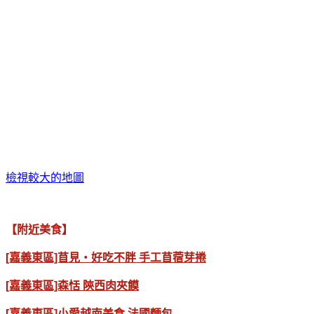
檢視較大的地圖
【附近美食】
[嘉義東區]苜見‧好吃不胖 手工苜蓿芽捲
[嘉義東區]森恬 陝西肉夾饃
[嘉義東區]小愛越南美食 法國麵包