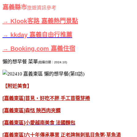
嘉義縣市
旅遊資訊參考
→ Klook客路 嘉義熱門景點
→ kkday 嘉義自由行推薦
→ Booking.com 嘉義住宿
懶的想早餐 菜單
(拍攝日期：2024.10)
【附近美食】
[嘉義東區]苜見‧好吃不胖 手工苜蓿芽捲
[嘉義東區]森恬 陝西肉夾饃
[嘉義東區]小愛越南美食 法國麵包
[嘉義東區]六十年傳承專業 正老牌無刺虱目魚粥·草魚湯