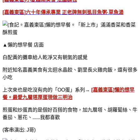
[嘉義東區]六十年傳承專業 正老牌無刺虱目魚粥·草魚湯
▲懶的想早餐 店面
白配黃的攤車給人乾淨又有朝氣的感覺
附近知名嘉義美食有北迴水晶餃、劉里長火雞肉飯，還有很多
小吃
上次來也是吃沒有肉的「OO蛋」系列→
[嘉義東區]懶的想早
餐。最愛九層塔厚蛋現做三明治
煎蛋和炒蛋真的是個好百搭的食物，加九層塔、胡蘿蔔絲、牛
番茄、蔥花、......我都喜歡
(客串演出: J哥)