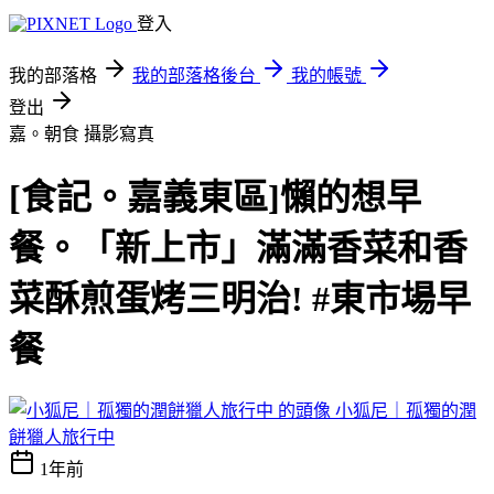
登入
我的部落格
我的部落格後台
我的帳號
登出
嘉。朝食
攝影寫真
[食記。嘉義東區]懶的想早
餐。「新上市」滿滿香菜和香
菜酥煎蛋烤三明治! #東市場早
餐
小狐尼｜孤獨的潤
餅獵人旅行中
1年前