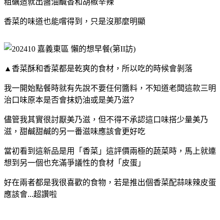
粗礪造就出醬油鹹香和胡椒辛辣
香菜的味道也能嚐得到，只是沒那麼明顯
▲香菜酥和香菜都是乾爽的食材，所以吃的時候會剝落
我一開始點餐時就有先說不要任何醬料，不知道老闆這款三明
治口味原本是否會抹奶油或是美乃滋?
儘管我其實很討厭美乃滋，但不得不承認這口味搭少量美乃
滋，甜鹹甜鹹的另一番滋味應該會更好吃
當初看到這新品是用「香菜」這評價兩極的蔬菜時，馬上就連
想到另一個也充滿爭議性的食材「皮蛋」
好在兩者都是我很喜歡的食物，若是推出個香菜配蒜味辣皮蛋
應該會...超讚啦